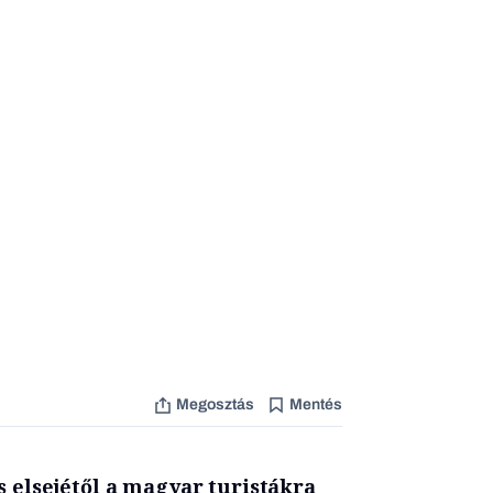
Megosztás
Mentés
s elsejétől a magyar turistákra