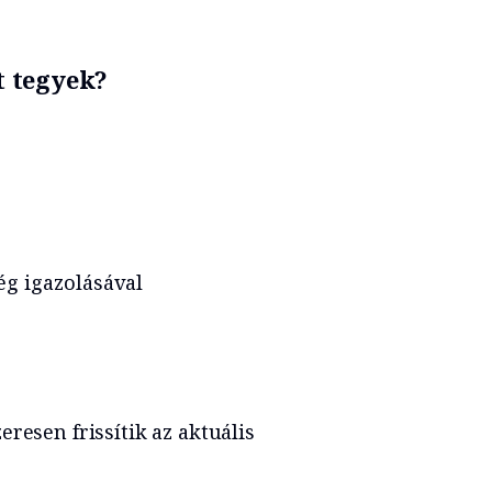
t tegyek?
ég igazolásával
resen frissítik az aktuális