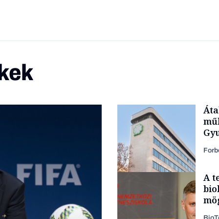
kek
Áta
műk
Gyu
Forb
A t
bio
mög
Bio