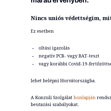
marad érvényben.
Nincs uniós védettségim, mi
Ez esetben
oltási igazolás
negatív PCR- vagy BAT-teszt
vagy korábbi Covid-19-fertőzötts
lehet belépni Horvátországba.
A Konzuli Szolgálat
honlapján
rendsze
beutazási szabályokat.