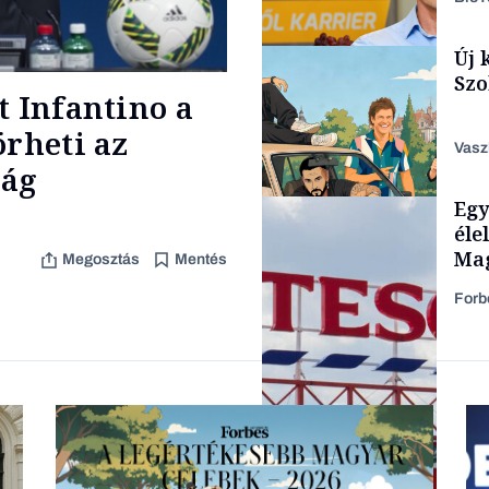
Új 
Társadalom
Szo
t Infantino a
örheti az
Vasz
ság
Egy
Content Lab HUB
éle
Mag
Megosztás
Mentés
Forb
Lista