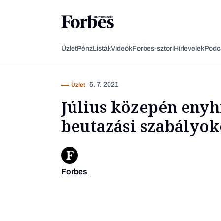
Üzlet
Pénz
Listák
Videók
Forbes-sztori
Hírlevelek
Podc
5. 7. 2021
Üzlet
Július közepén enyh
beutazási szabályo
Forbes