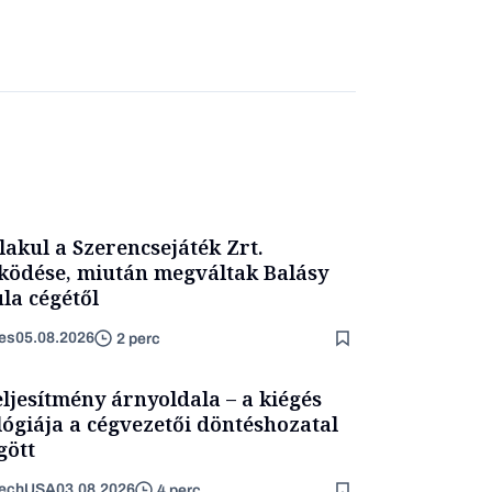
lakul a Szerencsejáték Zrt.
ödése, miután megváltak Balásy
la cégétől
es
05.08.2026
2 perc
eljesítmény árnyoldala – a kiégés
lógiája a cégvezetői döntéshozatal
ött
TechUSA
03.08.2026
4 perc