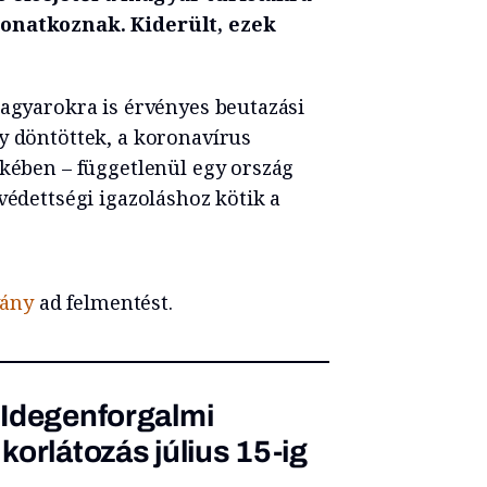
vonatkoznak. Kiderült, ezek
magyarokra is érvényes beutazási
y döntöttek, a koronavírus
ekében – függetlenül egy ország
védettségi igazoláshoz kötik a
vány
ad felmentést.
 Idegenforgalmi
a korlátozás július 15-ig