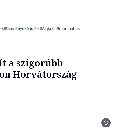
ast
Események
A jó élet
Magazin
Smart habits
ít a szigorúbb
kon Horvátország
Vagy fedezze fel a következő témákat
Üzlet
Pénz
Zöld
Legyél jobb!
Dubrovnik óvár