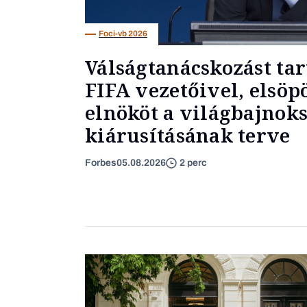
Foci-vb 2026
Válságtanácskozást tar
FIFA vezetőivel, elsöp
elnököt a világbajnok
kiárusításának terve
Forbes
05.08.2026
2 perc