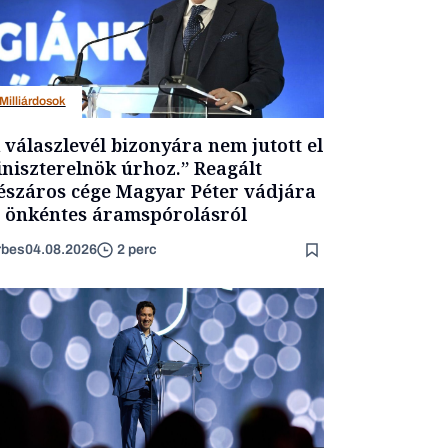
Milliárdosok
 válaszlevél bizonyára nem jutott el
niszterelnök úrhoz.” Reagált
száros cége Magyar Péter vádjára
 önkéntes áramspórolásról
rbes
04.08.2026
2 perc