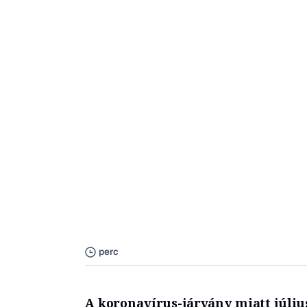
perc
A koronavírus-járvány miatt júliu