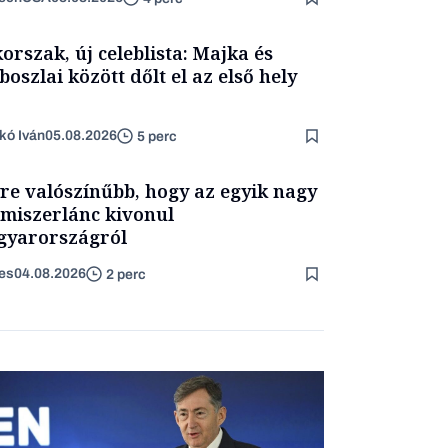
korszak, új celeblista: Majka és
boszlai között dőlt el az első hely
kó Iván
05.08.2026
5 perc
re valószínűbb, hogy az egyik nagy
lmiszerlánc kivonul
yarországról
es
04.08.2026
2 perc