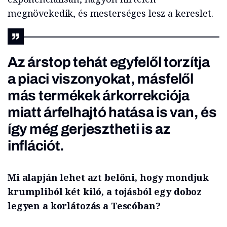
megnövekedik, és mesterséges lesz a kereslet.
Az árstop tehát egyfelől torzítja
a piaci viszonyokat, másfelől
más termékek árkorrekciója
miatt árfelhajtó hatása is van, és
így még gerjesztheti is az
inflációt.
Mi alapján lehet azt belőni, hogy mondjuk
krumpliból két kiló, a tojásból egy doboz
legyen a korlátozás a Tescóban?