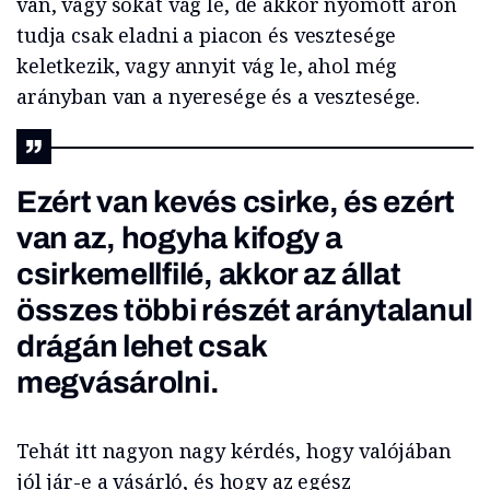
van, vagy sokat vág le, de akkor nyomott áron
tudja csak eladni a piacon és vesztesége
keletkezik, vagy annyit vág le, ahol még
arányban van a nyeresége és a vesztesége.
Ezért van kevés csirke, és ezért
van az, hogyha kifogy a
csirkemellfilé, akkor az állat
összes többi részét aránytalanul
drágán lehet csak
megvásárolni.
Tehát itt nagyon nagy kérdés, hogy valójában
jól jár-e a vásárló, és hogy az egész