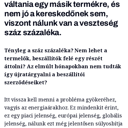
váltania egy másik termékre, és
nem jó a kereskedőnek sem,
viszont nálunk van a veszteség
száz százaléka.
Tényleg a száz százaléka? Nem lehet a
termelők, beszállítók felé egy részét
áttolni? Az elmúlt hónapokban nem tudták
így újratárgyalni a beszállítói
szerződéseiket?
Itt vissza kell menni a probléma gyökeréhez,
vagyis az energiaárakhoz. Ez mindenkit érint,
ez egy piaci jelenség, európai jelenség, globális
jelenség, nálunk ezt még jelentősen súlyosbítja