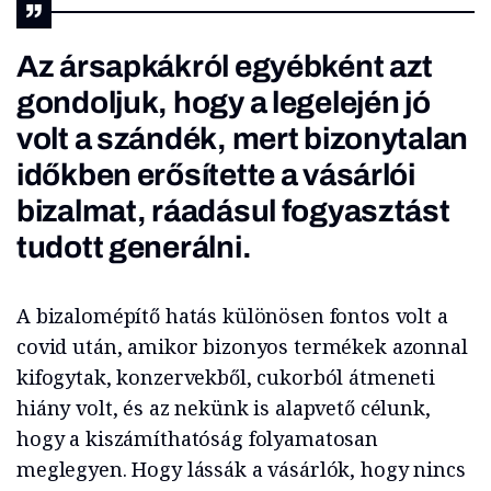
Az ársapkákról egyébként azt
gondoljuk, hogy a legelején jó
volt a szándék, mert bizonytalan
időkben erősítette a vásárlói
bizalmat, ráadásul fogyasztást
tudott generálni.
A bizalomépítő hatás különösen fontos volt a
covid után, amikor bizonyos termékek azonnal
kifogytak, konzervekből, cukorból átmeneti
hiány volt, és az nekünk is alapvető célunk,
hogy a kiszámíthatóság folyamatosan
meglegyen. Hogy lássák a vásárlók, hogy nincs