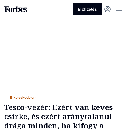
Előfizetés
Vagy fedezze fel a következő
témákat
Üzlet
Pénz
Zöld
Legyél jobb!
E-kereskedelem
Tesco-vezér: Ezért van kevés
csirke, és ezért aránytalanul
drága minden, ha kifogy a