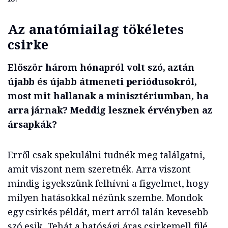
Az anatómiailag tökéletes
csirke
Először három hónapról volt szó, aztán
újabb és újabb átmeneti periódusokról,
most mit hallanak a minisztériumban, ha
arra járnak? Meddig lesznek érvényben az
ársapkák?
Erről csak spekulálni tudnék meg találgatni,
amit viszont nem szeretnék. Arra viszont
mindig igyekszünk felhívni a figyelmet, hogy
milyen hatásokkal nézünk szembe. Mondok
egy csirkés példát, mert arról talán kevesebb
szó esik. Tehát a hatósági áras csirkemell filé,