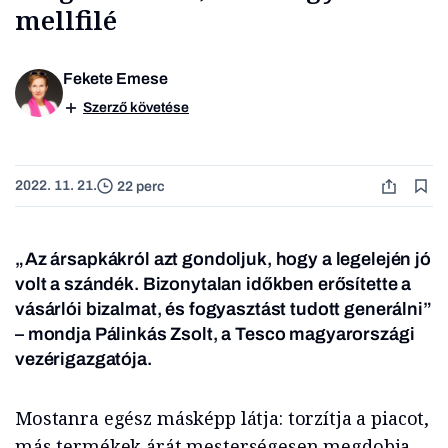
mellfilé
Fekete Emese
Szerző követése
2022. 11. 21.
22 perc
„Az ársapkákról azt gondoljuk, hogy a legelején jó
volt a szándék. Bizonytalan időkben erősítette a
vásárlói bizalmat, és fogyasztást tudott generálni
”
– mondja Pálinkás Zsolt, a Tesco magyarországi
vezérigazgatója.
Mostanra egész másképp látja: torzítja a piacot,
más termékek árát mesterségesen megdobja,