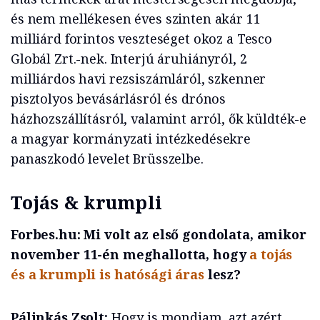
és nem mellékesen éves szinten akár 11
milliárd forintos veszteséget okoz a Tesco
Globál Zrt.-nek. Interjú áruhiányról, 2
milliárdos havi rezsiszámláról, szkenner
pisztolyos bevásárlásról és drónos
házhozszállításról, valamint arról, ők küldték-e
a magyar kormányzati intézkedésekre
panaszkodó levelet Brüsszelbe.
Tojás & krumpli
Forbes.hu: Mi volt az első gondolata, amikor
november 11-én meghallotta, hogy
a tojás
és a krumpli is hatósági áras
lesz?
Pálinkás Zsolt:
Hogy is mondjam, azt azért