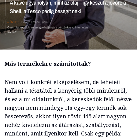
A kávé ugyanolyan, mint az olaj – így készül a jövőre a
Shell, a Tesco pedig besegít neki
ÜZLET
Fekete Emese
perc
Cseh titánok, akik versengve hajtanak a pénzünkre az interneten.
Kik ők?
Más termékekre számítottak?
Nem volt konkrét elképzelésem, de lehetett
hallani a tésztától a kenyérig több mindenről,
és ez a mi oldalunkról, a kereskedők felől nézve
nagyon nem mindegy. Ha egy-egy termék sok
összetevős, akkor ilyen rövid idő alatt nagyon
nehéz kivitelezni az átárazást, szabályozást,
mindent, amit ilyenkor kell. Csak egy példa: