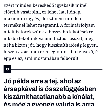
Ezért minden kereskedő igyekszik minél
előrébb vásárolni, ez lehet hat hónap,
maximum egy év, de ezt nem minden
terméknél lehet megtenni. A forintárfolyam
miatt is törekszünk a hosszabb lekötésekre,
inkább lekötünk valami biztos rosszat, meg
néha biztos jót, hogy kiszámíthatóság legyen,
hiszen az ár után ez a legfontosabb tényező, és
épp ez az, ami mostanában felborult.
Jó példa erre a tej, ahol az
ársapkával is összefüggésben
kiszámíthatatlanabb a kínálat,
és még a gyenge valuta is arra