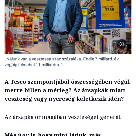
Pálinká
„Nálunk van a veszteség száz százaléka. Eddig 7 milliárd, év
végéig felmehet 11 milliárdra.”
A Tesco szempontjából összességében végül
merre billen a mérleg? Az ársapkák miatt
veszteség vagy nyereség keletkezik idén?
Az ársapka önmagában veszteséget generál.
Még úgy is, hogy mint látjuk, más