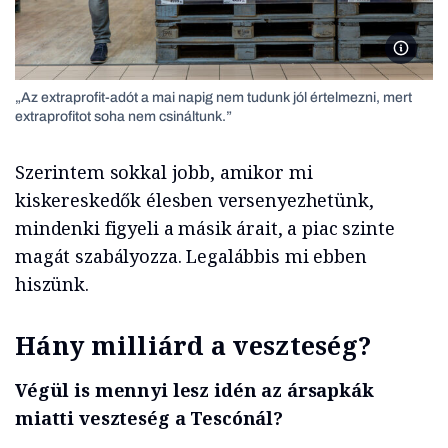
Pálinká
„Az extraprofit-adót a mai napig nem tudunk jól értelmezni, mert
extraprofitot soha nem csináltunk.”
Szerintem sokkal jobb, amikor mi
kiskereskedők élesben versenyezhetünk,
mindenki figyeli a másik árait, a piac szinte
magát szabályozza. Legalábbis mi ebben
hiszünk.
Hány milliárd a veszteség?
Végül is mennyi lesz idén az ársapkák
miatti veszteség a Tescónál?