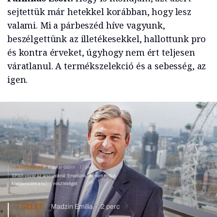
sejtettük már hetekkel korábban, hogy lesz
valami. Mi a párbeszéd híve vagyunk,
beszélgettünk az illetékesekkel, hallottunk pro
és kontra érveket, úgyhogy nem ért teljesen
váratlanul. A termékszelekció és a sebesség, az
igen.
NAPI CÍMLAP
Topolay Gábor
17 perc
SPAR-vezér az árstopokról: Emeltünk, de nem tudjuk
kompenzálni a teljes veszteséget
ÜZLET
Madzin Emília
2 perc