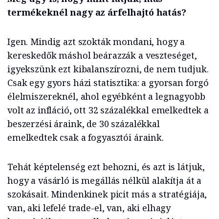
termékeknél nagy az árfelhajtó hatás?
Igen. Mindig azt szokták mondani, hogy a
kereskedők máshol beárazzák a veszteséget,
igyekszünk ezt kibalanszírozni, de nem tudjuk.
Csak egy gyors házi statisztika: a gyorsan forgó
élelmiszereknél, ahol egyébként a legnagyobb
volt az infláció, ott 32 százalékkal emelkedtek a
beszerzési áraink, de 30 százalékkal
emelkedtek csak a fogyasztói áraink.
Tehát képtelenség ezt behozni, és azt is látjuk,
hogy a vásárló is megállás nélkül alakítja át a
szokásait. Mindenkinek picit más a stratégiája,
van, aki lefelé trade-el, van, aki elhagy