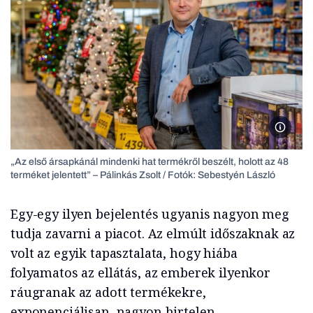
Pálinká
„Az első ársapkánál mindenki hat termékről beszélt, holott az 48
terméket jelentett” – Pálinkás Zsolt / Fotók: Sebestyén László
Egy-egy ilyen bejelentés ugyanis nagyon meg
tudja zavarni a piacot. Az elmúlt időszaknak az
volt az egyik tapasztalata, hogy hiába
folyamatos az ellátás, az emberek ilyenkor
ráugranak az adott termékekre,
exponenciálisan, nagyon hirtelen