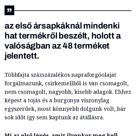
az első ársapkáknál mindenki
hat termékről beszélt, holott a
valóságban az 48 terméket
jelentett.
Többfajta százszázalékos napraforgóolajat
forgalmazunk, csirkemellből is van csomagolt,
nem csomagolt, nagyobb, kisebb adagok. Ehhez
képest a tojás és a burgonya viszonylag
egyszerűek, most könnyebb dolgunk volt, bár
sok időt így sem kaptunk az átállásra.
Mi az első lépés, amit ilyenkor meg kell