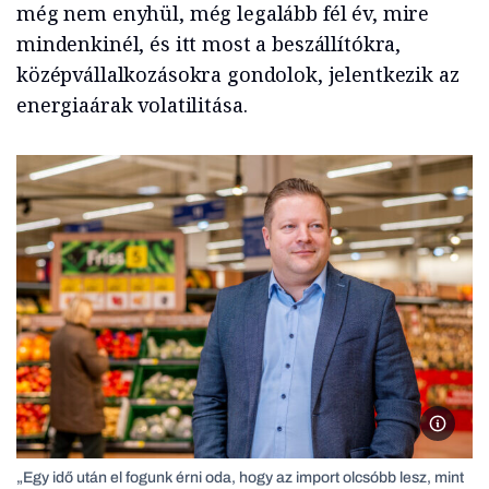
még nem enyhül, még legalább fél év, mire
mindenkinél, és itt most a beszállítókra,
középvállalkozásokra gondolok, jelentkezik az
energiaárak volatilitása.
Pálinká
„Egy idő után el fogunk érni oda, hogy az import olcsóbb lesz, mint