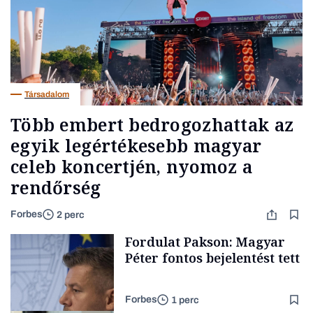
Társadalom
Több embert bedrogozhattak az
egyik legértékesebb magyar
celeb koncertjén, nyomoz a
rendőrség
Forbes
2 perc
Fordulat Pakson: Magyar
Péter fontos bejelentést tett
Forbes
1 perc