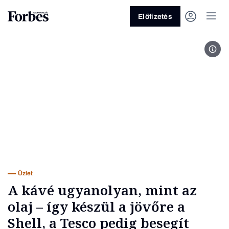
Előfizetés
Orbi
Vagy fedezze fel a következő
témákat
Üzlet
Pénz
Zöld
Legyél jobb!
Üzlet
A kávé ugyanolyan, mint az
olaj – így készül a jövőre a
Shell, a Tesco pedig besegít