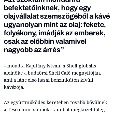
befektetőinknek, hogy egy
olajvállalat szemszögéből a kávé
ugyanolyan mint az olaj: fekete,
folyékony, imádják az emberek,
csak az előbbin valamivel
nagyobb az árrés”
– mondta Kapitány István, a Shell globális
alelnöke a budaörsi Shell Café megnyitóján,
ami a lánc első hazai benzinkúton kívüli
kávézója.
Az együttműködés keretében tovább bővülnek
a Tesco mini shopok – amiből megközelítőleg