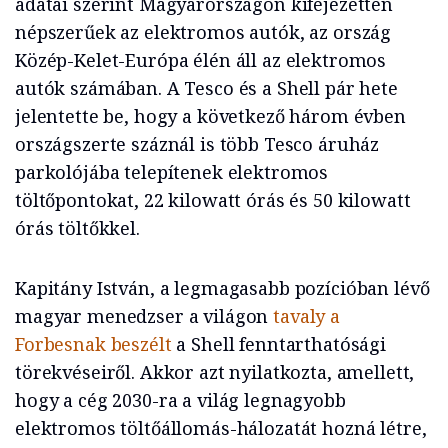
adatai szerint Magyarországon kifejezetten
népszerűek az elektromos autók, az ország
Közép-Kelet-Európa élén áll az elektromos
autók számában. A Tesco és a Shell pár hete
jelentette be, hogy a következő három évben
országszerte száznál is több Tesco áruház
parkolójába telepítenek elektromos
töltőpontokat, 22 kilowatt órás és 50 kilowatt
órás töltőkkel.
Kapitány István, a legmagasabb pozícióban lévő
magyar menedzser a világon
tavaly a
Forbesnak beszélt
a Shell fenntarthatósági
törekvéseiről. Akkor azt nyilatkozta, amellett,
hogy a cég 2030-ra a világ legnagyobb
elektromos töltőállomás-hálozatát hozná létre,