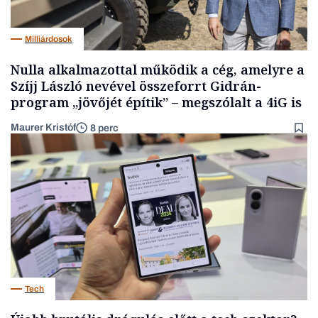
Milliárdosok
Nulla alkalmazottal működik a cég, amelyre a
Szíjj László nevével összeforrt Gidrán-
program „jövőjét építik” – megszólalt a 4iG is
Maurer Kristóf
8 perc
Tech