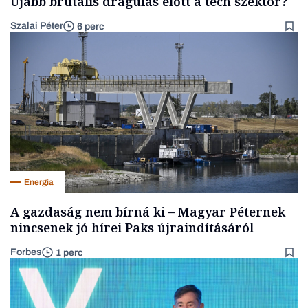
Újabb brutális drágulás előtt a tech szektor?
Szalai Péter
6 perc
Energia
A gazdaság nem bírná ki – Magyar Péternek
nincsenek jó hírei Paks újraindításáról
Forbes
1 perc