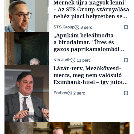
Mernek újra nagyok lenni!
– Az STS Group szárnyalása
nehéz piaci helyzetben sem
lassult
STS Group
6 perc
Energia
„Apukám beleálmodta
a birodalmat.” Üres és
gazos paprikamalomból
lett az igazi családi
Kis Judit
11 perc
fűszersztori
Támogatói tartalom
Lázár-terv, Mezőkövesd-
meccs, meg nem valósuló
Eximbank-hitel – így jutott
el a bezárásig a 70 éves
Forbes
2 perc
téglagyár
Családi
vállalkozások
Magyar cégek