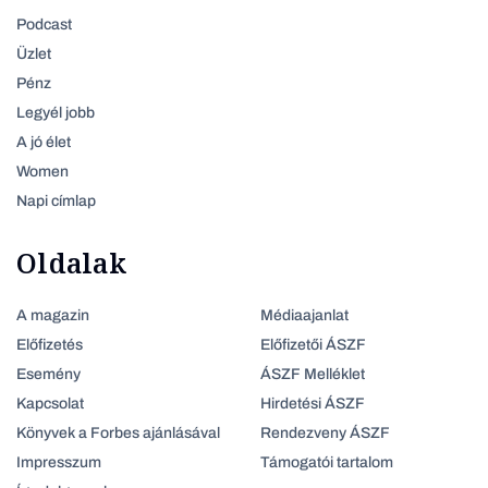
Podcast
Üzlet
Pénz
Legyél jobb
A jó élet
Women
Napi címlap
Oldalak
A magazin
Médiaajanlat
Előfizetés
Előfizetői ÁSZF
Esemény
ÁSZF Melléklet
Kapcsolat
Hirdetési ÁSZF
Könyvek a Forbes ajánlásával
Rendezveny ÁSZF
Impresszum
Támogatói tartalom