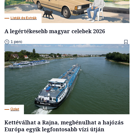
Listák és Extrák
A legértékesebb magyar celebek 2026
1 perc
Üzlet
Kettéválhat a Rajna, megbénulhat a hajózás
Európa egyik legfontosabb vízi útján