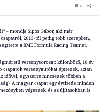
olt” – mondja Sipos Gábor, aki már
 csapatról, 2013-tól pedig több szerepben,
segítette a BME Formula Racing Teamet.
ágméretű versenysorozat: különböző, 18 év
ló csapatok versenyautókat építenek, aztán
z idővel, egyszerre nincsenek többen a
onság). A magyar csapat egy évtizede minden
lmezőnyben végeznek, és az újításokban is