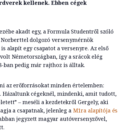
ardverek kellenek. Ebben cégek
ezébe akadt egy, a Formula Studentről szóló
sz Norberttel dolgozó versenymérnök
is alapít egy csapatot a versenyre. Az első
volt Németországban, így a srácok elég
-ban pedig már rajthoz is álltak.
ni az erőforrásokat minden értelemben:
k. Házaltunk cégeknél, mindenki, amit tudott,
etett” – meséli a kezdetekről Gergely, aki
tagja a csapatnak, jelenleg a
M1ra alapítója és
bban jegyzett magyar autóversenyzővel,
t.