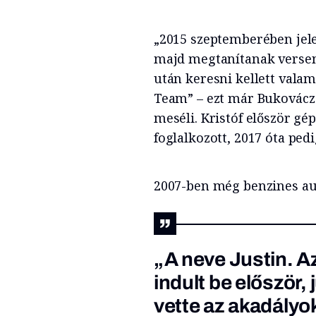
„2015 szeptemberében jel
majd megtanítanak versenya
után keresni kellett valam
Team” – ezt már Bukovácz K
meséli. Kristóf először g
foglalkozott, 2017 óta pedi
2007-ben még benzines aut
„A neve Justin. A
indult be először, 
vette az akadályo