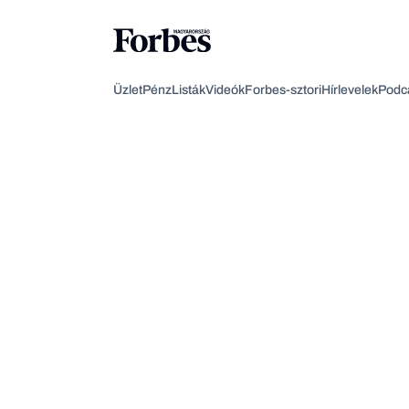
Üzlet
Pénz
Listák
Videók
Forbes-sztori
Hírlevelek
Podc