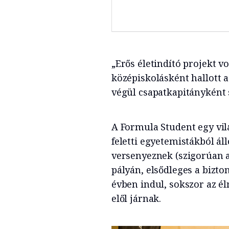
„Erős életindító projekt v
középiskolásként hallott a
végül csapatkapitányként 
A Formula Student egy vil
feletti egyetemistákból ál
versenyeznek (szigorúan a
pályán, elsődleges a bizt
évben indul, sokszor az é
elől járnak.