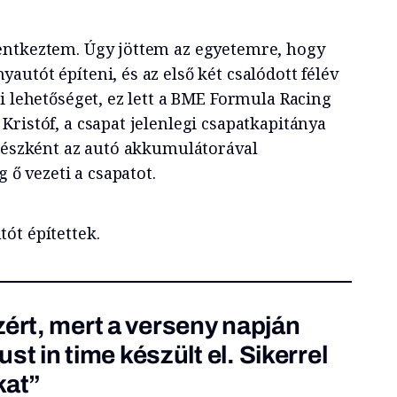
entkeztem. Úgy jöttem az egyetemre, hogy
utót építeni, és az első két csalódott félév
i lehetőséget, ez lett a BME Formula Racing
ristóf, a csapat jelenlegi csapatkapitánya
épészként az autó akkumulátorával
g ő vezeti a csapatot.
ót építettek.
zért, mert a verseny napján
just in time készült el. Sikerrel
kat”