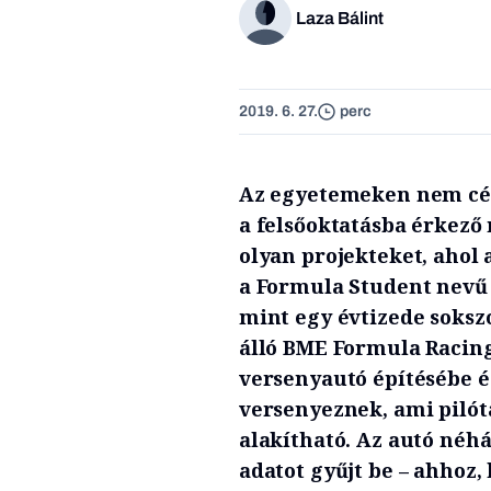
Laza Bálint
2019. 6. 27.
perc
Az egyetemeken nem cél
a felsőoktatásba érkez
olyan projekteket, ahol 
a Formula Student nevű 
mint egy évtizede soksz
álló BME Formula Racing
versenyautó építésébe és
versenyeznek, ami pilót
alakítható. Az autó néhá
adatot gyűjt be – ahhoz,