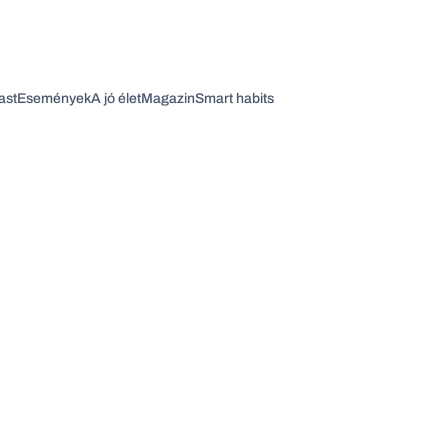
ast
Események
A jó élet
Magazin
Smart habits
Vagy fedezze fel a következő témákat
Üzlet
Pénz
Zöld
Legyél jobb!