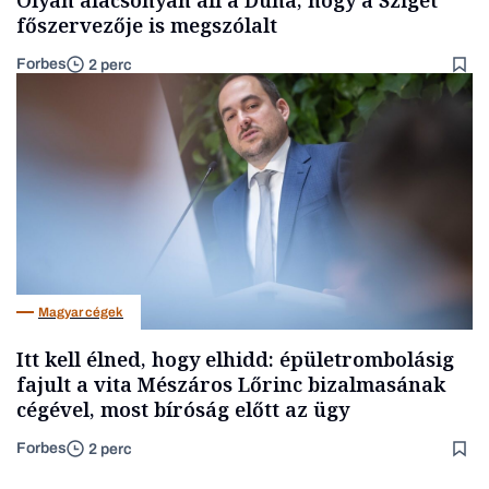
Olyan alacsonyan áll a Duna, hogy a Sziget
főszervezője is megszólalt
Forbes
2 perc
Magyar cégek
Itt kell élned, hogy elhidd: épületrombolásig
fajult a vita Mészáros Lőrinc bizalmasának
cégével, most bíróság előtt az ügy
Forbes
2 perc