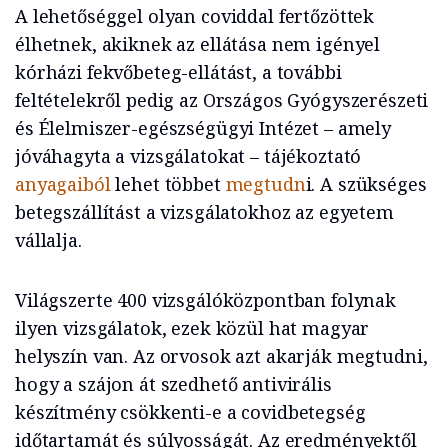
A lehetőséggel olyan coviddal fertőzöttek
élhetnek, akiknek az ellátása nem igényel
kórházi fekvőbeteg-ellátást, a további
feltételekről pedig az Országos Gyógyszerészeti
és Élelmiszer-egészségügyi Intézet – amely
jóváhagyta a vizsgálatokat – tájékoztató
anyagaiból
lehet többet
megtudn
i. A szükséges
betegszállítást a vizsgálatokhoz az egyetem
vállalja.
Világszerte 400 vizsgálóközpontban folynak
ilyen vizsgálatok, ezek közül hat magyar
helyszín van. Az orvosok azt akarják megtudni,
hogy a szájon át szedhető antivirális
készítmény csökkenti-e a covidbetegség
időtartamát és súlyosságát. Az eredményektől