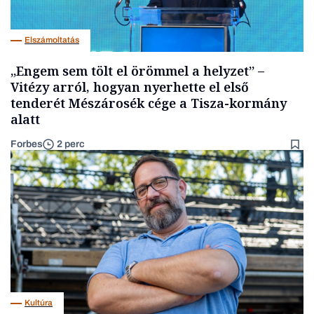
Elszámoltatás
„Engem sem tölt el örömmel a helyzet” –
Vitézy arról, hogyan nyerhette el első
tenderét Mészárosék cége a Tisza-kormány
alatt
Forbes
2 perc
Kultúra