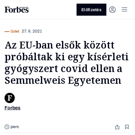
Előfizetés
27. 9. 2021
Üzlet
Az EU-ban elsők között
próbáltak ki egy kísérleti
gyógyszert covid ellen a
Semmelweis Egyetemen
Vagy fedezze fel a következő
témákat
Üzlet
Pénz
Zöld
Legyél jobb!
Forbes
Kovács 
perc