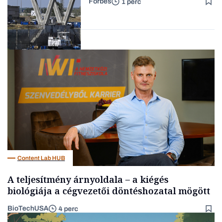
Forbes
1 perc
Forbes-sztori
Energia
Content Lab HUB
A teljesítmény árnyoldala – a kiégés
biológiája a cégvezetői döntéshozatal mögött
BioTechUSA
4 perc