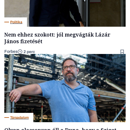
Politika
Nem ehhez szokott: jól megvágták Lázár
János fizetését
Forbes
2 perc
Társadalom