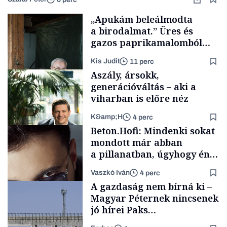
„Apukám beleálmodta
a birodalmat.” Üres és
gazos paprikamalomból
lett az igazi családi
Kis Judit
11 perc
fűszersztori
Aszály, ársokk,
generációváltás – aki a
viharban is előre néz
K&amp;H
4 perc
Családi
Beton.Hofi: Mindenki sokat
vállalkozások
mondott már abban
a pillanatban, úgyhogy én
a legsarkosabb
Vaszkó Iván
4 perc
gondolataimat akartam
TÁMOGATÓI
A gazdaság nem bírná ki –
TARTALOM
kimondani
Magyar Péternek nincsenek
jó hírei Paks
újraindításáról