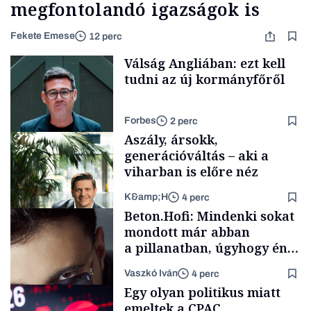
megfontolandó igazságok is
Fekete Emese
12 perc
Válság Angliában: ezt kell
tudni az új kormányfőről
Forbes
2 perc
Aszály, ársokk,
generációváltás – aki a
viharban is előre néz
K&amp;H
4 perc
Politika
Beton.Hofi: Mindenki sokat
mondott már abban
a pillanatban, úgyhogy én
a legsarkosabb
Vaszkó Iván
4 perc
gondolataimat akartam
TÁMOGATÓI
Egy olyan politikus miatt
TARTALOM
kimondani
emeltek a CPAC