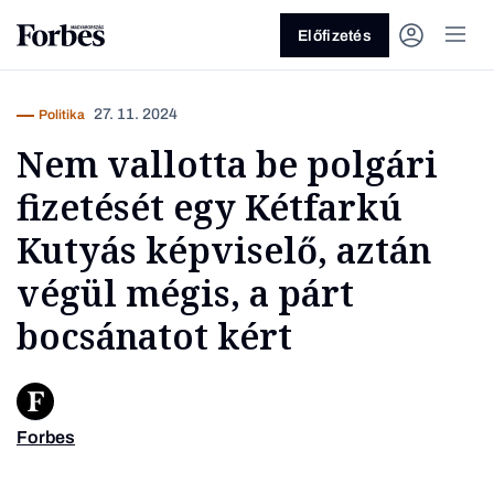
Előfizetés
27. 11. 2024
Politika
Nem vallotta be polgári
fizetését egy Kétfarkú
Kutyás képviselő, aztán
végül mégis, a párt
Vagy fedezze fel a következő
bocsánatot kért
témákat
Üzlet
Pénz
Zöld
Legyél jobb!
Forbes