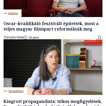
Kultúra
Oscar-kvalifikáló fesztivált építettek, most a
teljes magyar filmipart reformálnák meg
Tornyos Kata
16 perc
Társadalom
Kiugrott propagandista: titkos megfigyelések,