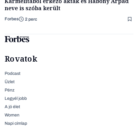
Karmelitából érkező akták és Habony Árpád
neve is szóba került
Forbes
2 perc
Rovatok
Podcast
Üzlet
Pénz
Legyél jobb
A jó élet
Women
Napi címlap