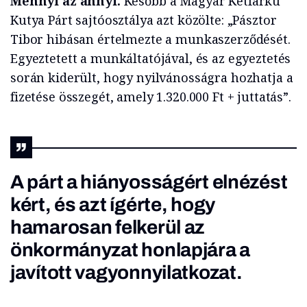
Mennyi az annyi.
Később a Magyar Kétfarkú
Kutya Párt sajtóosztálya azt közölte: „Pásztor
Tibor hibásan értelmezte a munkaszerződését.
Egyeztetett a munkáltatójával, és az egyeztetés
során kiderült, hogy nyilvánosságra hozhatja a
fizetése összegét, amely 1.320.000 Ft + juttatás”.
A párt a hiányosságért elnézést
kért, és azt ígérte, hogy
hamarosan felkerül az
önkormányzat honlapjára a
javított vagyonnyilatkozat.