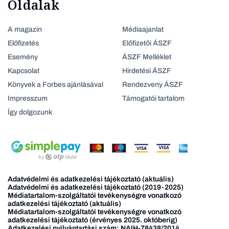
Oldalak
A magazin
Médiaajanlat
Előfizetés
Előfizetői ÁSZF
Esemény
ÁSZF Melléklet
Kapcsolat
Hirdetési ÁSZF
Könyvek a Forbes ajánlásával
Rendezveny ÁSZF
Impresszum
Támogatói tartalom
Így dolgozunk
Adatvédelmi és adatkezelési tájékoztató (aktuális)
Adatvédelmi és adatkezelési tájékoztató (2019-2025)
Médiatartalom-szolgáltatói tevékenységre vonatkozó
adatkezelési tájékoztató (aktuális)
Médiatartalom-szolgáltatói tevékenységre vonatkozó
adatkezelési tájékoztató (érvényes 2025. októberig)
Adatkezelési nyilvántartási szám: NAIH-78438/2014