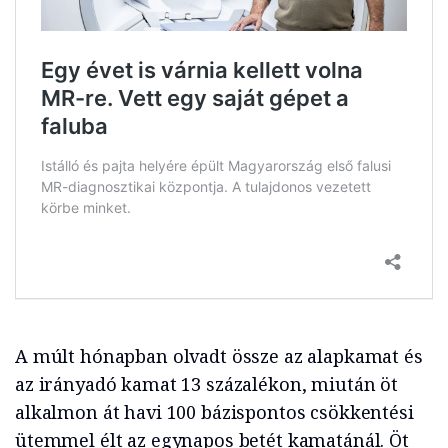
A múlt hónapban olvadt össze az alapkamat és
az irányadó kamat 13 százalékon, miután öt
alkalmon át havi 100 bázispontos csökkentési
ütemmel élt az egynapos betét kamatánál. Öt