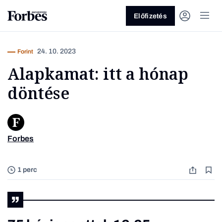
Előfizetés
24. 10. 2023
Forint
Alapkamat: itt a hónap
döntése
Vagy fedezze fel a következő
Forbes
témákat
Fotó: 
Üzlet
Pénz
Zöld
Legyél jobb!
1 perc