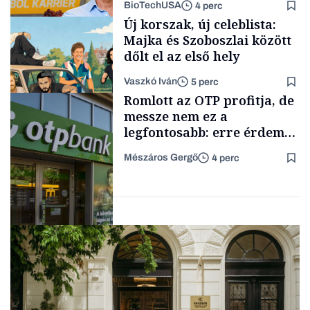
BioTechUSA
4 perc
Energia
Új korszak, új celeblista:
Majka és Szoboszlai között
dőlt el az első hely
Vaszkó Iván
5 perc
Content Lab HUB
Romlott az OTP profitja, de
messze nem ez a
legfontosabb: erre érdemes
figyelniük a befektetőknek
Mészáros Gergő
4 perc
Lista
Befektetés