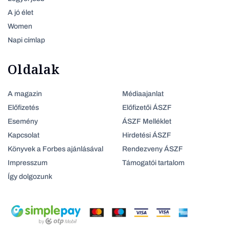
A jó élet
Women
Napi címlap
Oldalak
A magazin
Médiaajanlat
Előfizetés
Előfizetői ÁSZF
Esemény
ÁSZF Melléklet
Kapcsolat
Hirdetési ÁSZF
Könyvek a Forbes ajánlásával
Rendezveny ÁSZF
Impresszum
Támogatói tartalom
Így dolgozunk