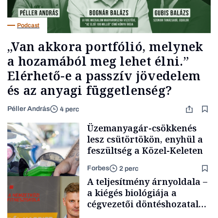
Podcast
„Van akkora portfólió, melynek
a hozamából meg lehet élni.”
Elérhető-e a passzív jövedelem
és az anyagi függetlenség?
Péller András
4 perc
Üzemanyagár-csökkenés
lesz csütörtökön, enyhül a
feszültség a Közel-Keleten
Forbes
2 perc
A teljesítmény árnyoldala –
a kiégés biológiája a
cégvezetői döntéshozatal
mögött