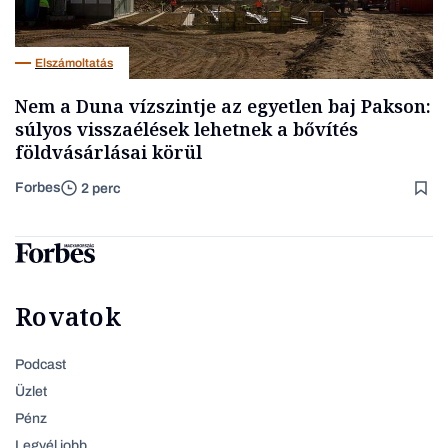
Elszámoltatás
Nem a Duna vízszintje az egyetlen baj Pakson:
súlyos visszaélések lehetnek a bővítés
földvásárlásai körül
Forbes
2 perc
Rovatok
Podcast
Üzlet
Pénz
Legyél jobb