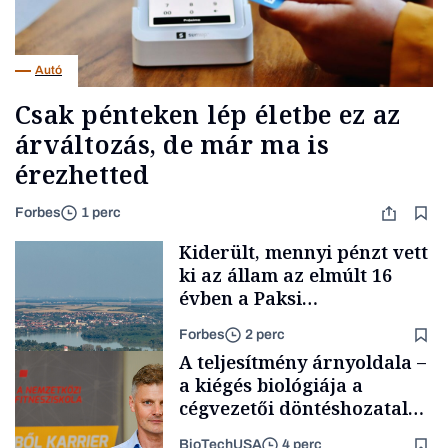
Autó
Csak pénteken lép életbe ez az
árváltozás, de már ma is
érezhetted
Forbes
1 perc
Kiderült, mennyi pénzt vett
ki az állam az elmúlt 16
évben a Paksi
Atomerőműből
Forbes
2 perc
A teljesítmény árnyoldala –
a kiégés biológiája a
cégvezetői döntéshozatal
mögött
BioTechUSA
4 perc