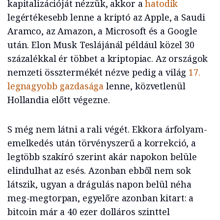
kapitalizációját nézzük, akkor a
hatodik
legértékesebb lenne a kriptó az Apple, a Saudi
Aramco, az Amazon, a Microsoft és a Google
után. Elon Musk Teslájánál például közel 30
százalékkal ér többet a kriptopiac. Az országok
nemzeti össztermékét nézve pedig a világ
17.
legnagyobb gazdasága
lenne, közvetlenül
Hollandia előtt végezne.
S még nem látni a rali végét. Ekkora árfolyam-
emelkedés után törvényszerű a korrekció, a
legtöbb szakíró szerint akár napokon belüle
elindulhat az esés. Azonban ebből nem sok
látszik, ugyan a drágulás napon belül néha
meg-megtorpan, egyelőre azonban kitart: a
bitcoin már a 40 ezer dolláros szinttel