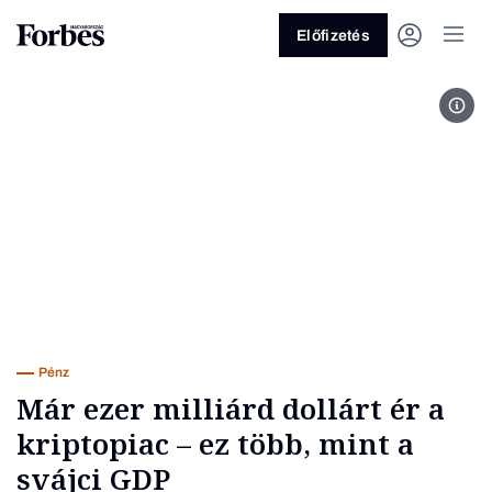
Előfizetés
bitc
Vagy fedezze fel a következő
témákat
Üzlet
Pénz
Zöld
Legyél jobb!
Pénz
Már ezer milliárd dollárt ér a
kriptopiac – ez több, mint a
svájci GDP