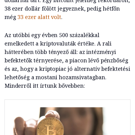
dollárnál tart. Egy bitcoint jelenleg rekordáron,
38 ezer dollár fölött jegyeznek, pedig hétfőn
még
33 ezer alatt volt
.
Az utóbbi egy évben 500 százalékkal
emelkedett a kriptovaluták értéke. A rali
hátterében több tényező áll: az intézményi
befektetők térnyerése, a piacon lévő pénzbőség
és az, hogy a kriptopiac jó alternatív befektetési
lehetőség a mostani hozamsivatagban.
Minderről itt írtunk bővebben: