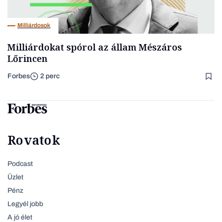
Milliárdosok
Milliárdokat spórol az állam Mészáros
Lőrincen
Forbes
2 perc
Rovatok
Podcast
Üzlet
Pénz
Legyél jobb
A jó élet