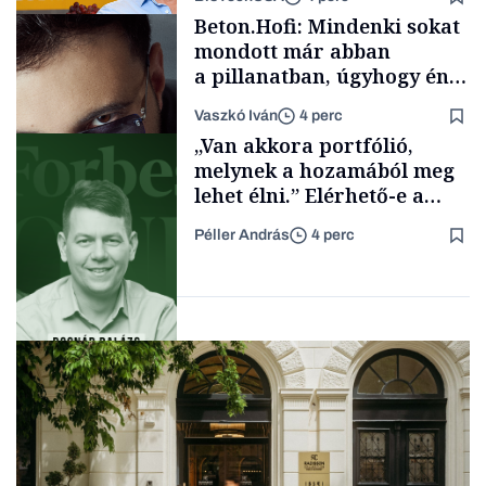
Energia
Beton.Hofi: Mindenki sokat
mondott már abban
a pillanatban, úgyhogy én
a legsarkosabb
Vaszkó Iván
4 perc
gondolataimat akartam
Content Lab HUB
„Van akkora portfólió,
kimondani
melynek a hozamából meg
lehet élni.” Elérhető-e a
passzív jövedelem és az
Péller András
4 perc
anyagi függetlenség?
Forbes-sztori
Podcast