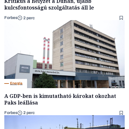
Kritikus a helyzet a Dunán, újabb
kulcsfontosságú szolgáltatás áll le
Forbes
2 perc
Energia
A GDP-ben is kimutatható károkat okozhat
Paks leállása
Forbes
2 perc