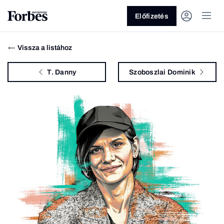
Előfizetés
Vissza a listához
T. Danny
Szoboszlai Dominik
Vagy fedezze fel a következő
témákat
Üzlet
Pénz
Zöld
Legyél jobb!