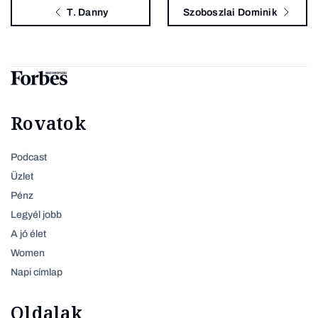
T. Danny
Szoboszlai Dominik
Rovatok
Podcast
Üzlet
Pénz
Legyél jobb
A jó élet
Women
Napi címlap
Oldalak