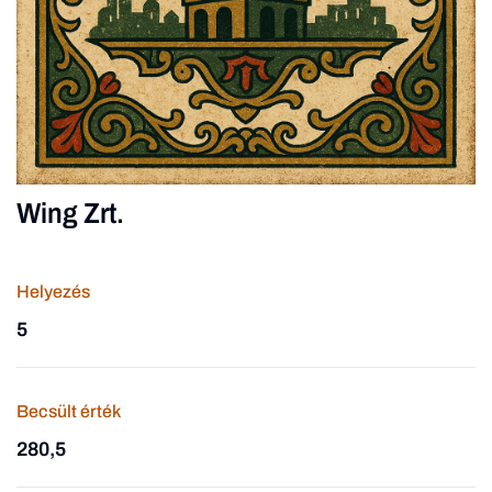
Wing Zrt.
Helyezés
5
Becsült érték
280,5