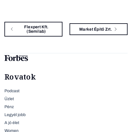
Flexpert Kft.
Market Építő Zrt.
(Semilab)
Rovatok
Podcast
Üzlet
Pénz
Legyél jobb
A jó élet
Women