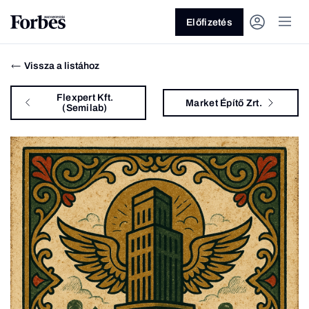
Előfizetés
Vissza a listához
Flexpert Kft.
Market Építő Zrt.
(Semilab)
Vagy fedezze fel a következő
témákat
Üzlet
Pénz
Zöld
Legyél jobb!