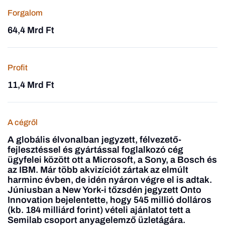
Forgalom
64,4 Mrd Ft
Profit
11,4 Mrd Ft
A cégről
A globális élvonalban jegyzett, félvezető-
fejlesztéssel és gyártással foglalkozó cég
ügyfelei között ott a Microsoft, a Sony, a Bosch és
az IBM. Már több akvizíciót zártak az elmúlt
harminc évben, de idén nyáron végre el is adtak.
Júniusban a New York-i tőzsdén jegyzett Onto
Innovation bejelentette, hogy 545 millió dolláros
(kb. 184 milliárd forint) vételi ajánlatot tett a
Semilab csoport anyagelemző üzletágára.