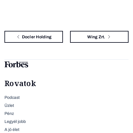
Docler Holding
Wing Zrt.
Rovatok
Podcast
Üzlet
Pénz
Legyél jobb
A jó élet