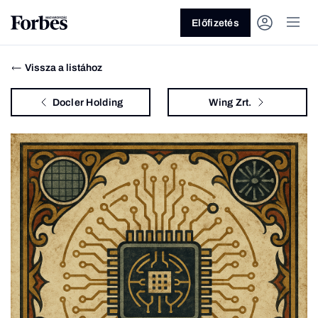
Előfizetés
Vissza a listához
Docler Holding
Wing Zrt.
Vagy fedezze fel a következő
témákat
Üzlet
Pénz
Zöld
Legyél jobb!