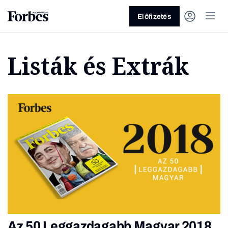
Előfizetés
Listák és Extrák
Vagy fedezze fel a következő
témákat
Üzlet
Pénz
Zöld
Legyél jobb!
Az 50 Leggazdagabb Magyar 2018