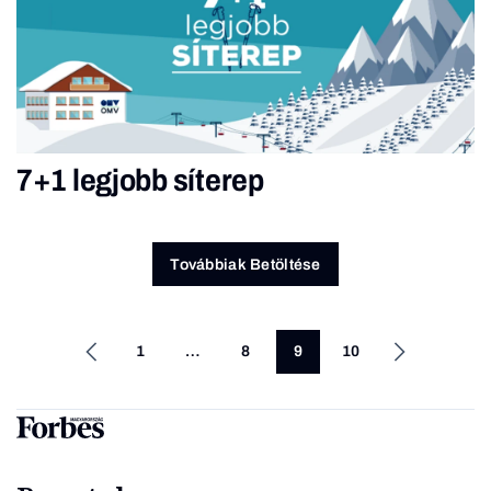
7+1 legjobb síterep
Továbbiak Betöltése
1
…
8
9
10