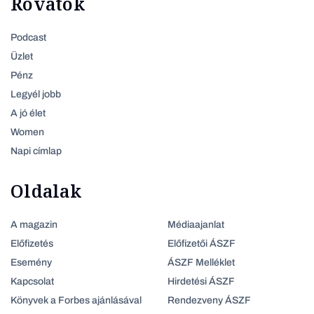
Rovatok
Podcast
Üzlet
Pénz
Legyél jobb
A jó élet
Women
Napi címlap
Oldalak
A magazin
Médiaajanlat
Előfizetés
Előfizetői ÁSZF
Esemény
ÁSZF Melléklet
Kapcsolat
Hirdetési ÁSZF
Könyvek a Forbes ajánlásával
Rendezveny ÁSZF