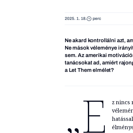
2025. 1. 18.
perc
Ne akard kontrollálni azt, a
Ne mások véleménye irányít
sem. Az amerikai motiváció
tanácsokat ad, amiért rajong
a Let Them elmélet?
„E
z nincs 
vélemén
hatássa
élménye