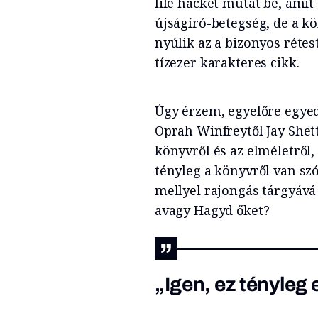
life hacket mutat be, amit
újságíró-betegség, de a kö
nyúlik az a bizonyos rétes
tízezer karakteres cikk.
Úgy érzem, egyelőre egye
Oprah Winfreytől Jay Shet
könyvről és az elméletről,
tényleg a könyvről van szó
mellyel rajongás tárgyává 
avagy Hagyd őket?
„Igen, ez tényleg 