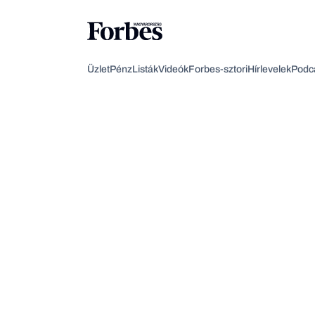
Üzlet
Pénz
Listák
Videók
Forbes-sztori
Hírlevelek
Podc