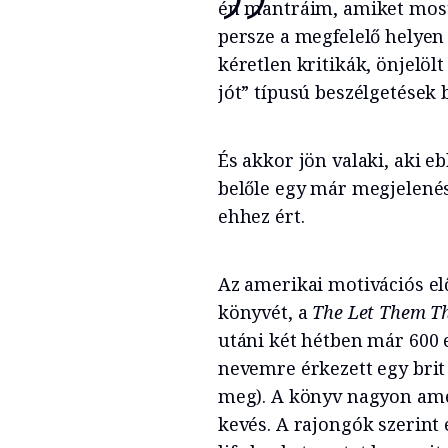
én mantráim, amiket most
persze a megfelelő helyen
kéretlen kritikák, önjel
jót” típusú beszélgetések 
És akkor jön valaki, aki eb
belőle egy már megjelenése
ehhez ért.
Az amerikai motivációs e
könyvét, a
The Let Them T
utáni két hétben már 600 e
nevemre érkezett egy bri
meg). A könyv nagyon ame
kevés. A rajongók szerint