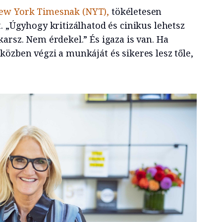
ew York Timesnak (NYT),
tökéletesen
. „Úgyhogy kritizálhatod és cinikus lehetsz
arsz. Nem érdekel.” És igaza is van. Ha
közben végzi a munkáját és sikeres lesz tőle,