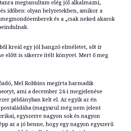
anra megtanultam elég jól alkalmazni,
 és időben: olyan helyzetekben, amikor a
ölt megmondóemberek és a „csak neked akarok
beindulnak.
ből kreál egy jól hangzó elméletet, sőt ír
 előtt is sikerre ítélt könyvet. Mert ő meg
lőadó, Mel Robbins megírta harmadik
heory
t, ami a december 24-i megjelenése
zer példányban kelt el. Az egyik az én
t postaládába (magyarul még nem jelent
rikai, egyszerre nagyon sok és nagyon
 épp az a jó benne, hogy egy nagyon egyszerű