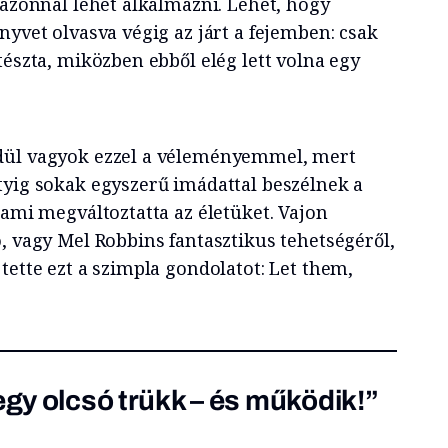
 azonnal lehet alkalmazni. Lehet, hogy
nyvet olvasva végig az járt a fejemben: csak
tészta, miközben ebből elég lett volna egy
dül vagyok ezzel a véleményemmel, mert
tyig sokak egyszerű imádattal beszélnek a
 ami megváltoztatta az életüket. Vajon
, vagy Mel Robbins fantasztikus tehetségéről,
tette ezt a szimpla gondolatot: Let them,
egy olcsó trükk – és működik!”