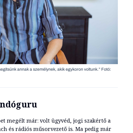
gítsünk annak a személynek, akik egykoron voltunk.” Fotó:
ondóguru
et megélt már: volt ügyvéd, jogi szakértő a
oach és rádiós műsorvezető is. Ma pedig már