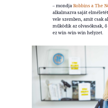
– mondja
Robbins a The N
alkalmazva saját elméletét
vele szemben, amit csak ak
működik az olvasóknak, ő 
ez win-win-win helyzet.