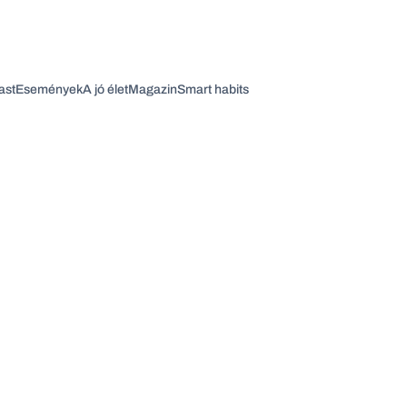
ast
Események
A jó élet
Magazin
Smart habits
Vagy fedezze fel a következő témákat
Üzlet
Pénz
Zöld
Legyél jobb!