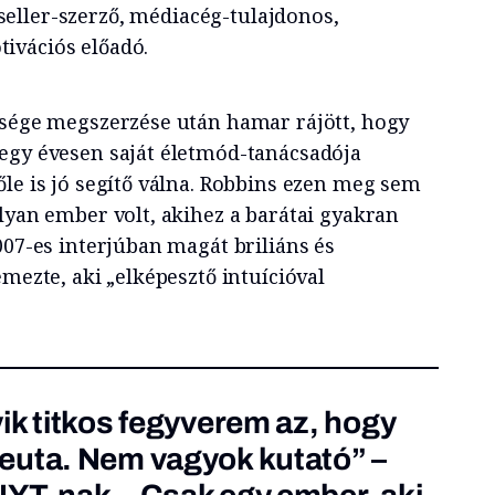
seller-szerző, médiacég-tulajdonos,
tivációs előadó.
tsége megszerzése után hamar rájött, hogy
egy évesen saját életmód-tanácsadója
őle is jó segítő válna. Robbins ezen meg sem
lyan ember volt, akihez a barátai gyakran
007-es interjúban magát briliáns és
emezte, aki „elképesztő intuícióval
ik titkos fegyverem az, hogy
euta. Nem vagyok kutató” –