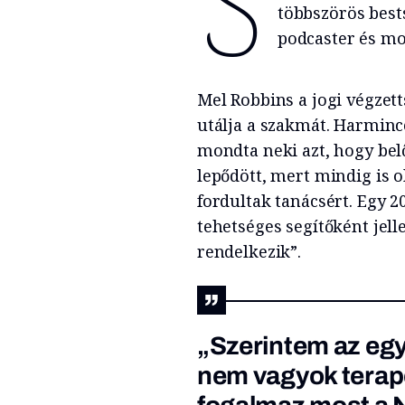
S
többszörös best
podcaster és mo
Mel Robbins a jogi végzet
utálja a szakmát. Harminc
mondta neki azt, hogy bel
lepődött, mert mindig is o
fordultak tanácsért. Egy 2
tehetséges segítőként jell
rendelkezik”.
„Szerintem az egy
nem vagyok terap