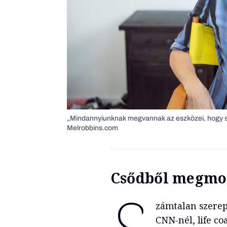
„Mindannyiunknak megvannak az eszközei, hogy se
Melrobbins.com
Csődből megm
zámtalan szerep
CNN-nél, life c