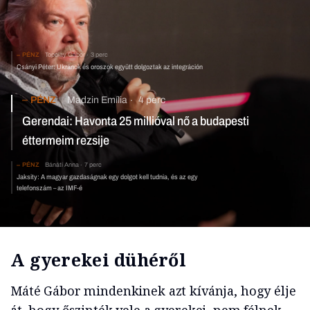
PÉNZ
Topolay Gábor
3 perc
Csányi Péter: Ukránok és oroszok együtt dolgoztak az integráción
PÉNZ
Madzin Emília
4 perc
Gerendai: Havonta 25 millióval nő a budapesti
éttermeim rezsije
PÉNZ
Bánáti Anna
7 perc
Jaksity: A magyar gazdaságnak egy dolgot kell tudnia, és az egy
telefonszám – az IMF-é
A gyerekei dühéről
Máté Gábor mindenkinek azt kívánja, hogy élje