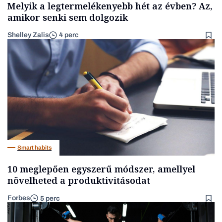
Melyik a legtermelékenyebb hét az évben? Az,
amikor senki sem dolgozik
Shelley Zalis
4 perc
Smart habits
10 meglepően egyszerű módszer, amellyel
növelheted a produktivitásodat
Forbes
5 perc