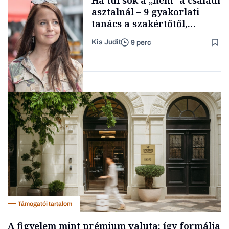
Ha túl sok a „nem” a családi
kimondani
asztalnál – 9 gyakorlati
tanács a szakértőtől,
hogyan legyünk jól etető
Kis Judit
9 perc
szülők
Forbes-sztori
Gasztró
Támogatói tartalom
A figyelem mint prémium valuta: így formálja