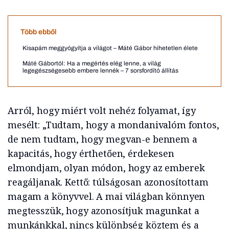
Több ebből
Kisapám meggyógyítja a világot – Máté Gábor hihetetlen élete
Máté Gábortól: Ha a megértés elég lenne, a világ
legegészségesebb embere lennék – 7 sorsfordító állítás
Arról, hogy miért volt nehéz folyamat, így
mesélt: „Tudtam, hogy a mondanivalóm fontos,
de nem tudtam, hogy megvan-e bennem a
kapacitás, hogy érthetően, érdekesen
elmondjam, olyan módon, hogy az emberek
reagáljanak. Kettő: túlságosan azonosítottam
magam a könyvvel. A mai világban könnyen
megtesszük, hogy azonosítjuk magunkat a
munkánkkal, nincs különbség köztem és a