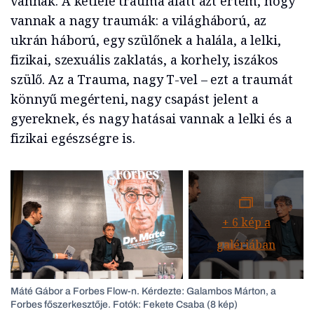
vannak. A kétféle trauma alatt azt értem, hogy
vannak a nagy traumák: a világháború, az
ukrán háború, egy szülőnek a halála, a lelki,
fizikai, szexuális zaklatás, a korhely, iszákos
szülő. Az a Trauma, nagy T-vel – ezt a traumát
könnyű megérteni, nagy csapást jelent a
gyereknek, és nagy hatásai vannak a lelki és a
fizikai egészségre is.
+
6
kép a
galériában
Máté Gábor a Forbes Flow-n. Kérdezte: Galambos Márton, a
Forbes főszerkesztője. Fotók: Fekete Csaba (8 kép)