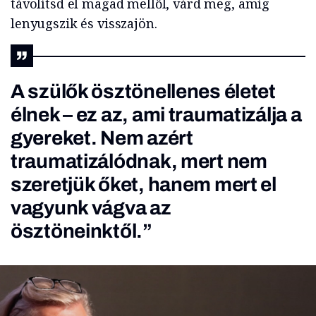
távolítsd el magad mellől, várd meg, amíg
lenyugszik és visszajön.
A szülők ösztönellenes életet
élnek – ez az, ami traumatizálja a
gyereket. Nem azért
traumatizálódnak, mert nem
szeretjük őket, hanem mert el
vagyunk vágva az
ösztöneinktől.”