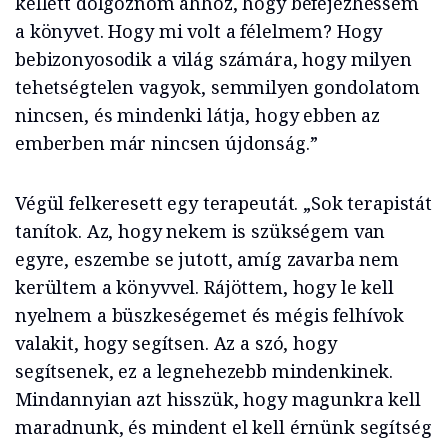
kellett dolgoznom ahhoz, hogy befejezhessem
a könyvet. Hogy mi volt a félelmem? Hogy
bebizonyosodik a világ számára, hogy milyen
tehetségtelen vagyok, semmilyen gondolatom
nincsen, és mindenki látja, hogy ebben az
emberben már nincsen újdonság.”
Végül felkeresett egy terapeutát. „Sok terapistát
tanítok. Az, hogy nekem is szükségem van
egyre, eszembe se jutott, amíg zavarba nem
kerültem a könyvvel. Rájöttem, hogy le kell
nyelnem a büszkeségemet és mégis felhívok
valakit, hogy segítsen. Az a szó, hogy
segítsenek, ez a legnehezebb mindenkinek.
Mindannyian azt hisszük, hogy magunkra kell
maradnunk, és mindent el kell érnünk segítség