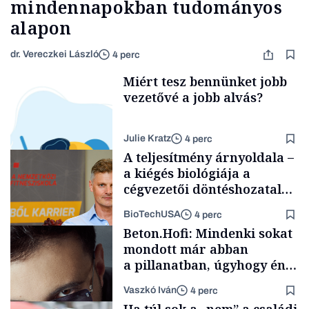
mindennapokban tudományos
alapon
dr. Vereczkei László
4 perc
Miért tesz bennünket jobb
vezetővé a jobb alvás?
Julie Kratz
4 perc
A teljesítmény árnyoldala –
a kiégés biológiája a
cégvezetői döntéshozatal
mögött
BioTechUSA
4 perc
Smart habits
Beton.Hofi: Mindenki sokat
mondott már abban
a pillanatban, úgyhogy én
a legsarkosabb
Vaszkó Iván
4 perc
gondolataimat akartam
Content Lab HUB