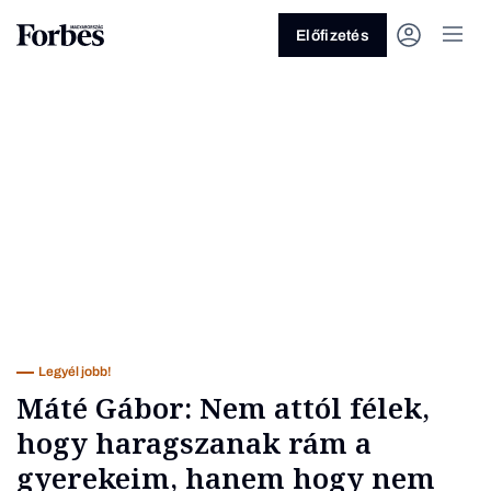
Előfizetés
Vagy fedezze fel a következő
témákat
Üzlet
Pénz
Zöld
Legyél jobb!
Legyél jobb!
Máté Gábor: Nem attól félek,
hogy haragszanak rám a
gyerekeim, hanem hogy nem