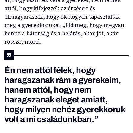
át, hogy őszinték vele a gyerekei, nem félnek
attól, hogy kifejezzék az érzéseit és
elmagyarázzák, hogy ők hogyan tapasztalták
meg a gyerekkorukat. „Éld meg, hogy megvan
benne a bátorság és a belátás, akár jót, akár
rosszat mond.
Én nem attól félek, hogy
haragszanak rám a gyerekeim,
hanem attól, hogy nem
haragszanak eleget amiatt,
hogy milyen nehéz gyerekkoruk
volt a mi családunkban.”