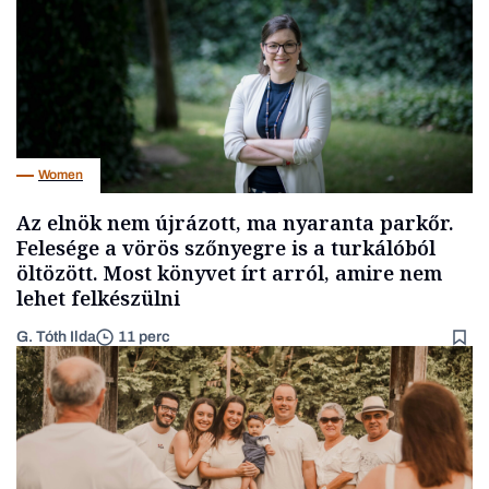
Women
Az elnök nem újrázott, ma nyaranta parkőr.
Felesége a vörös szőnyegre is a turkálóból
öltözött. Most könyvet írt arról, amire nem
lehet felkészülni
G. Tóth Ilda
11 perc