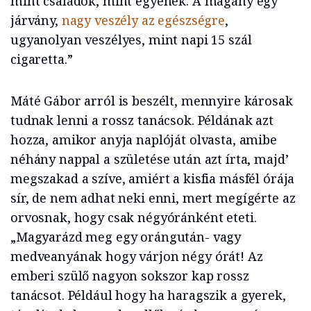
mint családok, mint egyének. A magány egy
járvány,
nagy veszély az egészségre
,
ugyanolyan veszélyes, mint napi 15 szál
cigaretta.”
Máté Gábor arról is beszélt, mennyire károsak
tudnak lenni a rossz tanácsok. Példának azt
hozza, amikor anyja naplóját olvasta, amibe
néhány nappal a születése után azt írta, majd’
megszakad a szíve, amiért a kisfia másfél órája
sír, de nem adhat neki enni, mert megígérte az
orvosnak, hogy csak négyóránként eteti.
„Magyarázd meg egy orángután- vagy
medveanyának hogy várjon négy órát! Az
emberi szülő nagyon sokszor kap rossz
tanácsot. Például hogy ha haragszik a gyerek,