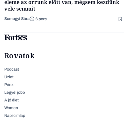
eleme az orrunk előtt van, mégsem kezdünk
vele semmit
Somogyi Sára
6 perc
Rovatok
Podcast
Üzlet
Pénz
Legyél jobb
A jó élet
Women
Napi címlap