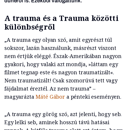
dühéről is. Ezekből válogattunk.
A trauma és a Trauma közötti
különbségről
„A trauma egy olyan szó, amit egyrészt túl
sokszor, lazán használunk, másrészt viszont
nem értjük eléggé. Észak-Amerikában nagyon
gyakori, hogy valaki azt mondja, »láttam egy
filmet tegnap este és nagyon traumatizált«.
Nem traumatizált! Csak szomorúvá tett vagy
fájdalmat éreztél. Az nem trauma” –
magyarázta
Máté Gábor
a pénteki eseményen.
„A trauma egy görög szó, azt jelenti, hogy seb.
Egy lelki seb, aminek hosszú távú hatásai