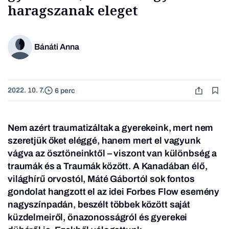
haragszanak eleget
Bánáti Anna
2022. 10. 7.
6 perc
Nem azért traumatizáltak a gyerekeink, mert nem
szeretjük őket eléggé, hanem mert el vagyunk
vágva az ösztöneinktől – viszont van különbség a
traumák és a Traumák között. A Kanadában élő,
világhírű orvostól, Máté Gábortól sok fontos
gondolat hangzott el az idei Forbes Flow esemény
nagyszínpadán, beszélt többek között saját
küzdelmeiről, önazonosságról és gyerekei