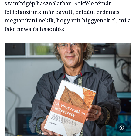
számítógép használatban. Sokféle témát
feldolgoztunk már együtt, például érdemes
megtanítani nekik, hogy mit higgyenek el, mi a
fake news és hasonlók.
Siconta