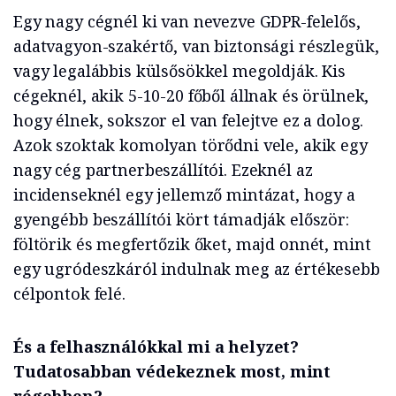
Egy nagy cégnél ki van nevezve GDPR-felelős,
adatvagyon-szakértő, van biztonsági részlegük,
vagy legalábbis külsősökkel megoldják. Kis
cégeknél, akik 5-10-20 főből állnak és örülnek,
hogy élnek, sokszor el van felejtve ez a dolog.
Azok szoktak komolyan törődni vele, akik egy
nagy cég partnerbeszállítói. Ezeknél az
incidenseknél egy jellemző mintázat, hogy a
gyengébb beszállítói kört támadják először:
föltörik és megfertőzik őket, majd onnét, mint
egy ugródeszkáról indulnak meg az értékesebb
célpontok felé.
És a felhasználókkal mi a helyzet?
Tudatosabban védekeznek most, mint
régebben?