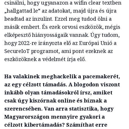
csinálni, hogy ugyanazon a wifin clear textben
„hallgattad le” az adatokat, majd újra és újra
beadtad az inzulint. Ezzel meg tudod ölni a
másik embert. És ezek orvosi eszközök, mégis
elképesztő hiányosságaik vannak. Úgy tudom,
hogy 2022-re irányozta elő az Európai Unió a
SecureIoT programot, ami pont ezeknek az
eszközöknek a védelmét írja elő.
Ha valakinek meghackelik a pacemakerét,
az egy célzott támadás. A blogodon viszont
inkább olyan támadásokról írsz, amiket
csak úgy kiszórnak online és bíznak a
szerencsében. Van arra statisztika, hogy
Magyarországon mennyire gyakori a
célzott kibertámadás? Számíthat erre