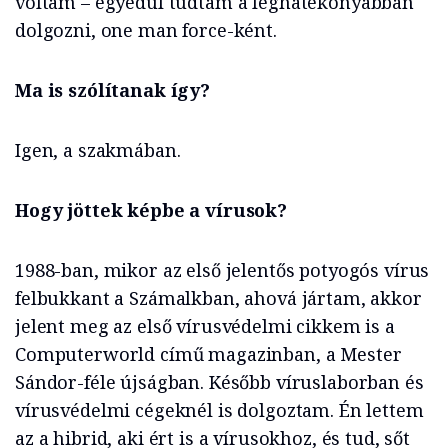
voltam – egyedül tudtam a leghatékonyabban
dolgozni, one man force-ként.
Ma is szólítanak így?
Igen, a szakmában.
Hogy jöttek képbe a vírusok?
1988-ban, mikor az első jelentős potyogós vírus
felbukkant a Számalkban, ahová jártam, akkor
jelent meg az első vírusvédelmi cikkem is a
Computerworld című magazinban, a Mester
Sándor-féle újságban. Később víruslaborban és
vírusvédelmi cégeknél is dolgoztam. Én lettem
az a hibrid, aki ért is a vírusokhoz, és tud, sőt