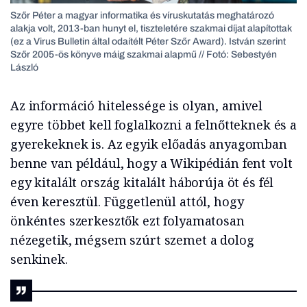
Szőr Péter a magyar informatika és víruskutatás meghatározó
alakja volt, 2013-ban hunyt el, tiszteletére szakmai díjat alapítottak
(ez a Virus Bulletin által odaítélt Péter Szőr Award). István szerint
Szőr 2005-ös könyve máig szakmai alapmű // Fotó: Sebestyén
László
Az információ hitelessége is olyan, amivel
egyre többet kell foglalkozni a felnőtteknek és a
gyerekeknek is. Az egyik előadás anyagomban
benne van például, hogy a Wikipédián fent volt
egy kitalált ország kitalált háborúja öt és fél
éven keresztül. Függetlenül attól, hogy
önkéntes szerkesztők ezt folyamatosan
nézegetik, mégsem szúrt szemet a dolog
senkinek.