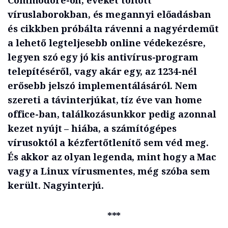
Commodore-on, éveket töltött
víruslaborokban, és megannyi előadásban
és cikkben próbálta rávenni a nagyérdeműt
a lehető legteljesebb online védekezésre,
legyen szó egy jó kis antivírus-program
telepítéséről, vagy akár egy, az 1234-nél
erősebb jelszó implementálásáról. Nem
szereti a távinterjúkat, tíz éve van home
office-ban, találkozásunkkor pedig azonnal
kezet nyújt – hiába, a számítógépes
vírusoktól a kézfertőtlenítő sem véd meg.
És akkor az olyan legenda, mint hogy a Mac
vagy a Linux vírusmentes, még szóba sem
került. Nagyinterjú.
***