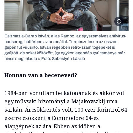
Siconta
Csizmazia-Darab István, alias Rambo, az egyszemélyes antivírus-
hadsereg, háttérben az arzenállal. Természetesen az összes
gépen fut vírusirtó. István régebben retro-számítógépeket is
gyűjtött, de sokat költözött, így egykor legendás gyűjteménye már
nincs meg, eladta // Fotó: Sebestyén László
Honnan van a beceneved?
1984-ben vonultam be katonának és akkor volt
egy műszaki bizományi a Majakovszkij utca
sarkán. Árcsökkentés volt, 100 ezer forintról 64
ezerre csökkent a Commodore 64-es
alapgépnek az ára. Ebben az időben a