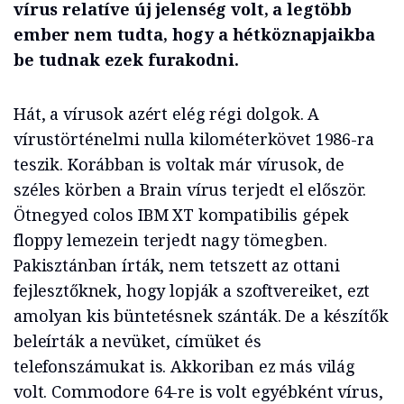
vírus relatíve új jelenség volt, a legtöbb
ember nem tudta, hogy a hétköznapjaikba
be tudnak ezek furakodni.
Hát, a vírusok azért elég régi dolgok. A
vírustörténelmi nulla kilométerkövet 1986-ra
teszik. Korábban is voltak már vírusok, de
széles körben a Brain vírus terjedt el először.
Ötnegyed colos IBM XT kompatibilis gépek
floppy lemezein terjedt nagy tömegben.
Pakisztánban írták, nem tetszett az ottani
fejlesztőknek, hogy lopják a szoftvereiket, ezt
amolyan kis büntetésnek szánták. De a készítők
beleírták a nevüket, címüket és
telefonszámukat is. Akkoriban ez más világ
volt. Commodore 64-re is volt egyébként vírus,