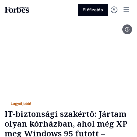
Előfizetés
Sico
Vagy fedezze fel a következő
témákat
Üzlet
Pénz
Zöld
Legyél jobb!
Legyél jobb!
IT-biztonsági szakértő: Jártam
olyan kórházban, ahol még XP
meg Windows 95 futott –