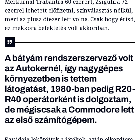
Merkúrnál Trabantra 60 ezerért, Zsigulira 72
ezerrel lehetett előfizetni, színválasztás nélkül,
mert az plusz ötezer lett volna. Csak hogy értsd,
ez mekkora befektetés volt akkoriban.
A bátyám rendszerszervező volt
az Autokernél, így nagygépes
környezetben is tettem
látogatást, 1980-ban pedig R20-
R40 operátorként is dolgoztam,
de mégiscsak a Commodore lett
az első számítógépem.
Egy ideig lekötöttek a játékok, aztán elkezdtem