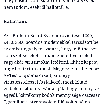
nagy hőskor volt. Ekkoriban voltak a BBS-ek,
nem tudom, ezekről hallottál-e.
Hallottam.
Ez a Bulletin Board System rövidítése. 1200,
2400, 3600 boardos modemekkel tárcsázott be
az ember egy ilyen számra, hogy letölthessen
róla szoftvereket. Onnan lehetett vírusokat,
vagy akár vírusirtókat letölteni. Ehhez képest,
hogy hol tartunk most! Megnéztem a héten az
AVTest.org statisztikáit, ami egy
vírusteszteléssel foglalkozó, megbízható
weboldal, ahol nyilvántartják, hogy mennyi az
egyedi, kártékony kódok mennyisége összesen.
Egymilliárd-ötvennyolcmillió volt a héten.