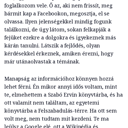
foglalkozom vele. Ő az, aki nem frissít, meg
bármit kap a Facebookon, megosztja, el se
olvassa. Ilyen jelenségekkel mindig fogunk
találkozni, de úgy látom, sokan felkapják a
fejüket ezekre a dolgokra és igyekeznek más
kárán tanulni. Látszik a fejlődés, olyan
kérdésekkel érkeznek, amiken érezni, hogy
már utánaolvastak a témának.
Manapság az információhoz könnyen hozzá
lehet férni. Én mikor annyi idős voltam, mint
te, elmehettem a Szabó Ervin könyvtárba, és ha
ott valamit nem találtam, az egyetemi
könyvtárba a Felszabadulás-térre. Ha ott sem
volt meg, nem tudtam mit kezdeni. Te ma
leülsz a Google elé, ott a Wikipédia és