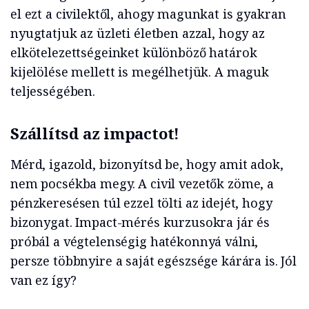
el ezt a civilektől, ahogy magunkat is gyakran
nyugtatjuk az üzleti életben azzal, hogy az
elkötelezettségeinket különböző határok
kijelölése mellett is megélhetjük. A maguk
teljességében.
Szállítsd az impactot!
Mérd, igazold, bizonyítsd be, hogy amit adok,
nem pocsékba megy. A civil vezetők zöme, a
pénzkeresésen túl ezzel tölti az idejét, hogy
bizonygat. Impact-mérés kurzusokra jár és
próbál a végtelenségig hatékonnyá válni,
persze többnyire a saját egészsége kárára is. Jól
van ez így?