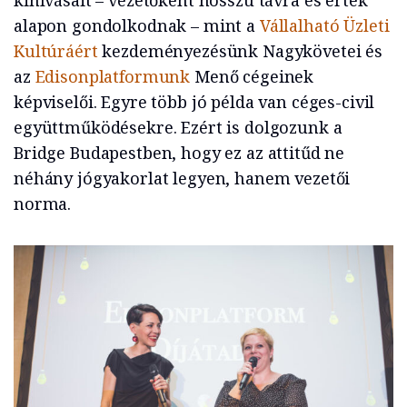
kihívásait – vezetőként hosszú távra és érték
alapon gondolkodnak – mint a
Vállalható Üzleti
Kultúráért
kezdeményezésünk Nagykövetei és
az
Edisonplatformunk
Menő cégeinek
képviselői. Egyre több jó példa van céges-civil
együttműködésekre. Ezért is dolgozunk a
Bridge Budapestben, hogy ez az attitűd ne
néhány jógyakorlat legyen, hanem vezetői
norma.