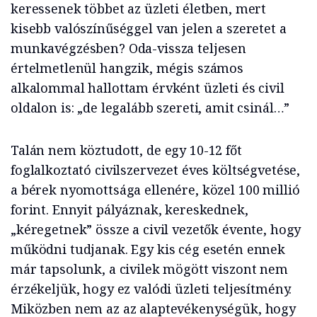
keressenek többet az üzleti életben, mert
kisebb valószínűséggel van jelen a szeretet a
munkavégzésben? Oda-vissza teljesen
értelmetlenül hangzik, mégis számos
alkalommal hallottam érvként üzleti és civil
oldalon is: „de legalább szereti, amit csinál…”
Talán nem köztudott, de egy 10-12 főt
foglalkoztató civilszervezet éves költségvetése,
a bérek nyomottsága ellenére, közel 100 millió
forint. Ennyit pályáznak, kereskednek,
„kéregetnek” össze a civil vezetők évente, hogy
működni tudjanak. Egy kis cég esetén ennek
már tapsolunk, a civilek mögött viszont nem
érzékeljük, hogy ez valódi üzleti teljesítmény.
Miközben nem az az alaptevékenységük, hogy