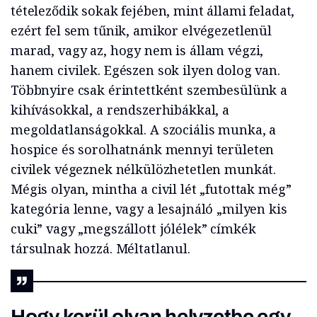
tételeződik sokak fejében, mint állami feladat,
ezért fel sem tűnik, amikor elvégezetlenül
marad, vagy az, hogy nem is állam végzi,
hanem civilek. Egészen sok ilyen dolog van.
Többnyire csak érintettként szembesülünk a
kihívásokkal, a rendszerhibákkal, a
megoldatlanságokkal. A szociális munka, a
hospice és sorolhatnánk mennyi területen
civilek végeznek nélkülözhetetlen munkát.
Mégis olyan, mintha a civil lét „futottak még”
kategória lenne, vagy a lesajnáló „milyen kis
cuki” vagy „megszállott jólélek” címkék
társulnak hozzá. Méltatlanul.
Hogy kerül olyan helyzetbe egy