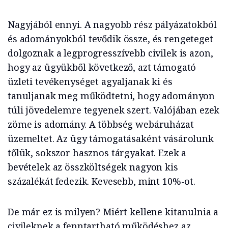
Nagyjából ennyi. A nagyobb rész pályázatokból
és adományokból tevődik össze, és rengeteget
dolgoznak a legprogresszívebb civilek is azon,
hogy az ügyükből következő, azt támogató
üzleti tevékenységet agyaljanak ki és
tanuljanak meg működtetni, hogy adományon
túli jövedelemre tegyenek szert. Valójában ezek
zöme is adomány. A többség webáruházat
üzemeltet. Az ügy támogatásaként vásárolunk
tőlük, sokszor hasznos tárgyakat. Ezek a
bevételek az összköltségek nagyon kis
százalékát fedezik. Kevesebb, mint 10%-ot.
De már ez is milyen? Miért kellene kitanulnia a
civileknek a fenntartható működéshez az