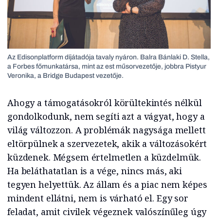
Az Edisonplatform díjátadója tavaly nyáron. Balra Bánlaki D. Stella,
a Forbes főmunkatársa, mint az est műsorvezetője, jobbra Pistyur
Veronika, a Bridge Budapest vezetője.
Ahogy a támogatásokról körültekintés nélkül
gondolkodunk, nem segíti azt a vágyat, hogy a
világ változzon. A problémák nagysága mellett
eltörpülnek a szervezetek, akik a változásokért
küzdenek. Mégsem értelmetlen a küzdelmük.
Ha beláthatatlan is a vége, nincs más, aki
tegyen helyettük. Az állam és a piac nem képes
mindent ellátni, nem is várható el. Egy sor
feladat, amit civilek végeznek valószínűleg úgy