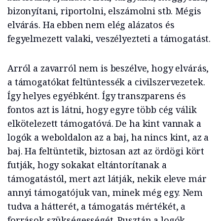
bizonyítani, riportolni, elszámolni stb. Mégis
elvárás. Ha ebben nem elég alázatos és
fegyelmezett valaki, veszélyezteti a támogatást.
Arról a zavarról nem is beszélve, hogy elvárás,
a támogatókat feltüntessék a civilszervezetek.
Így helyes egyébként. Így transzparens és
fontos azt is látni, hogy egyre több cég válik
elkötelezett támogatóvá. De ha kint vannak a
logók a weboldalon az a baj, ha nincs kint, az a
baj. Ha feltüntetik, biztosan azt az ördögi kört
futják, hogy sokakat eltántorítanak a
támogatástól, mert azt látják, nekik eleve már
annyi támogatójuk van, minek még egy. Nem
tudva a hátterét, a támogatás mértékét, a
források szükségességét. Pusztán a logók