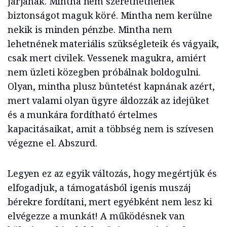
járjanak. Mintha nem szerethetnének
biztonságot maguk köré. Mintha nem kerülne
nekik is minden pénzbe. Mintha nem
lehetnének materiális szükségleteik és vágyaik,
csak mert civilek. Vessenek magukra, amiért
nem üzleti közegben próbálnak boldogulni.
Olyan, mintha plusz büntetést kapnának azért,
mert valami olyan ügyre áldozzák az idejüket
és a munkára fordítható értelmes
kapacitásaikat, amit a többség nem is szívesen
végezne el. Abszurd.
Legyen ez az egyik változás, hogy megértjük és
elfogadjuk, a támogatásból igenis muszáj
bérekre fordítani, mert egyébként nem lesz ki
elvégezze a munkát! A működésnek van