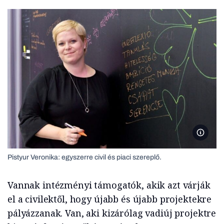
Pistyur 
Pistyur Veronika: egyszerre civil és piaci szereplő.
Vannak intézményi támogatók, akik azt várják
el a civilektől, hogy újabb és újabb projektekre
pályázzanak. Van, aki kizárólag vadiúj projektre