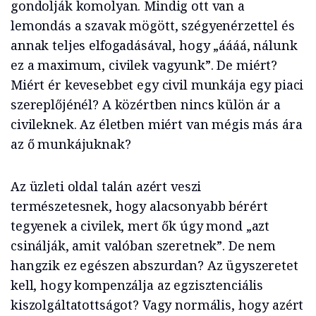
gondolják komolyan. Mindig ott van a
lemondás a szavak mögött, szégyenérzettel és
annak teljes elfogadásával, hogy „áááá, nálunk
ez a maximum, civilek vagyunk”. De miért?
Miért ér kevesebbet egy civil munkája egy piaci
szereplőjénél? A közértben nincs külön ár a
civileknek. Az életben miért van mégis más ára
az ő munkájuknak?
Az üzleti oldal talán azért veszi
természetesnek, hogy alacsonyabb bérért
tegyenek a civilek, mert ők úgy mond „azt
csinálják, amit valóban szeretnek”. De nem
hangzik ez egészen abszurdan? Az ügyszeretet
kell, hogy kompenzálja az egzisztenciális
kiszolgáltatottságot? Vagy normális, hogy azért