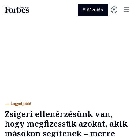
Előfizetés
Vagy fedezze fel a következő
témákat
Üzlet
Pénz
Zöld
Legyél jobb!
Legyél jobb!
Zsigeri ellenérzésünk van,
hogy megfizessük azokat, akik
másokon segítenek – merre