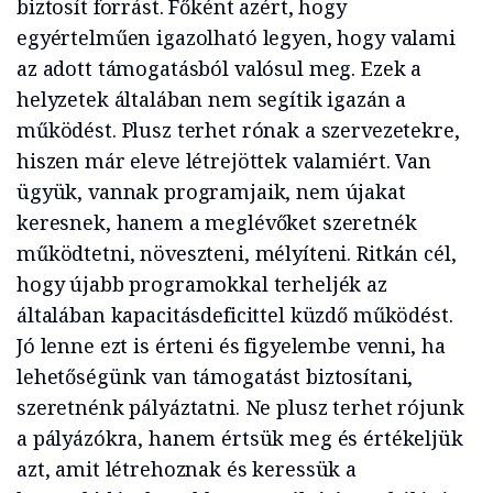
biztosít forrást. Főként azért, hogy
egyértelműen igazolható legyen, hogy valami
az adott támogatásból valósul meg. Ezek a
helyzetek általában nem segítik igazán a
működést. Plusz terhet rónak a szervezetekre,
hiszen már eleve létrejöttek valamiért. Van
ügyük, vannak programjaik, nem újakat
keresnek, hanem a meglévőket szeretnék
működtetni, növeszteni, mélyíteni. Ritkán cél,
hogy újabb programokkal terheljék az
általában kapacitásdeficittel küzdő működést.
Jó lenne ezt is érteni és figyelembe venni, ha
lehetőségünk van támogatást biztosítani,
szeretnénk pályáztatni. Ne plusz terhet rójunk
a pályázókra, hanem értsük meg és értékeljük
azt, amit létrehoznak és keressük a