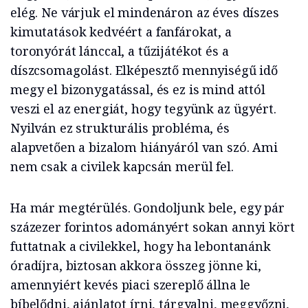
elég. Ne várjuk el mindenáron az éves díszes
kimutatások kedvéért a fanfárokat, a
toronyórát lánccal, a tűzijátékot és a
díszcsomagolást. Elképesztő mennyiségű idő
megy el bizonygatással, és ez is mind attól
veszi el az energiát, hogy tegyünk az ügyért.
Nyilván ez strukturális probléma, és
alapvetően a bizalom hiányáról van szó. Ami
nem csak a civilek kapcsán merül fel.
Ha már megtérülés. Gondoljunk bele, egy pár
százezer forintos adományért sokan annyi kört
futtatnak a civilekkel, hogy ha lebontanánk
óradíjra, biztosan akkora összeg jönne ki,
amennyiért kevés piaci szereplő állna le
bíbelődni, ajánlatot írni, tárgyalni, meggyőzni,