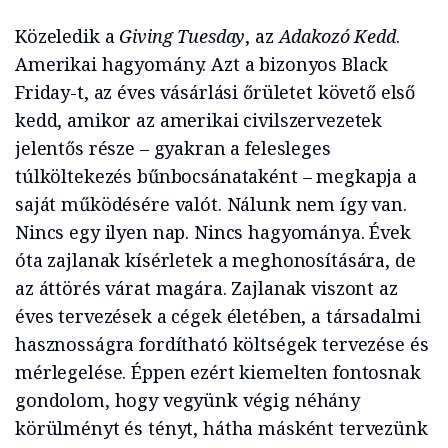
Közeledik a
Giving Tuesday
, az
Adakozó Kedd
.
Amerikai hagyomány. Azt a bizonyos Black
Friday-t, az éves vásárlási őrületet követő első
kedd, amikor az amerikai civilszervezetek
jelentős része – gyakran a felesleges
túlköltekezés bűnbocsánataként – megkapja a
saját működésére valót. Nálunk nem így van.
Nincs egy ilyen nap. Nincs hagyománya. Évek
óta zajlanak kísérletek a meghonosítására, de
az áttörés várat magára. Zajlanak viszont az
éves tervezések a cégek életében, a társadalmi
hasznosságra fordítható költségek tervezése és
mérlegelése. Éppen ezért kiemelten fontosnak
gondolom, hogy vegyünk végig néhány
körülményt és tényt, hátha másként tervezünk