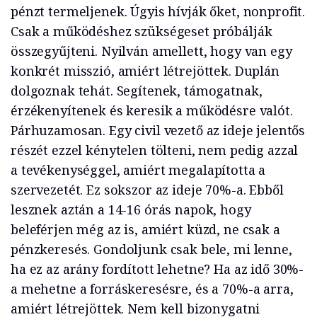
pénzt termeljenek. Úgyis hívják őket, nonprofit.
Csak a működéshez szükségeset próbálják
összegyűjteni. Nyilván amellett, hogy van egy
konkrét misszió, amiért létrejöttek. Duplán
dolgoznak tehát. Segítenek, támogatnak,
érzékenyítenek és keresik a működésre valót.
Párhuzamosan. Egy civil vezető az ideje jelentős
részét ezzel kénytelen tölteni, nem pedig azzal
a tevékenységgel, amiért megalapította a
szervezetét. Ez sokszor az ideje 70%-a. Ebből
lesznek aztán a 14-16 órás napok, hogy
beleférjen még az is, amiért küzd, ne csak a
pénzkeresés. Gondoljunk csak bele, mi lenne,
ha ez az arány fordított lehetne? Ha az idő 30%-
a mehetne a forráskeresésre, és a 70%-a arra,
amiért létrejöttek. Nem kell bizonygatni