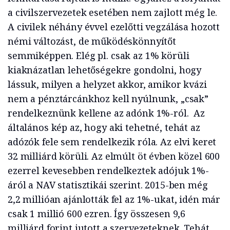
a civilszervezetek esetében nem zajlott még le.
A civilek néhány évvel ezelőtti vegzálása hozott
némi változást, de működéskönnyítőt
semmiképpen. Elég pl. csak az 1% körüli
kiaknázatlan lehetőségekre gondolni, hogy
lássuk, milyen a helyzet akkor, amikor kvázi
nem a pénztárcánkhoz kell nyúlnunk, „csak”
rendelkeznünk kellene az adónk 1%-ról. Az
általános kép az, hogy aki tehetné, tehát az
adózók fele sem rendelkezik róla. Az elvi keret
32 milliárd körüli. Az elmúlt öt évben közel 600
ezerrel kevesebben rendelkeztek adójuk 1%-
áról a NAV statisztikái szerint. 2015-ben még
2,2 millióan ajánlották fel az 1%-ukat, idén már
csak 1 millió 600 ezren. Így összesen 9,6
milliárd forint jutott a szervezeteknek. Tehát