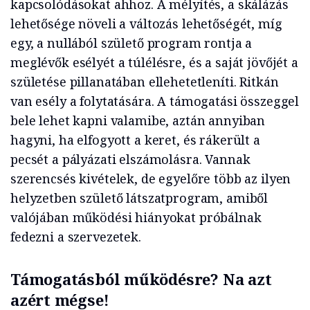
kapcsolódásokat ahhoz. A mélyítés, a skálázás
lehetősége növeli a változás lehetőségét, míg
egy, a nullából születő program rontja a
meglévők esélyét a túlélésre, és a saját jövőjét a
születése pillanatában ellehetetleníti. Ritkán
van esély a folytatására. A támogatási összeggel
bele lehet kapni valamibe, aztán annyiban
hagyni, ha elfogyott a keret, és rákerült a
pecsét a pályázati elszámolásra. Vannak
szerencsés kivételek, de egyelőre több az ilyen
helyzetben születő látszatprogram, amiből
valójában működési hiányokat próbálnak
fedezni a szervezetek.
Támogatásból működésre? Na azt
azért mégse!