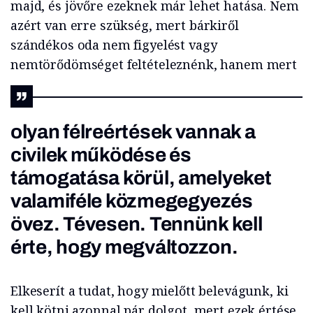
majd, és jövőre ezeknek már lehet hatása. Nem
azért van erre szükség, mert bárkiről
szándékos oda nem figyelést vagy
nemtörődömséget feltételeznénk, hanem mert
olyan félreértések vannak a
civilek működése és
támogatása körül, amelyeket
valamiféle közmegegyezés
övez. Tévesen. Tennünk kell
érte, hogy megváltozzon.
Elkeserít a tudat, hogy mielőtt belevágunk, ki
kell kötni azonnal pár dolgot, mert ezek értése