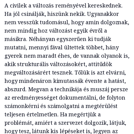
A civilek a változás reményével kereskednek.
Ha jól csinálják, hiszünk nekik. Ugyanakkor
nem vesszük tudomásul, hogy amin dolgoznak,
nem mindig hoz változást egyik évről a
másikra. Néhányan egyszerűen ki tudják
mutatni, mennyi fával ültettek többet, hány
gyerek nem maradt éhes, de vannak olyanok is,
akik strukturális változásokért, attitűdök
megváltozásárért tesznek. Tőlük is azt elvárni,
hogy mindenáron kimutassák évente a hatást,
abszurd. Megvan a technikája és muszáj persze
az eredményességet dokumentálni, de folyton
számonkérni és számolgatni a megtérülést
teljesen értelmetlen. Ha megértjük a
problémát, amiért a szervezet dolgozik, látjuk,
hogy tesz, látunk kis lépéseket is, legyen az