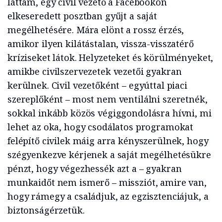
láttam, egy civil vezető a Facebookon
elkeseredett posztban gyűjt a saját
megélhetésére. Mára elönt a rossz érzés,
amikor ilyen kilátástalan, vissza-visszatérő
kríziseket látok. Helyzeteket és körülményeket,
amikbe civilszervezetek vezetői gyakran
kerülnek. Civil vezetőként – egyúttal piaci
szereplőként – most nem ventilálni szeretnék,
sokkal inkább közös végiggondolásra hívni, mi
lehet az oka, hogy csodálatos programokat
felépítő civilek máig arra kényszerülnek, hogy
szégyenkezve kérjenek a saját megélhetésükre
pénzt, hogy végezhessék azt a – gyakran
munkaidőt nem ismerő – missziót, amire van,
hogy rámegy a családjuk, az egzisztenciájuk, a
biztonságérzetük.