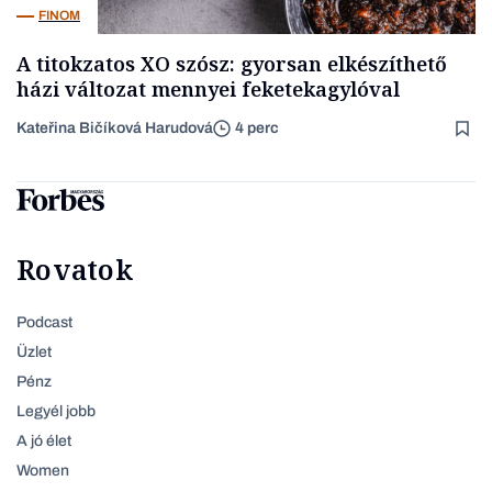
FINOM
A titokzatos XO szósz: gyorsan elkészíthető
házi változat mennyei feketekagylóval
Kateřina Bičíková Harudová
4 perc
Rovatok
Podcast
Üzlet
Pénz
Legyél jobb
A jó élet
Women