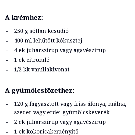
A krémhez:
250 g sótlan kesudió
400 ml lehűtött kókusztej
4 ek juharszirup vagy agavészirup
1 ek citromlé
1/2 kk vaníliakivonat
A gyümölcsfőzethez:
120 g fagyasztott vagy friss áfonya, málna,
szeder vagy erdei gyümölcskeverék
2 ek juharszirup vagy agavészirup
1 ek kokoricakeményítő