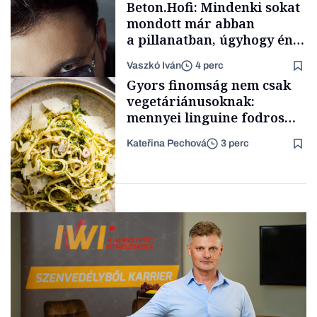
Beton.Hofi: Mindenki sokat
mondott már abban
a pillanatban, úgyhogy én
a legsarkosabb
Vaszkó Iván
4 perc
gondolataimat akartam
TÁMOGATÓI
Gyors finomság nem csak
TARTALOM
kimondani
vegetáriánusoknak:
mennyei linguine fodros
kellel, kelbimbóval és
Kateřina Pechová
3 perc
magvakkal
Forbes-sztori
FINOM