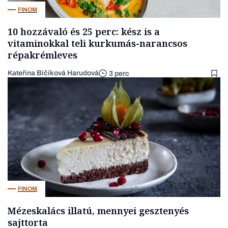
FINOM
10 hozzávaló és 25 perc: kész is a
vitaminokkal teli kurkumás-narancsos
répakrémleves
Kateřina Bičíková Harudová
3 perc
FINOM
Mézeskalács illatú, mennyei gesztenyés
sajttorta