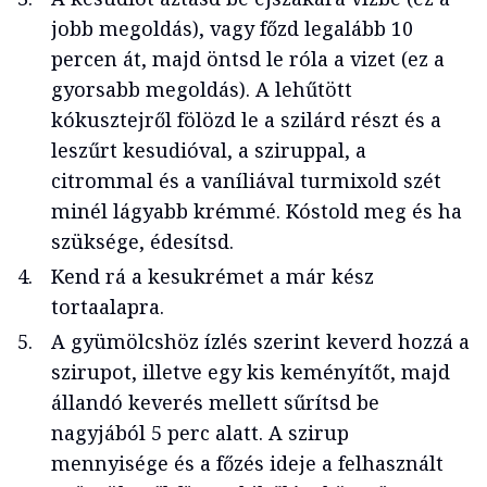
jobb megoldás), vagy főzd legalább 10
percen át, majd öntsd le róla a vizet (ez a
gyorsabb megoldás). A lehűtött
kókusztejről fölözd le a szilárd részt és a
leszűrt kesudióval, a sziruppal, a
citrommal és a vaníliával turmixold szét
minél lágyabb krémmé. Kóstold meg és ha
szüksége, édesítsd.
Kend rá a kesukrémet a már kész
tortaalapra.
A gyümölcshöz ízlés szerint keverd hozzá a
szirupot, illetve egy kis keményítőt, majd
állandó keverés mellett sűrítsd be
nagyjából 5 perc alatt. A szirup
mennyisége és a főzés ideje a felhasznált