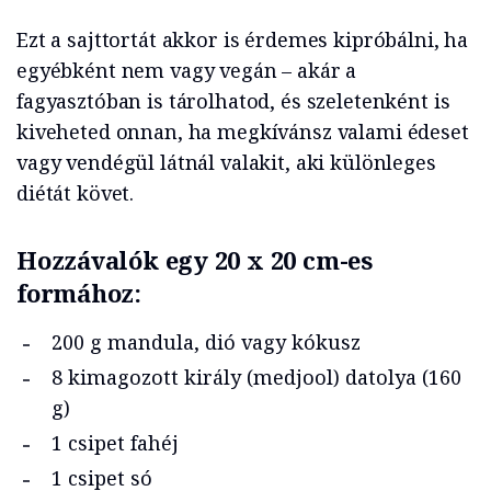
Ezt a sajttortát akkor is érdemes kipróbálni, ha
egyébként nem vagy vegán – akár a
fagyasztóban is tárolhatod, és szeletenként is
kiveheted onnan, ha megkívánsz valami édeset
vagy vendégül látnál valakit, aki különleges
diétát követ.
Hozzávalók egy 20 x 20 cm-es
formához:
200 g mandula, dió vagy kókusz
8 kimagozott király (medjool) datolya (160
g)
1 csipet fahéj
1 csipet só