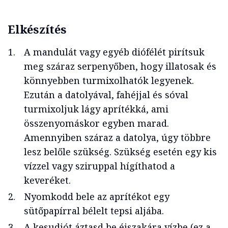
Elkészítés
A mandulát vagy egyéb diófélét pirítsuk
meg száraz serpenyőben, hogy illatosak és
könnyebben turmixolhatók legyenek.
Ezután a datolyával, fahéjjal és sóval
turmixoljuk lágy aprítékká, ami
összenyomáskor egyben marad.
Amennyiben száraz a datolya, úgy többre
lesz belőle szükség. Szükség esetén egy kis
vízzel vagy sziruppal hígíthatod a
keveréket.
Nyomkodd bele az aprítékot egy
sütőpapírral bélelt tepsi aljába.
A kesudiót áztasd be éjszakára vízbe (ez a