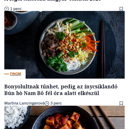
1 perc
FINOM
Bonyolultnak tűnhet, pedig az ínycsiklandó
Bún bò Nam Bô fél óra alatt elkészül
Martina Lancingerová
3 perc