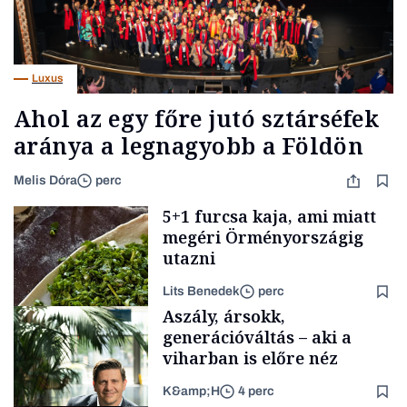
Luxus
Ahol az egy főre jutó sztárséfek
aránya a legnagyobb a Földön
Melis Dóra
perc
5+1 furcsa kaja, ami miatt
megéri Örményországig
utazni
Lits Benedek
perc
Aszály, ársokk,
generációváltás – aki a
viharban is előre néz
K&amp;H
4 perc
FINOM