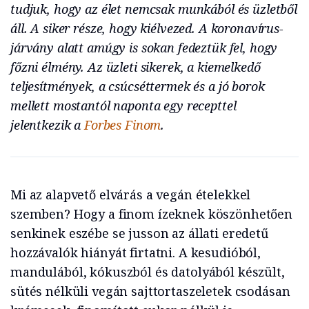
tudjuk, hogy az élet nemcsak munkából és üzletből
áll. A siker része, hogy kiélvezed. A koronavírus-
járvány alatt amúgy is sokan fedeztük fel, hogy
főzni élmény. Az üzleti sikerek, a kiemelkedő
teljesítmények, a csúcséttermek és a jó borok
mellett mostantól naponta egy recepttel
jelentkezik a
Forbes Finom
.
Mi az alapvető elvárás a vegán ételekkel
szemben? Hogy a finom ízeknek köszönhetően
senkinek eszébe se jusson az állati eredetű
hozzávalók hiányát firtatni. A kesudióból,
mandulából, kókuszból és datolyából készült,
sütés nélküli vegán sajttortaszeletek csodásan