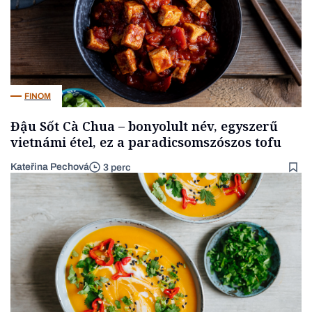
FINOM
Đậu Sốt Cà Chua – bonyolult név, egyszerű
vietnámi étel, ez a paradicsomszószos tofu
Kateřina Pechová
3 perc