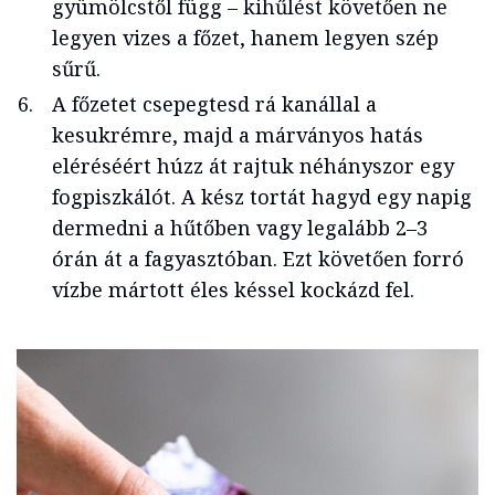
gyümölcstől függ – kihűlést követően ne
legyen vizes a főzet, hanem legyen szép
sűrű.
A főzetet csepegtesd rá kanállal a
kesukrémre, majd a márványos hatás
eléréséért húzz át rajtuk néhányszor egy
fogpiszkálót. A kész tortát hagyd egy napig
dermedni a hűtőben vagy legalább 2–3
órán át a fagyasztóban. Ezt követően forró
vízbe mártott éles késsel kockázd fel.