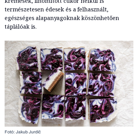
krémesek, finomított cukor nélkül is
természetesen édesek és a felhasznált,
egészséges alapanyagoknak köszönhetően
táplálóak is.
Fotó: Jakub Jurdič