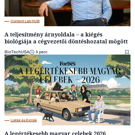
Content Lab HUB
A teljesítmény árnyoldala – a kiégés
biológiája a cégvezetői döntéshozatal mögött
BioTechUSA
4 perc
Listák és Extrák
A legértékesebb magyar celebek 2026