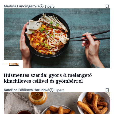
Martina Lancingerová
3 perc
FINOM
Húsmentes szerda: gyors & melengető
kimchileves csilivel és gyömbérrel
Kateřina Bičíková Harudová
3 perc