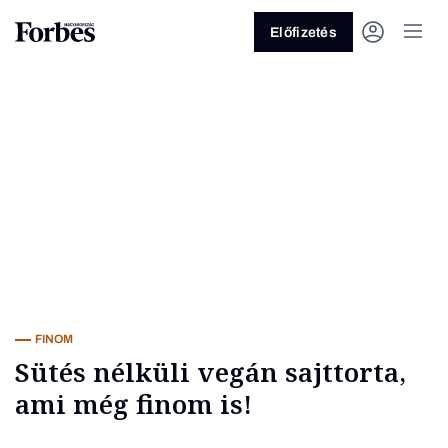
Előfizetés
Vagy fedezze fel a következő
témákat
Üzlet
Pénz
Zöld
Legyél jobb!
FINOM
Sütés nélküli vegán sajttorta,
ami még finom is!