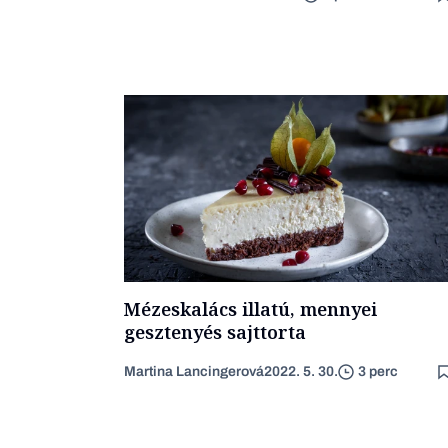
Mézeskalács illatú, mennyei
gesztenyés sajttorta
Martina Lancingerová
2022. 5. 30.
3 perc