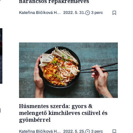
narancsos répakrémleves
Kateřina Bičíková Harudová
2022. 5. 31.
3 perc
Húsmentes szerda: gyors &
melengető kimchileves csilivel és
gyömbérrel
Kateřina Bičíková Harudová
2022. 5. 25.
3 perc