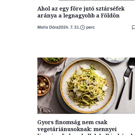
Ahol az egy főre jutó sztárséfek
aránya a legnagyobb a Földön
Melis Dóra
2024. 7. 31.
perc
Gyors finomság nem csak
vegetáriánusoknak: mennyei