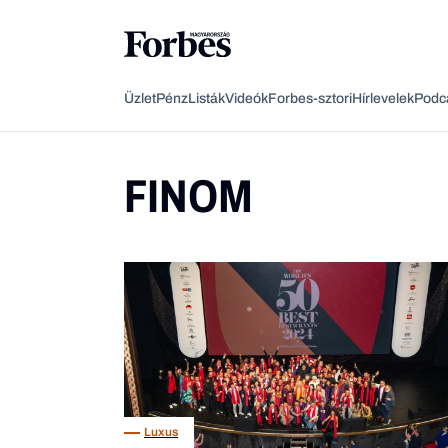
Üzlet
Pénz
Listák
Videók
Forbes-sztori
Hírlevelek
Podc
FINOM
Luxus