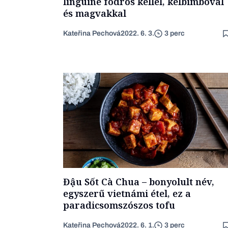
linguine fodros kellel, kelbimbóval
és magvakkal
Kateřina Pechová
2022. 6. 3.
3 perc
Đậu Sốt Cà Chua – bonyolult név,
egyszerű vietnámi étel, ez a
paradicsomszószos tofu
Kateřina Pechová
2022. 6. 1.
3 perc