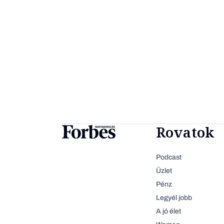
Rovatok
Podcast
Üzlet
Pénz
Legyél jobb
A jó élet