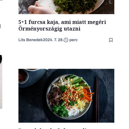
5+1 furcsa kaja, ami miatt megéri
Örményországig utazni
Lits Benedek
2024. 7. 28.
perc