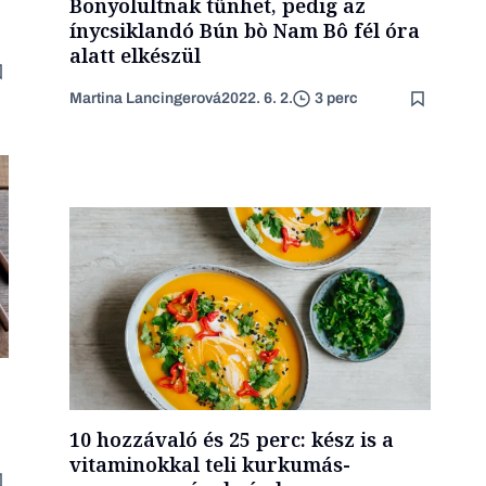
Bonyolultnak tűnhet, pedig az
ínycsiklandó Bún bò Nam Bô fél óra
alatt elkészül
Martina Lancingerová
2022. 6. 2.
3 perc
10 hozzávaló és 25 perc: kész is a
vitaminokkal teli kurkumás-