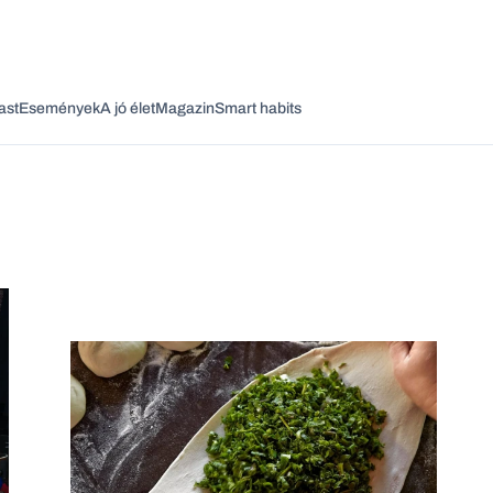
ast
Események
A jó élet
Magazin
Smart habits
Vagy fedezze fel a következő témákat
Üzlet
Pénz
Zöld
Legyél jobb!