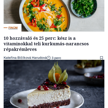
FINOM
10 hozzávaló és 25 perc: kész is a
vitaminokkal teli kurkumás-narancsos
répakrémleves
Kateřina Bičíková Harudová
3 perc