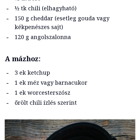
½ tk chili (elhagyható)
150 g cheddar (esetleg gouda vagy
kékpenészes sajt)
120 g angolszalonna
A mázhoz:
3 ek ketchup
1 ek méz vagy barnacukor
1 ek worcesterszósz
őrölt chili ízlés szerint