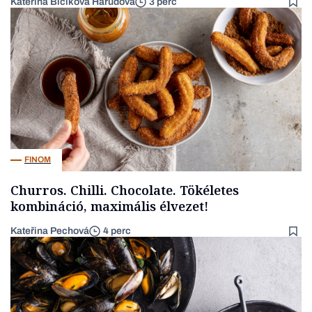
Kateřina Bičíková Harudová
3 perc
FINOM
Churros. Chilli. Chocolate. Tökéletes
kombináció, maximális élvezet!
Kateřina Pechová
4 perc