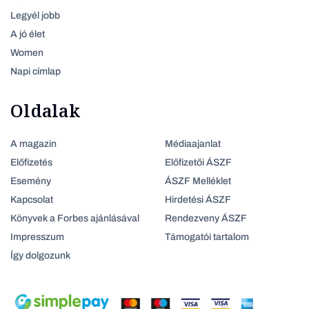
Legyél jobb
A jó élet
Women
Napi címlap
Oldalak
A magazin
Médiaajanlat
Előfizetés
Előfizetői ÁSZF
Esemény
ÁSZF Melléklet
Kapcsolat
Hirdetési ÁSZF
Könyvek a Forbes ajánlásával
Rendezveny ÁSZF
Impresszum
Támogatói tartalom
Így dolgozunk