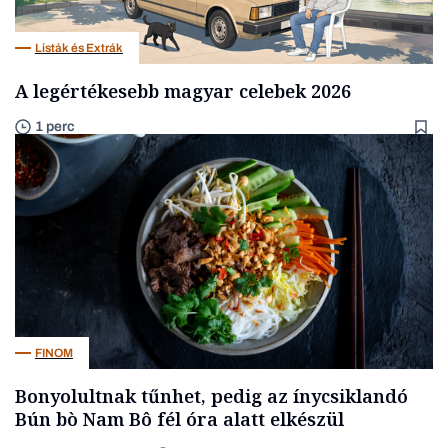
Listák és Extrák
A legértékesebb magyar celebek 2026
1 perc
FINOM
Bonyolultnak tűnhet, pedig az ínycsiklandó
Bún bò Nam Bô fél óra alatt elkészül