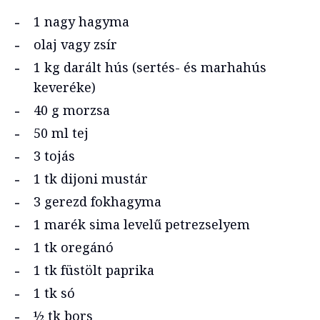
1 nagy hagyma
olaj vagy zsír
1 kg darált hús (sertés- és marhahús
keveréke)
40 g morzsa
50 ml tej
3 tojás
1 tk dijoni mustár
3 gerezd fokhagyma
1 marék sima levelű petrezselyem
1 tk oregánó
1 tk füstölt paprika
1 tk só
½ tk bors