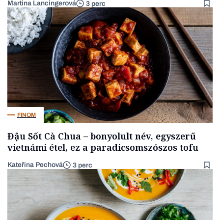
Martina Lancingerová
3 perc
FINOM
Đậu Sốt Cà Chua – bonyolult név, egyszerű
vietnámi étel, ez a paradicsomszószos tofu
Kateřina Pechová
3 perc