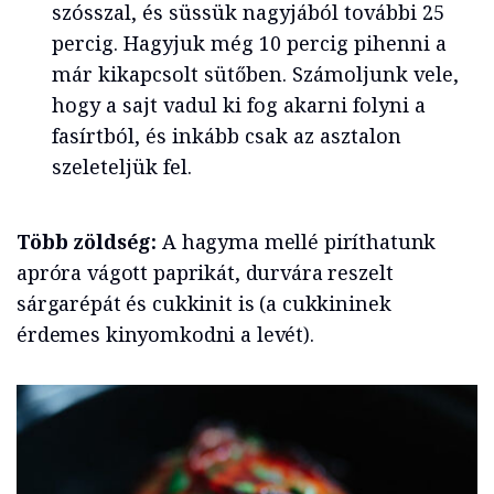
szósszal, és süssük nagyjából további 25
percig. Hagyjuk még 10 percig pihenni a
már kikapcsolt sütőben. Számoljunk vele,
hogy a sajt vadul ki fog akarni folyni a
fasírtból, és inkább csak az asztalon
szeleteljük fel.
Több zöldség:
A hagyma mellé piríthatunk
apróra vágott paprikát, durvára reszelt
sárgarépát és cukkinit is (a cukkininek
érdemes kinyomkodni a levét).