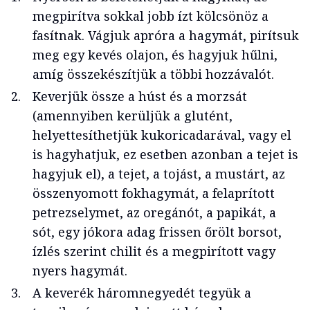
megpirítva sokkal jobb ízt kölcsönöz a
fasítnak. Vágjuk apróra a hagymát, pirítsuk
meg egy kevés olajon, és hagyjuk hűlni,
amíg összekészítjük a többi hozzávalót.
Keverjük össze a húst és a morzsát
(amennyiben kerüljük a glutént,
helyettesíthetjük kukoricadarával, vagy el
is hagyhatjuk, ez esetben azonban a tejet is
hagyjuk el), a tejet, a tojást, a mustárt, az
összenyomott fokhagymát, a felaprított
petrezselymet, az oregánót, a papikát, a
sót, egy jókora adag frissen őrölt borsot,
ízlés szerint chilit és a megpirított vagy
nyers hagymát.
A keverék háromnegyedét tegyük a