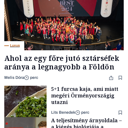
Luxus
Ahol az egy főre jutó sztárséfek
aránya a legnagyobb a Földön
Melis Dóra
perc
5+1 furcsa kaja, ami miatt
megéri Örményországig
utazni
Lits Benedek
perc
A teljesítmény árnyoldala –
a kiégés biológiája a