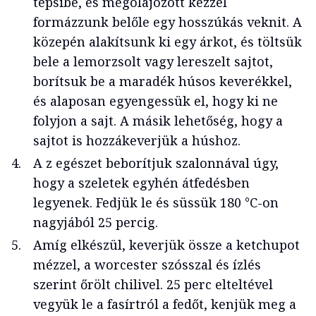
tepsibe, és megolajozott kézzel
formázzunk belőle egy hosszúkás veknit. A
közepén alakítsunk ki egy árkot, és töltsük
bele a lemorzsolt vagy lereszelt sajtot,
borítsuk be a maradék húsos keverékkel,
és alaposan egyengessük el, hogy ki ne
folyjon a sajt. A másik lehetőség, hogy a
sajtot is hozzákeverjük a húshoz.
A z egészet beborítjuk szalonnával úgy,
hogy a szeletek egyhén átfedésben
legyenek. Fedjük le és süssük 180 °C-on
nagyjából 25 percig.
Amíg elkészül, keverjük össze a ketchupot
mézzel, a worcester szósszal és ízlés
szerint őrölt chilivel. 25 perc elteltével
vegyük le a fasírtról a fedőt, kenjük meg a