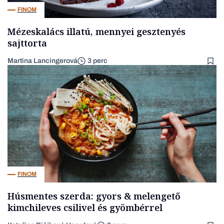
FINOM
Mézeskalács illatú, mennyei gesztenyés
sajttorta
Martina Lancingerová
3 perc
FINOM
Húsmentes szerda: gyors & melengető
kimchileves csilivel és gyömbérrel