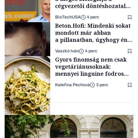
cégvezetői döntéshozatal
mögött
BioTechUSA
4 perc
FINOM
Beton.Hofi: Mindenki sokat
mondott már abban
a pillanatban, úgyhogy én
a legsarkosabb
Vaszkó Iván
4 perc
gondolataimat akartam
Content Lab HUB
Gyors finomság nem csak
kimondani
vegetáriánusoknak:
mennyei linguine fodros
kellel, kelbimbóval és
Kateřina Pechová
3 perc
magvakkal
Forbes-sztori
FINOM