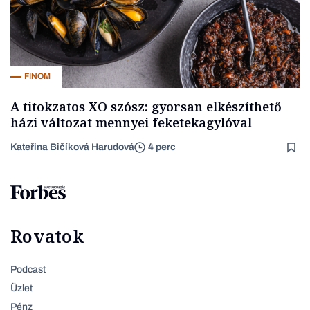
FINOM
A titokzatos XO szósz: gyorsan elkészíthető
házi változat mennyei feketekagylóval
Kateřina Bičíková Harudová
4 perc
Rovatok
Podcast
Üzlet
Pénz