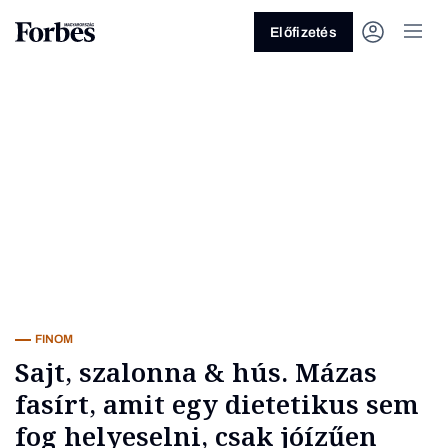
Előfizetés
Vagy fedezze fel a következő
témákat
Üzlet
Pénz
Zöld
Legyél jobb!
FINOM
Sajt, szalonna & hús. Mázas
fasírt, amit egy dietetikus sem
fog helyeselni, csak jóízűen