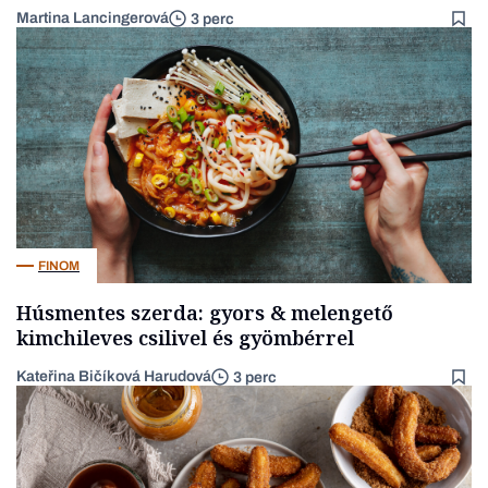
Martina Lancingerová
3 perc
FINOM
Húsmentes szerda: gyors & melengető
kimchileves csilivel és gyömbérrel
Kateřina Bičíková Harudová
3 perc