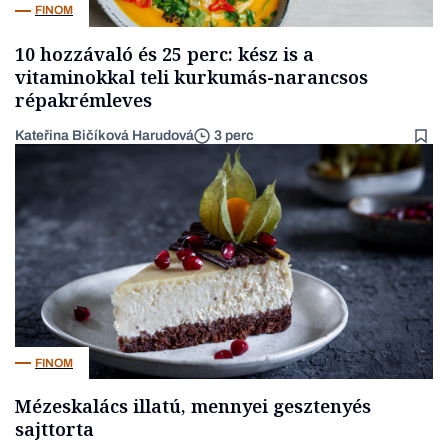
FINOM
10 hozzávaló és 25 perc: kész is a
vitaminokkal teli kurkumás-narancsos
répakrémleves
Kateřina Bičíková Harudová
3 perc
FINOM
Mézeskalács illatú, mennyei gesztenyés
sajttorta