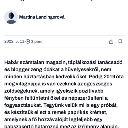
Martina Lancingerová
2022. 5. 11.
3 perc
Habár számtalan magazin, táplálkozási tanácsadó
és blogger zeng ódákat a hüvelyesekről, nem
minden háztartásban kedvelik őket. Pedig 2019 óta
még világnapja is van ezeknek az egészséges
zöldségeknek, amely igyekszik pozitívabb
fényben feltüntetni őket és népszerűsíteni a
fogyasztásukat. Tegyünk velük mi is egy próbát,
és készítsük el ezt a remek paprikás krémet,
amelynek a fő hozzávalóját legfeljebb egy
babszakértő határozná meg az ízélmény alapján.