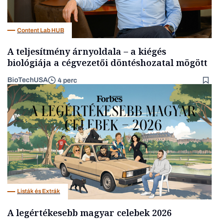
Content Lab HUB
A teljesítmény árnyoldala – a kiégés
biológiája a cégvezetői döntéshozatal mögött
BioTechUSA
4 perc
Listák és Extrák
A legértékesebb magyar celebek 2026