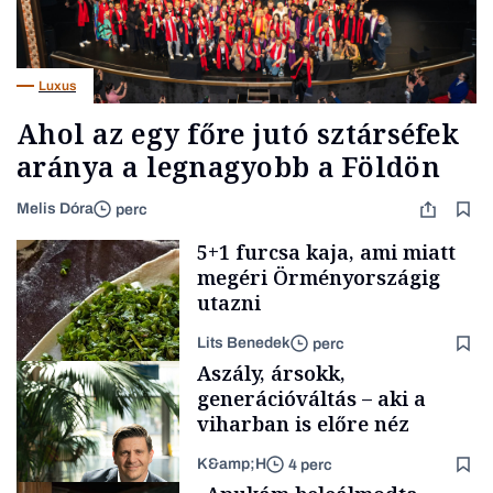
Luxus
Ahol az egy főre jutó sztárséfek
aránya a legnagyobb a Földön
Melis Dóra
perc
5+1 furcsa kaja, ami miatt
megéri Örményországig
utazni
Lits Benedek
perc
Aszály, ársokk,
generációváltás – aki a
viharban is előre néz
K&amp;H
4 perc
FINOM