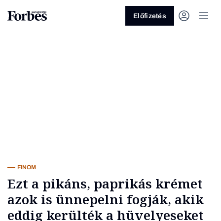
Előfizetés
Vagy fedezze fel a következő
témákat
Üzlet
Pénz
Zöld
Legyél jobb!
FINOM
Ezt a pikáns, paprikás krémet
azok is ünnepelni fogják, akik
eddig kerülték a hüvelyeseket