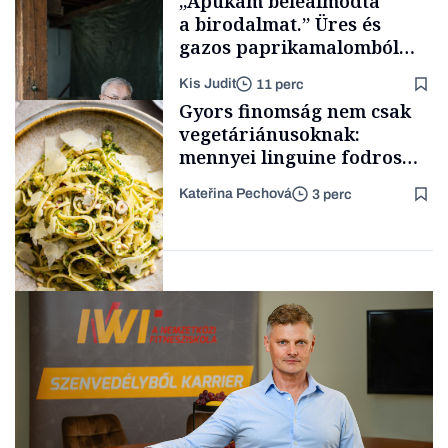
„Apukám beleálmodta
a birodalmat.” Üres és
gazos paprikamalomból
lett az igazi családi
Kis Judit
11 perc
fűszersztori
TÁMOGATÓI
Gyors finomság nem csak
TARTALOM
vegetáriánusoknak:
mennyei linguine fodros
kellel, kelbimbóval és
Kateřina Pechová
3 perc
magvakkal
Családi
vállalkozások
FINOM