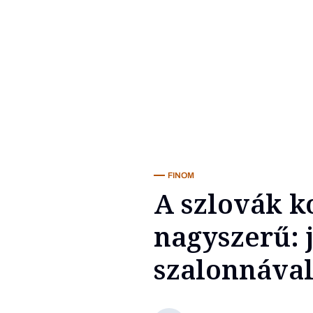
FINOM
A szlovák 
nagyszerű: 
szalonnáva