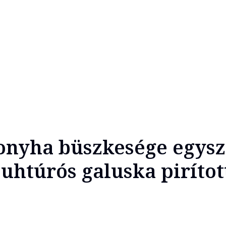
konyha büszkesége egys
juhtúrós galuska pirítot
l