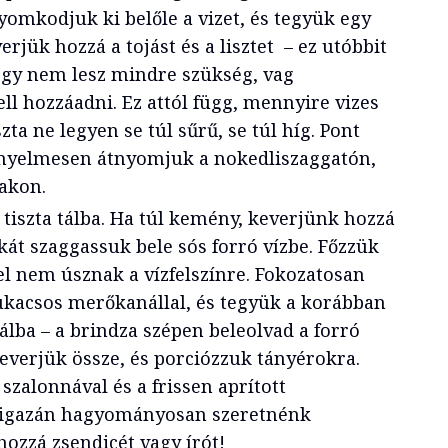
yomkodjuk ki belőle a vizet, és tegyük egy
rjük hozzá a tojást és a lisztet – ez utóbbit
ogy nem lesz mindre szükség, vag
ell hozzáadni. Ez attól függ, mennyire vizes
ta ne legyen se túl sűrű, se túl híg. Pont
ényelmesen átnyomjuk a nokedliszaggatón,
kakon.
tiszta tálba. Ha túl kemény, keverjünk hozzá
skát szaggassuk bele sós forró vízbe. Főzzük
el nem úsznak a vízfelszínre. Fokozatosan
ukacsos merőkanállal, és tegyük a korábban
tálba – a brindza szépen beleolvad a forró
everjük össze, és porciózzuk tányérokra.
 szalonnával és a frissen aprított
 igazán hagyományosan szeretnénk
hozzá zsendicét vagy írót!