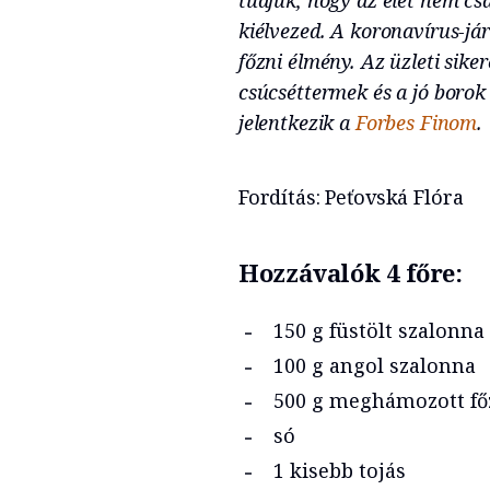
kiélvezed. A koronavírus-já
főzni élmény. Az üzleti sike
csúcséttermek és a jó borok
jelentkezik a
Forbes Finom
.
Fordítás: Peťovská Flóra
Hozzávalók 4 főre:
150 g füstölt szalonna
100 g angol szalonna
500 g meghámozott fő
só
1 kisebb tojás