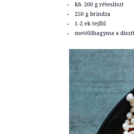
kb. 200 g rétesliszt
250 g brindza
1-2 ek tejföl
metélőhagyma a díszí