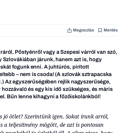
Megosztás
Mentés
ráról, Pőstyénről vagy a Szepesi várról van szó,
gy Szlovákiában járunk, hanem azt is, hogy
át fogunk enni. A juhtúrós, pirított
veltebb – nem is csoda! (A szlovák sztrapacska
.) Az egyszerűségében rejlik nagyszerűsége,
 hozzávaló és egy kis idő szükséges, és máris
tel. Bűn lenne kihagyni a főzőiskolánkból!
s jó ötlet? Szerintünk igen. Sokat írunk arról,
 a teljesítmény mögött, de azt is pontosan
k munkából és üzletből áll. A siker része, hogy