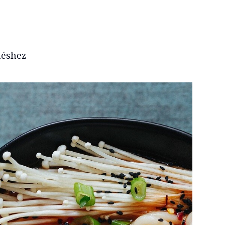
téshez