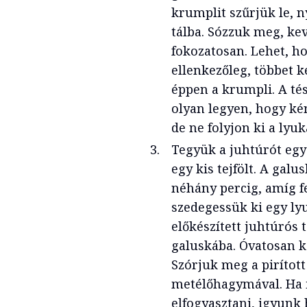
krumplit szűrjük le, n
tálba. Sózzuk meg, keve
fokozatosan. Lehet, h
ellenkezőleg, többet k
éppen a krumpli. A tész
olyan legyen, hogy k
de ne folyjon ki a lyu
Tegyük a juhtúrót egy 
egy kis tejfölt. A galu
néhány percig, amíg f
szedegessük ki egy ly
előkészített juhtúrós 
galuskába. Óvatosan k
Szórjuk meg a pirított
metélőhagymával. Ha
elfogyasztani, igyunk 