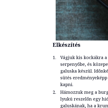
Elkészítés
Vágjuk kis kockákra a 
serpenyőbe, és közepe
galuska készül. Időnk
sütés eredményeképp 
kapni.
Hámozzuk meg a burgo
lyukú reszelőn egy hid
galuskának, ha a krum