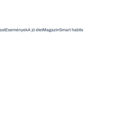
ast
Események
A jó élet
Magazin
Smart habits
Vagy fedezze fel a következő témákat
Üzlet
Pénz
Zöld
Legyél jobb!