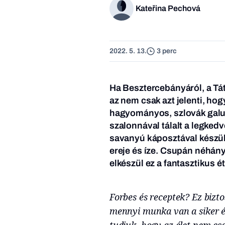
Kateřina Pechová
2022. 5. 13.
3 perc
Ha Besztercebányáról, a Tát
az nem csak azt jelenti, ho
hagyományos, szlovák galusk
szalonnával tálalt a legked
savanyú káposztával készül
ereje és íze. Csupán néhány
elkészül ez a fantasztikus é
Forbes és receptek? Ez bizto
mennyi munka van a siker és
tudjuk, hogy az élet nem csa