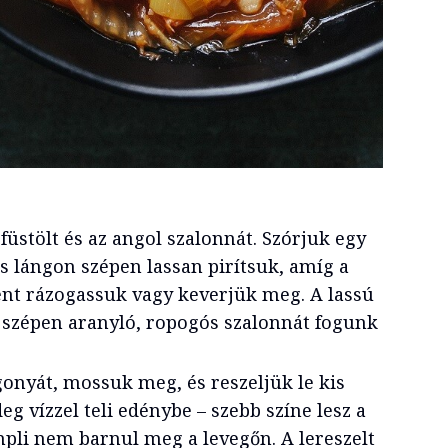
füstölt és az angol szalonnát. Szórjuk egy
s lángon szépen lassan pirítsuk, amíg a
ént rázogassuk vagy keverjük meg. A lassú
szépen aranyló, ropogós szalonnát fogunk
nyát, mossuk meg, és reszeljük le kis
eg vízzel teli edénybe – szebb színe lesz a
pli nem barnul meg a levegőn. A lereszelt