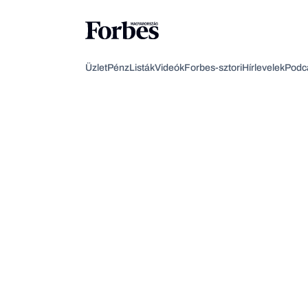
Üzlet
Pénz
Listák
Videók
Forbes-sztori
Hírlevelek
Podc