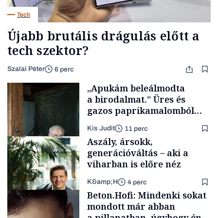
Tech
Újabb brutális drágulás előtt a
tech szektor?
Szalai Péter
6 perc
„Apukám beleálmodta
a birodalmat.” Üres és
gazos paprikamalomból
lett az igazi családi
Kis Judit
11 perc
fűszersztori
Aszály, ársokk,
generációváltás – aki a
viharban is előre néz
K&amp;H
4 perc
Családi
Beton.Hofi: Mindenki sokat
vállalkozások
mondott már abban
a pillanatban, úgyhogy én