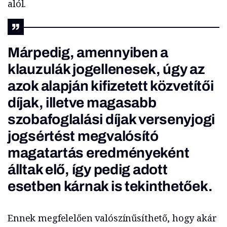
alól.
Márpedig, amennyiben a
klauzulák jogellenesek, úgy az
azok alapján kifizetett közvetítői
díjak, illetve magasabb
szobafoglalási díjak versenyjogi
jogsértést megvalósító
magatartás eredményeként
álltak elő, így pedig adott
esetben kárnak is tekinthetőek.
Ennek megfelelően valószínűsíthető, hogy akár