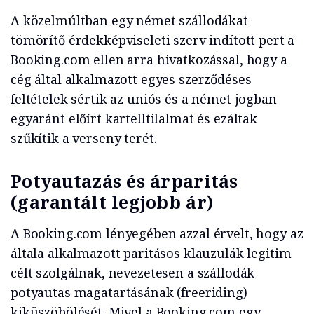
A közelmúltban egy német szállodákat
tömörítő érdekképviseleti szerv indított pert a
Booking.com ellen arra hivatkozással, hogy a
cég által alkalmazott egyes szerződéses
feltételek sértik az uniós és a német jogban
egyaránt előírt kartelltilalmat és ezáltak
szűkítik a verseny terét.
Potyautazás és árparitás
(garantált legjobb ár)
A Booking.com lényegében azzal érvelt, hogy az
általa alkalmazott paritásos klauzulák legitim
célt szolgálnak, nevezetesen a szállodák
potyautas magatartásának (freeriding)
kiküszöbölését. Mivel a Booking.com egy