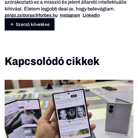
szórakoztató ez a misszió és jelent állandó intellektuális
kihívást. Életem legjobb deal-je, hogy belevágtam.
gergo.zsiboras@forbes.hu
Instagram
Linkedin
Szerző követése
Kapcsolódó cikkek