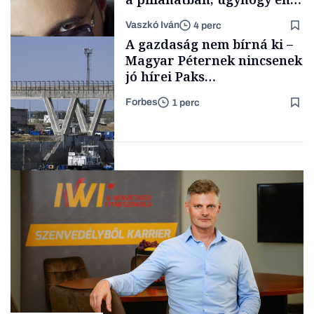
a legsarkosabb
Vaszkó Iván
4 perc
gondolataimat akartam
TÁMOGATÓI
A gazdaság nem bírná ki –
TARTALOM
kimondani
Magyar Péternek nincsenek
jó hírei Paks
újraindításáról
Forbes
1 perc
Forbes-sztori
Energia