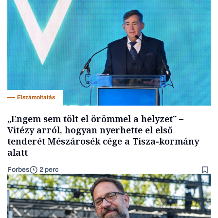
Elszámoltatás
„Engem sem tölt el örömmel a helyzet” –
Vitézy arról, hogyan nyerhette el első
tenderét Mészárosék cége a Tisza-kormány
alatt
Forbes
2 perc