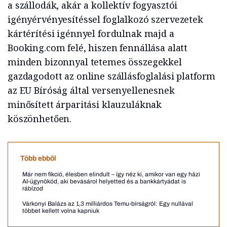
a szállodák, akár a kollektív fogyasztói
igényérvényesítéssel foglalkozó szervezetek
kártérítési igénnyel fordulnak majd a
Booking.com felé, hiszen fennállása alatt
minden bizonnyal tetemes összegekkel
gazdagodott az online szállásfoglalási platform
az EU Bíróság által versenyellenesnek
minősített árparitási klauzuláknak
köszönhetően.
Több ebből
Már nem fikció, élesben elindult – így néz ki, amikor van egy házi
AI-ügynököd, aki bevásárol helyetted és a bankkártyádat is
rábízod
Várkonyi Balázs az 1,3 milliárdos Temu-bírságról: Egy nullával
többet kellett volna kapniuk