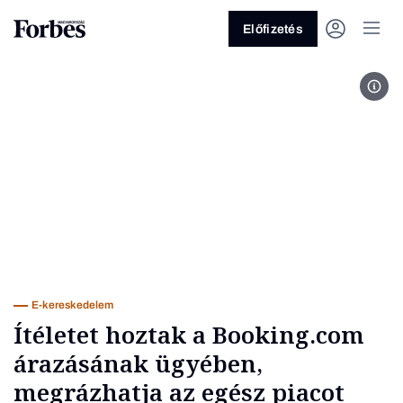
Előfizetés
boo
Vagy fedezze fel a következő
témákat
Üzlet
Pénz
Zöld
Legyél jobb!
E-kereskedelem
Ítéletet hoztak a Booking.com
árazásának ügyében,
megrázhatja az egész piacot