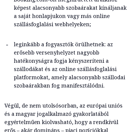
képest alacsonyabb szobaárakat kínáljanak
a saját honlapjukon vagy más online
szállásfoglalási webhelyeken;
leginkább a fogyasztók örülhetnek: az
erősebb versenyhelyzet nagyobb
hatékonyságra fogja kényszeríteni a
szállodákat és az online szállásfoglalási
platformokat, amely alacsonyabb szállodai
szobaárakban fog manifesztálódni.
Végül, de nem utolsósorban, az európai uniós
és a magyar jogalkalmazó gyakorlatából
egyértelműen kiolvasható, hogy a rendkívül
erős – akár domináns – piaci pozíciókkal