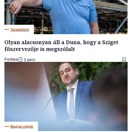
Társadalom
Olyan alacsonyan áll a Duna, hogy a Sziget
főszervezője is megszólalt
Forbes
2 perc
Magyar cégek