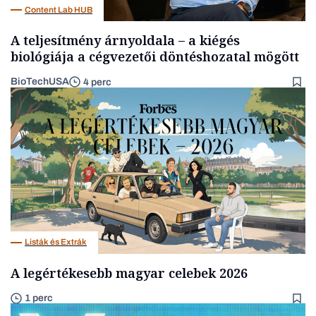
Content Lab HUB
A teljesítmény árnyoldala – a kiégés
biológiája a cégvezetői döntéshozatal mögött
BioTechUSA
4 perc
Listák és Extrák
A legértékesebb magyar celebek 2026
1 perc