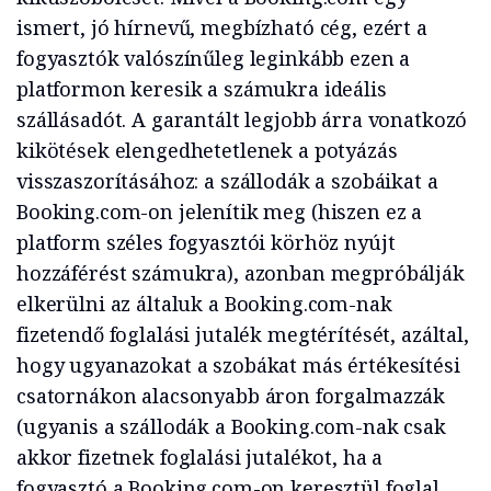
ismert, jó hírnevű, megbízható cég, ezért a
fogyasztók valószínűleg leginkább ezen a
platformon keresik a számukra ideális
szállásadót. A garantált legjobb árra vonatkozó
kikötések elengedhetetlenek a potyázás
visszaszorításához: a szállodák a szobáikat a
Booking.com-on jelenítik meg (hiszen ez a
platform széles fogyasztói körhöz nyújt
hozzáférést számukra), azonban megpróbálják
elkerülni az általuk a Booking.com-nak
fizetendő foglalási jutalék megtérítését, azáltal,
hogy ugyanazokat a szobákat más értékesítési
csatornákon alacsonyabb áron forgalmazzák
(ugyanis a szállodák a Booking.com-nak csak
akkor fizetnek foglalási jutalékot, ha a
fogyasztó a Booking.com-on keresztül foglal