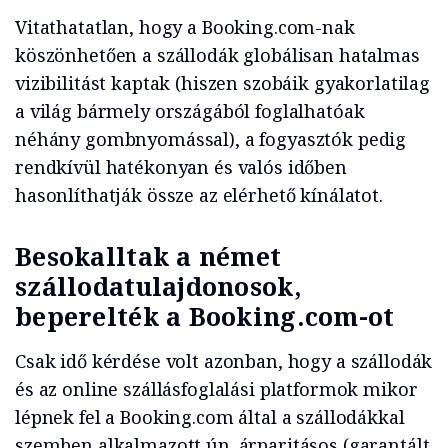
Vitathatatlan, hogy a Booking.com-nak
köszönhetően a szállodák globálisan hatalmas
vizibilitást kaptak (hiszen szobáik gyakorlatilag
a világ bármely országából foglalhatóak
néhány gombnyomással), a fogyasztók pedig
rendkívül hatékonyan és valós időben
hasonlíthatják össze az elérhető kínálatot.
Besokalltak a német
szállodatulajdonosok,
beperelték a Booking.com-ot
Csak idő kérdése volt azonban, hogy a szállodák
és az online szállásfoglalási platformok mikor
lépnek fel a Booking.com által a szállodákkal
szemben alkalmazott ún. árparitásos (garantált