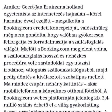
Amikor Geert-Jan Bruinsma holland
egyetemista az internetezés hajnalán – közel
harminc évvel ezelőtt – megalkotta a
Booking.com eredeti koncepcióját, valószínűleg
még nem gondolta, hogy valóban gyökeresen
felforgatja és forradalmasítja a szállásfoglalás
világát. Mielőtt a Booking.com megjelent volna,
a szállodafoglalás hosszú és nehézkes
procedúra volt: zarándoklat egy utazási
irodához, válogatás szállodakatalógusból, majd
pedig döntés a kiválasztott szobatípus mellett.
Ma mindez csupán néhány kattintás – akár
mobiltelefonon a kényelmes otthoni fotelból. A
Booking.com webes platformján jelenleg kb. 3,4
millió szállás érhető el a világ gyakorlatilag
összes országában mintegy negyven nyelven. A