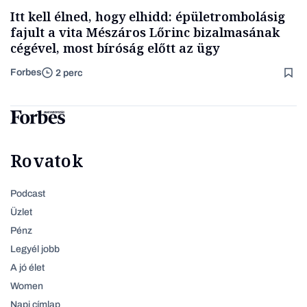
Itt kell élned, hogy elhidd: épületrombolásig
fajult a vita Mészáros Lőrinc bizalmasának
cégével, most bíróság előtt az ügy
Forbes
2 perc
Rovatok
Podcast
Üzlet
Pénz
Legyél jobb
A jó élet
Women
Napi címlap