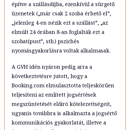
építve a szállásdíjba, ezenkívül a sürgető
üzenetek („már csak 2 szoba érhető el”,
„jelenleg 4-en nézik ezt a szállást”, „az
elmúlt 24 órában 8-an foglalták ezt a
szobatípust”, stb.) pszichés
nyomásgyakorlásra voltak alkalmasak.
A GVH idén nyáron pedig arra a
következtetésre jutott, hogy a
Booking.com elmulasztotta teljeskörűen
teljesíteni az említett jogsértések
megszüntetését előíró kötelezettségeit,
ugyanis továbbra is alkalmazta a jogsértő
kommunikációs gyakorlatát, illetve a