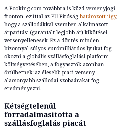
A Booking.com továbbra is küzd versenyjogi
fronton: ezúttal az EU Bíróság
határozott úgy
,
hogy a szállodákkal szemben alkalmazott
árparitási (garantált legjobb ár) kikötései
versenyellenesek. Ez a döntés minden
bizonnyal súlyos eurómilliárdos lyukat fog
okozni a globális szállásfoglalási platform
költségvetésében, a fogyasztók azonban
örülhetnek: az élesebb piaci verseny
alacsonyabb szállodai szobaárakat fog
eredményezni.
Kétségtelenül
forradalmasította a
szállásfoglalás piacát