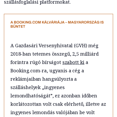
szállásfoglalási platformokat.
A BOOKING.COM KÁLVÁRIÁJA – MAGYARORSZÁG IS
BÜNTET
A Gazdasári Versenyhivatal (GVH) még
2018-ban tetemes összegű, 2,5 milliárd
forintra rúgó bírságot
szabott ki
a
Booking.com-ra, ugyanis a cég a
reklámjaiban hangsúlyozta a
szálláshelyek „ingyenes
lemondhatóságát”, ez azonban időben
korlátozottan volt csak elérhető, illetve az
ingyenes lemondás valójában be volt