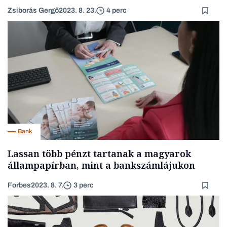
Zsiborás Gergő
2023. 8. 23.
4 perc
Bank
Lassan több pénzt tartanak a magyarok
állampapírban, mint a bankszámlájukon
Forbes
2023. 8. 7.
3 perc