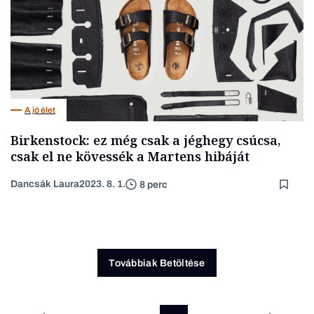
A jó élet
Birkenstock: ez még csak a jéghegy csúcsa,
csak el ne kövessék a Martens hibáját
Dancsák Laura
2023. 8. 1.
8 perc
Továbbiak Betöltése