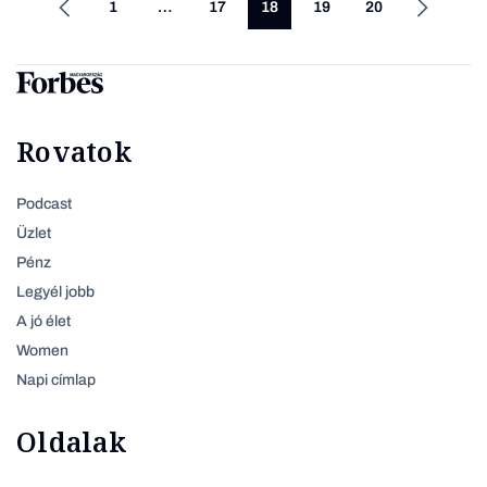
1
…
17
18
19
20
Rovatok
Podcast
Üzlet
Pénz
Legyél jobb
A jó élet
Women
Napi címlap
Oldalak