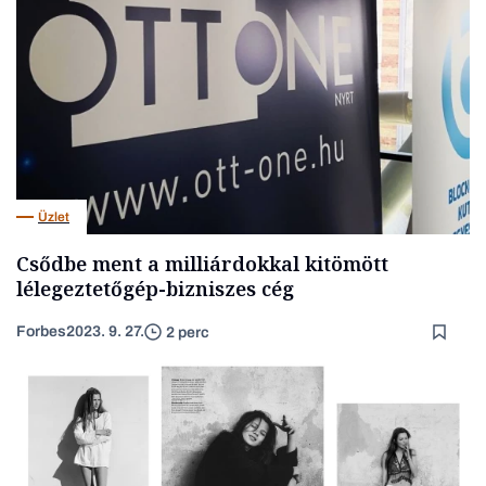
Üzlet
Csődbe ment a milliárdokkal kitömött
lélegeztetőgép-bizniszes cég
Forbes
2023. 9. 27.
2 perc