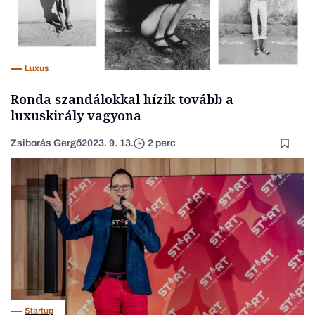
Luxus
Ronda szandálokkal hízik tovább a
luxuskirály vagyona
Zsiborás Gergő
2023. 9. 13.
2 perc
Startup