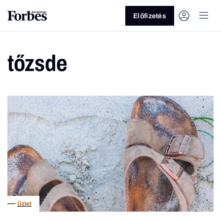
Előfizetés
tőzsde
Vagy fedezze fel a következő
témákat
Üzlet
Pénz
Zöld
Legyél jobb!
Üzlet