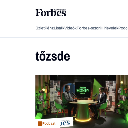
Üzlet
Pénz
Listák
Videók
Forbes-sztori
Hírlevelek
Podc
tőzsde
Podcast