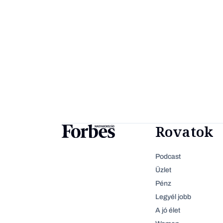
Rovatok
Podcast
Üzlet
Pénz
Legyél jobb
A jó élet