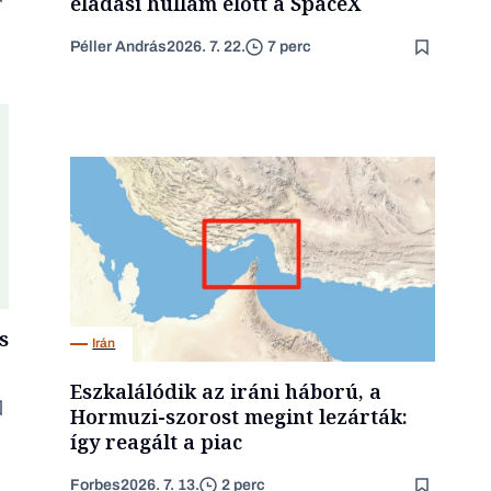
eladási hullám előtt a SpaceX
Péller András
2026. 7. 22.
7 perc
s
Irán
Eszkalálódik az iráni háború, a
Hormuzi-szorost megint lezárták:
így reagált a piac
Forbes
2026. 7. 13.
2 perc