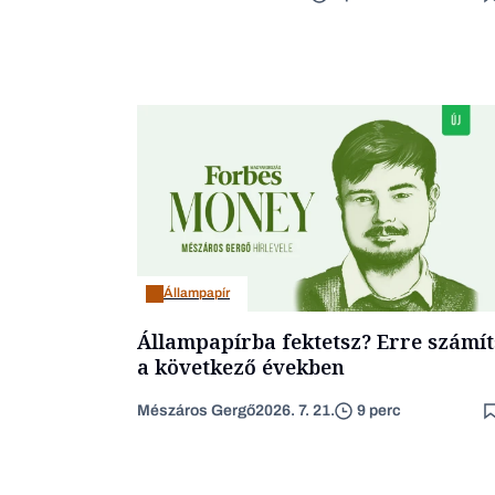
Állampapír
Állampapírba fektetsz? Erre számít
a következő években
Mészáros Gergő
2026. 7. 21.
9 perc