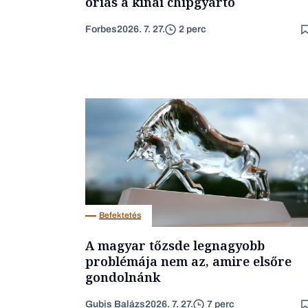
óriás a kínai chipgyártó
Forbes
2026. 7. 27.
2 perc
Befektetés
A magyar tőzsde legnagyobb
problémája nem az, amire elsőre
gondolnánk
Gubis Balázs
2026. 7. 27.
7 perc