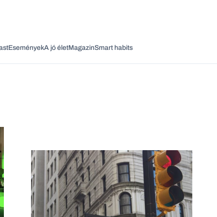
ast
Események
A jó élet
Magazin
Smart habits
Vagy fedezze fel a következő témákat
Üzlet
Pénz
Zöld
Legyél jobb!