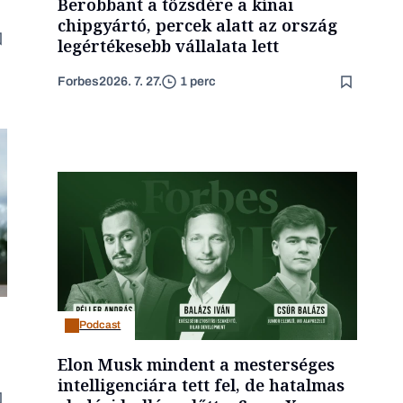
Berobbant a tőzsdére a kínai
chipgyártó, percek alatt az ország
legértékesebb vállalata lett
Forbes
2026. 7. 27.
1 perc
Podcast
Elon Musk mindent a mesterséges
intelligenciára tett fel, de hatalmas