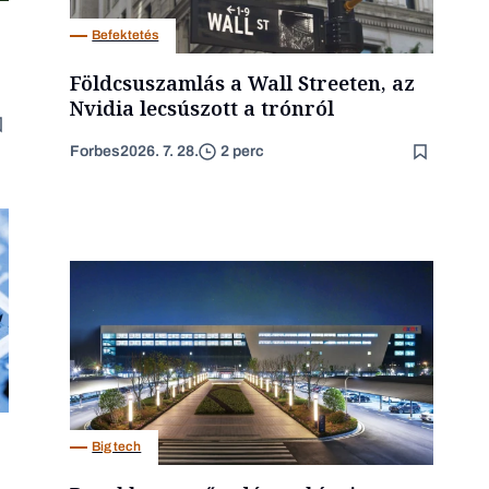
Befektetés
Földcsuszamlás a Wall Streeten, az
Nvidia lecsúszott a trónról
Forbes
2026. 7. 28.
2 perc
Big tech