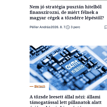
Nem jó stratégia pusztán hitelből
finanszírozni, de miért félnek a
magyar cégek a tőzsdére lépéstől?
Péller András
2026. 8. 7.
3 perc
Big tech
A tőzsde leesett állal nézi: állami
támogatással lett pillanatok alatt