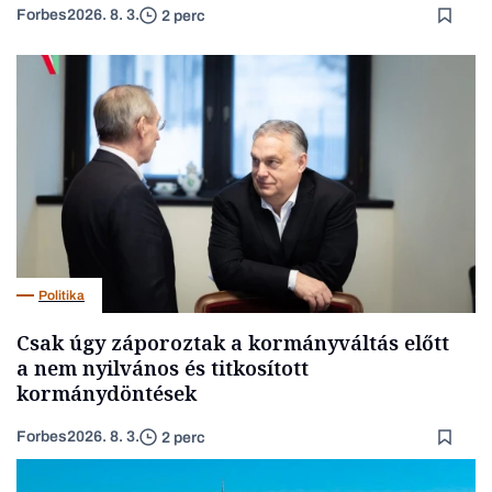
Forbes
2026. 8. 3.
2 perc
Politika
Csak úgy záporoztak a kormányváltás előtt
a nem nyilvános és titkosított
kormánydöntések
Forbes
2026. 8. 3.
2 perc