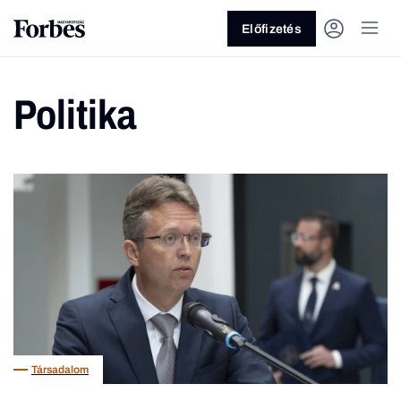
Előfizetés
Politika
Vagy fedezze fel a következő
témákat
Üzlet
Pénz
Zöld
Legyél jobb!
Társadalom