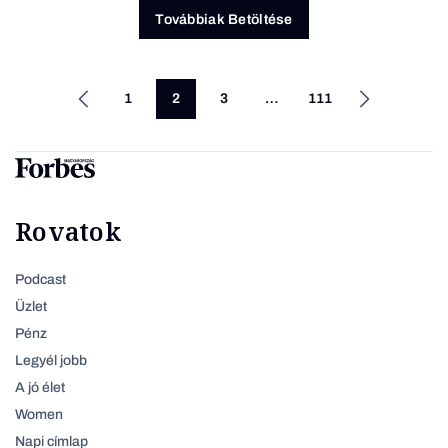
Továbbiak Betöltése
1
2
3
…
111
Rovatok
Podcast
Üzlet
Pénz
Legyél jobb
A jó élet
Women
Napi címlap