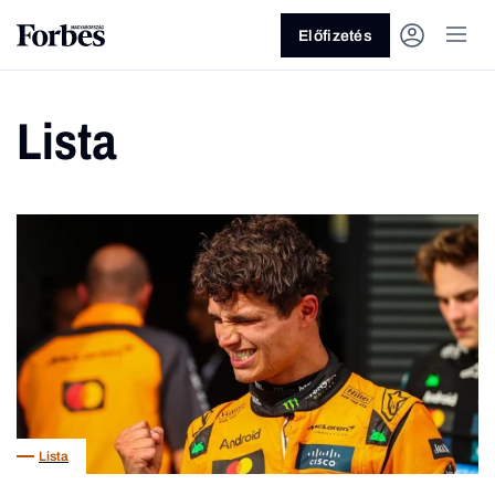
Előfizetés
Lista
Vagy fedezze fel a következő
témákat
Üzlet
Pénz
Zöld
Legyél jobb!
Lista