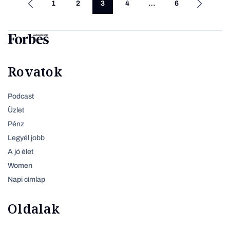
1
2
3
4
…
6
Rovatok
Podcast
Üzlet
Pénz
Legyél jobb
A jó élet
Women
Napi címlap
Oldalak