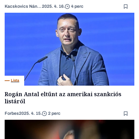
Kacskovics Nándor János
2025. 4. 16.
4 perc
Lista
Rogán Antal eltűnt az amerikai szankciós
listáról
Forbes
2025. 4. 15.
2 perc