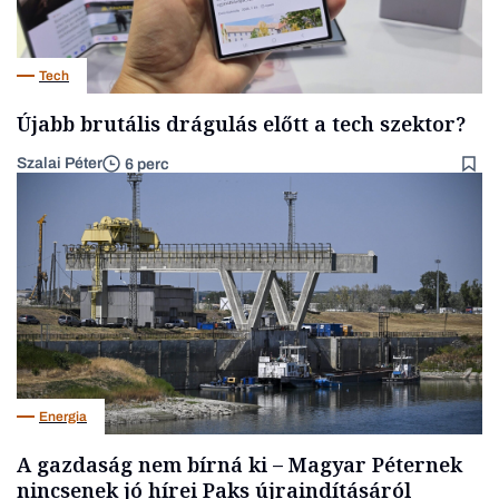
Tech
Újabb brutális drágulás előtt a tech szektor?
Szalai Péter
6 perc
Energia
A gazdaság nem bírná ki – Magyar Péternek
nincsenek jó hírei Paks újraindításáról