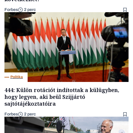
Forbes
2 perc
Politika
444: Külön rotációt indítottak a külügyben,
hogy legyen, aki beül Szijjártó
sajtótájékoztatóira
Forbes
2 perc