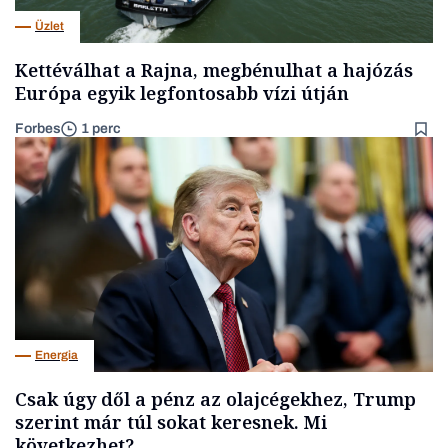
Üzlet
Kettéválhat a Rajna, megbénulhat a hajózás
Európa egyik legfontosabb vízi útján
Forbes
1 perc
Energia
Csak úgy dől a pénz az olajcégekhez, Trump
szerint már túl sokat keresnek. Mi
következhet?