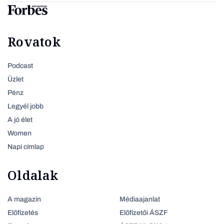
Rovatok
Podcast
Üzlet
Pénz
Legyél jobb
A jó élet
Women
Napi címlap
Oldalak
A magazin
Médiaajanlat
Előfizetés
Előfizetői ÁSZF