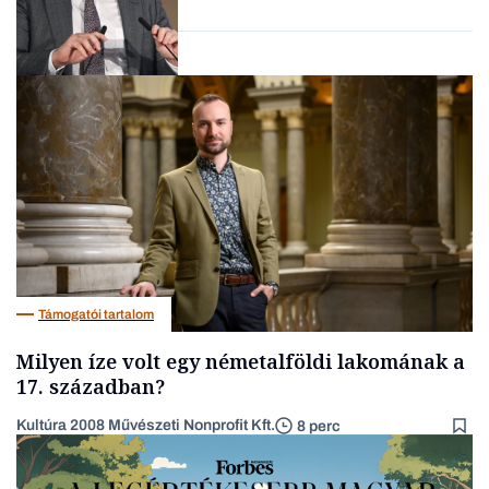
Magyar cégek
Támogatói tartalom
Milyen íze volt egy németalföldi lakomának a
17. században?
Kultúra 2008 Művészeti Nonprofit Kft.
8 perc