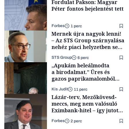
Fordulat Pakson: Magyar
Péter fontos bejelentést tett
Forbes
1 perc
Mernek újra nagyok lenni!
– Az STS Group szárnyalása
nehéz piaci helyzetben sem
lassult
STS Group
6 perc
Energia
„Apukám beleálmodta
a birodalmat.” Üres és
gazos paprikamalomból
lett az igazi családi
Kis Judit
11 perc
fűszersztori
Támogatói tartalom
Lázár-terv, Mezőkövesd-
meccs, meg nem valósuló
Eximbank-hitel – így jutott
el a bezárásig a 70 éves
Forbes
2 perc
téglagyár
Családi
vállalkozások