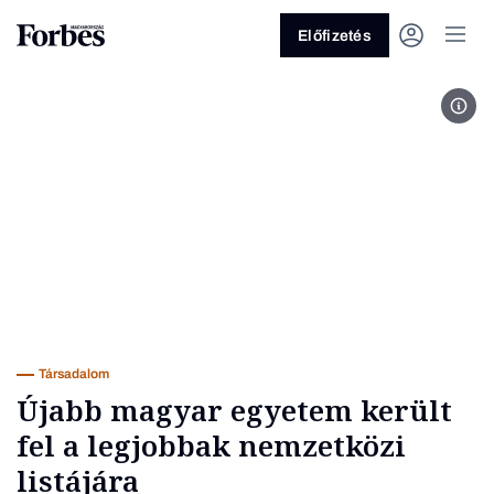
Előfizetés
Fot
Vagy fedezze fel a következő
témákat
Üzlet
Pénz
Zöld
Legyél jobb!
Társadalom
Újabb magyar egyetem került
fel a legjobbak nemzetközi
listájára