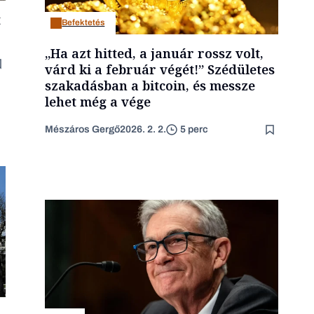
t
Befektetés
„Ha azt hitted, a január rossz volt,
várd ki a február végét!” Szédületes
szakadásban a bitcoin, és messze
lehet még a vége
Mészáros Gergő
2026. 2. 2.
5 perc