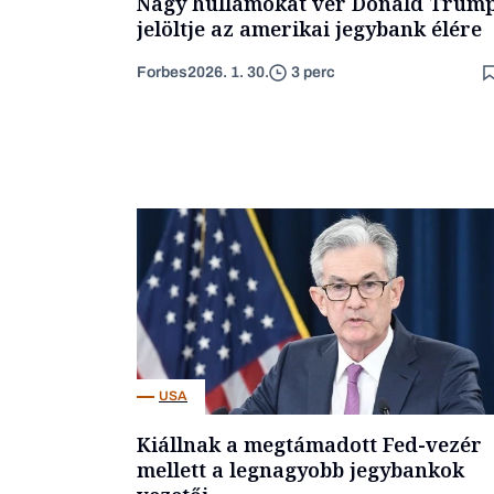
Nagy hullámokat ver Donald Trum
jelöltje az amerikai jegybank élére
Forbes
2026. 1. 30.
3 perc
USA
Kiállnak a megtámadott Fed-vezér
mellett a legnagyobb jegybankok