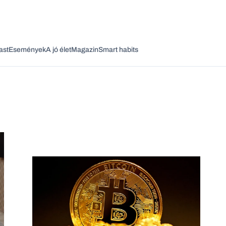
ast
Események
A jó élet
Magazin
Smart habits
Vagy fedezze fel a következő témákat
Üzlet
Pénz
Zöld
Legyél jobb!