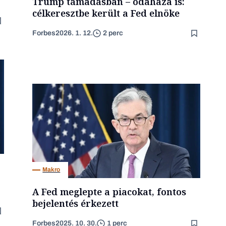
Trump támadásban – odahaza is:
célkeresztbe került a Fed elnöke
Forbes
2026. 1. 12.
2 perc
Makro
A Fed meglepte a piacokat, fontos
bejelentés érkezett
Forbes
2025. 10. 30.
1 perc