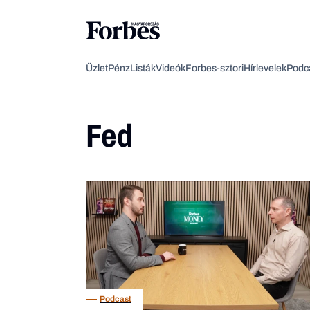
Üzlet
Pénz
Listák
Videók
Forbes-sztori
Hírlevelek
Podc
Fed
Podcast