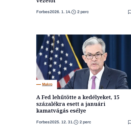
vezetői
Forbes
2026. 1. 14.
2 perc
Makro
A Fed lehűtötte a kedélyeket, 15
százalékra esett a januári
kamatvágás esélye
Forbes
2025. 12. 31.
2 perc