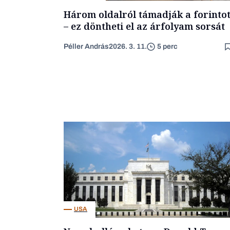
Három oldalról támadják a forinto
– ez döntheti el az árfolyam sorsát
Péller András
2026. 3. 11.
5 perc
USA