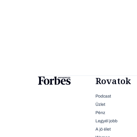
Rovatok
Podcast
Üzlet
Pénz
Legyél jobb
A jó élet