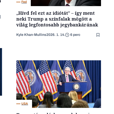
p
Fed
„Hívd fel ezt az idiótát” – így ment
neki Trump a színfalak mögött a
világ legfontosabb jegybankárának
Kyle Khan-Mullins
2026. 1. 14.
6 perc
USA