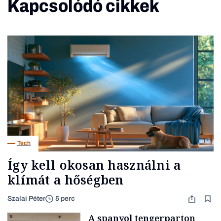
Kapcsolódó cikkek
Tech
Így kell okosan használni a
klímát a hőségben
Szalai Péter
5 perc
A spanyol tengerparton