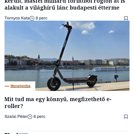
került, másfél milliárd forintból rögtön át is
alakult a világhírű lánc budapesti étterme
Tornyos Kata
8 perc
Menetpróba
Mit tud ma egy könnyű, megfizethető e-
roller?
Szalai Péter
6 perc