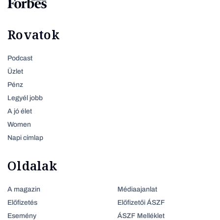
Rovatok
Podcast
Üzlet
Pénz
Legyél jobb
A jó élet
Women
Napi címlap
Oldalak
A magazin
Médiaajanlat
Előfizetés
Előfizetői ÁSZF
Esemény
ÁSZF Melléklet