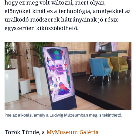
hogy ez meg volt változni, mert olyan
előnyöket kínál ez a technológia, amelyekkel az
uralkodó módszerek hátrányainak jó része
egyszerűen kiküszöbölhető.
íme az alkotás, amely a Ludwig Múzeumban meg is tekinthető.
Török Tünde, a
MyMuseum Galéria