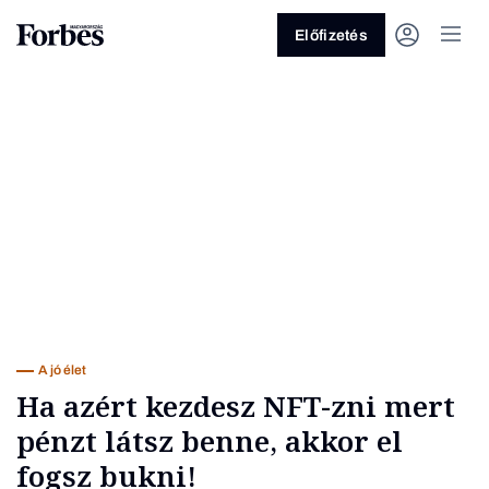
Előfizetés
Vagy fedezze fel a következő
témákat
Üzlet
Pénz
Zöld
Legyél jobb!
A jó élet
Ha azért kezdesz NFT-zni mert
pénzt látsz benne, akkor el
fogsz bukni!