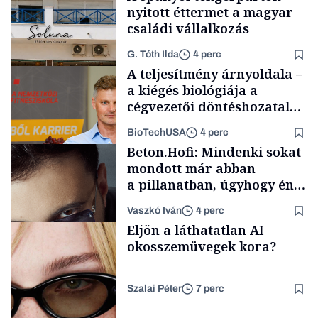
nyitott éttermet a magyar
családi vállalkozás
G. Tóth Ilda
4 perc
A teljesítmény árnyoldala –
a kiégés biológiája a
cégvezetői döntéshozatal
mögött
BioTechUSA
4 perc
Gasztró
Beton.Hofi: Mindenki sokat
mondott már abban
a pillanatban, úgyhogy én
a legsarkosabb
Vaszkó Iván
4 perc
gondolataimat akartam
Content Lab HUB
Eljön a láthatatlan AI
kimondani
okosszemüvegek kora?
Szalai Péter
7 perc
Forbes-sztori