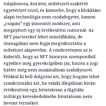
tulajdonosa, kurátor, művészeti szakértő
egyetértett ezzel, és kiemelte, hogy a blokklánc
alapú technológia nem csodafegyver, hanem
„csupán” egy innovatív módszer, ami
megnyitott egy új értékesítési csatornát. Az
NFT piactereket lehet misztifikálni, de
önmagában nem fogja megváltoztatni a
művészet alapvetően. A rendezvényen az is
kiderült, hogy az NFT bizonyos szempontból
egyelőre még gyerekcipőben jár, hiszen a jogi
háttér még nem maximálisan szabályozott.
Például ki kell dolgozni azt, hogy hogyan lehet
szankcionálni azt, ha valaki illegálisan kíván
értékesíteni egy, hivatalosan a digitális
műtárgy kereskedelmébe hivatalosan nem
bevont terméket.