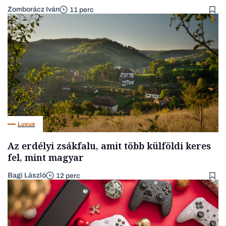
Zomborácz Iván
11 perc
Luxus
Az erdélyi zsákfalu, amit több külföldi keres
fel, mint magyar
Bagi László
12 perc