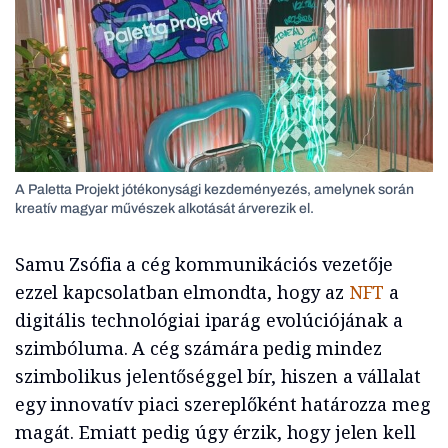
A Paletta Projekt jótékonysági kezdeményezés, amelynek során
kreatív magyar művészek alkotását árverezik el.
Samu Zsófia a cég kommunikációs vezetője
ezzel kapcsolatban elmondta, hogy az
NFT
a
digitális technológiai iparág evolúciójának a
szimbóluma. A cég számára pedig mindez
szimbolikus jelentőséggel bír, hiszen a vállalat
egy innovatív piaci szereplőként határozza meg
magát. Emiatt pedig úgy érzik, hogy jelen kell