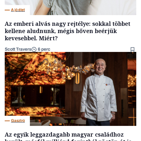
A jó élet
Az emberi alvás nagy rejtélye: sokkal többet
kellene aludnunk, mégis bőven beérjük
kevesebbel. Miért?
Scott Travers
6 perc
Gasztró
Az egyik leggazdagabb magyar családhoz