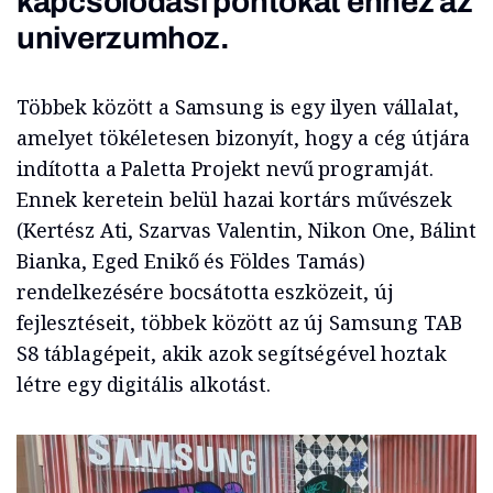
kapcsolódási pontokat ehhez az
univerzumhoz.
Többek között a Samsung is egy ilyen vállalat,
amelyet tökéletesen bizonyít, hogy a cég útjára
indította a Paletta Projekt nevű programját.
Ennek keretein belül hazai kortárs művészek
(Kertész Ati, Szarvas Valentin, Nikon One, Bálint
Bianka, Eged Enikő és Földes Tamás)
rendelkezésére bocsátotta eszközeit, új
fejlesztéseit, többek között az új Samsung TAB
S8 táblagépeit, akik azok segítségével hoztak
létre egy digitális alkotást.