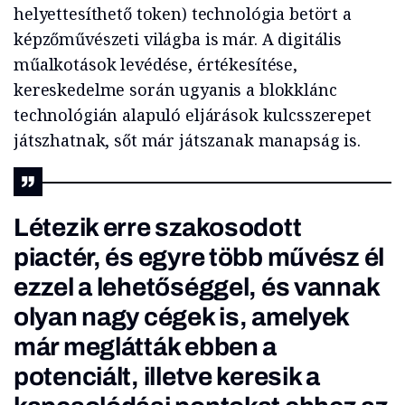
helyettesíthető token) technológia betört a
képzőművészeti világba is már. A digitális
műalkotások levédése, értékesítése,
kereskedelme során ugyanis a blokklánc
technológián alapuló eljárások kulcsszerepet
játszhatnak, sőt már játszanak manapság is.
Létezik erre szakosodott
piactér, és egyre több művész él
ezzel a lehetőséggel, és vannak
olyan nagy cégek is, amelyek
már meglátták ebben a
potenciált, illetve keresik a