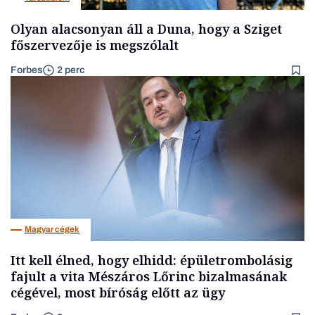
Olyan alacsonyan áll a Duna, hogy a Sziget
főszervezője is megszólalt
Forbes
2 perc
Magyar cégek
Itt kell élned, hogy elhidd: épületrombolásig
fajult a vita Mészáros Lőrinc bizalmasának
cégével, most bíróság előtt az ügy