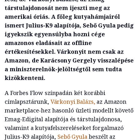
társtulajdonosát nem ijeszti meg az
amerikai óriás. A főleg kutyahámjairól
ismert Julius-K9 alapítója, Sebő Gyula pedig
igyekszik egyensúlyba hozni cége
amazonos eladásait az offline
értékesítésekkel. Várkonyit nem csak az
Amazon, de Karácsony Gergely visszalépése
a miniszterelnök-jelöltségtől sem tudta
kizökkenteni.
A Forbes Flow színpadán két korábbi
címlapsztárunk,
Várkonyi Balázs,
az Amazon
marketplace-hez hasonló üzleti modellt követő
Emag-Edigital alapítója és társtulajdonosa,
valamint a kutyafelszereléseket forgalmazó
Julius-K9 alapítója,
Sebő Gyula
beszélt az