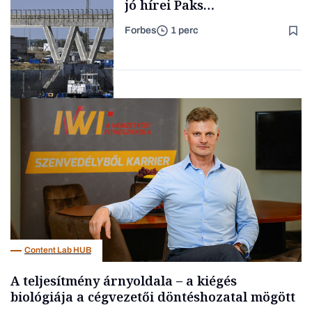
jó hírei Paks
újraindításáról
Forbes
1 perc
Forbes-sztori
Energia
Content Lab HUB
A teljesítmény árnyoldala – a kiégés
biológiája a cégvezetői döntéshozatal mögött