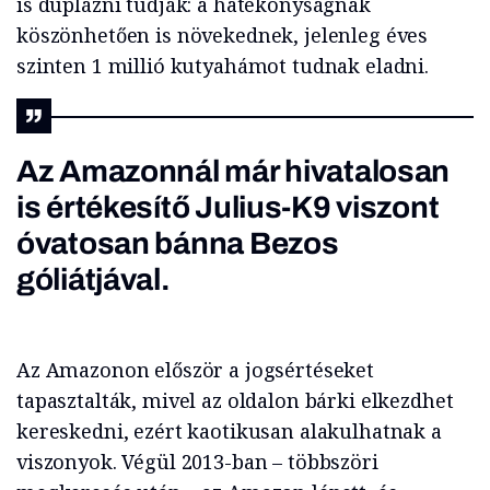
is duplázni tudják: a hatékonyságnak
köszönhetően is növekednek, jelenleg éves
szinten 1 millió kutyahámot tudnak eladni.
Az Amazonnál már hivatalosan
is értékesítő Julius-K9 viszont
óvatosan bánna Bezos
góliátjával.
Az Amazonon először a jogsértéseket
tapasztalták, mivel az oldalon bárki elkezdhet
kereskedni, ezért kaotikusan alakulhatnak a
viszonyok. Végül 2013-ban – többszöri