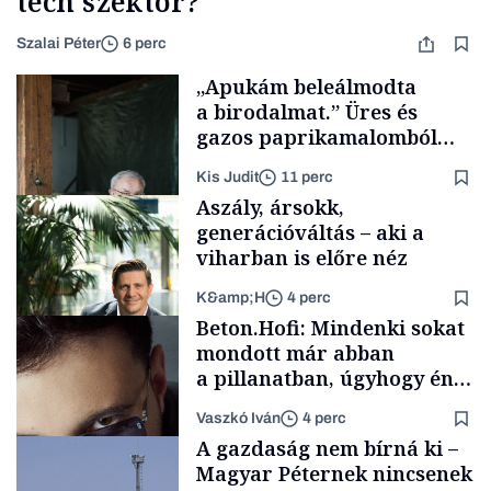
tech szektor?
Szalai Péter
6 perc
„Apukám beleálmodta
a birodalmat.” Üres és
gazos paprikamalomból
lett az igazi családi
Kis Judit
11 perc
fűszersztori
Aszály, ársokk,
generációváltás – aki a
viharban is előre néz
K&amp;H
4 perc
Családi
Beton.Hofi: Mindenki sokat
vállalkozások
mondott már abban
a pillanatban, úgyhogy én
a legsarkosabb
Vaszkó Iván
4 perc
gondolataimat akartam
TÁMOGATÓI
A gazdaság nem bírná ki –
TARTALOM
kimondani
Magyar Péternek nincsenek