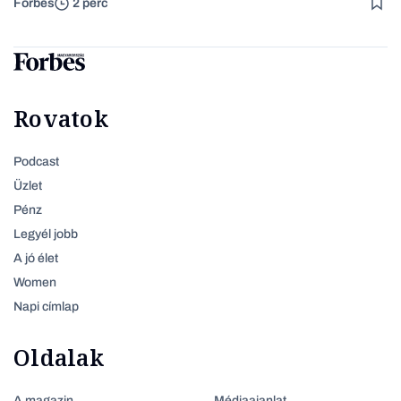
Forbes
2 perc
Rovatok
Podcast
Üzlet
Pénz
Legyél jobb
A jó élet
Women
Napi címlap
Oldalak
A magazin
Médiaajanlat