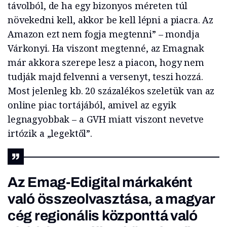
távolból, de ha egy bizonyos méreten túl
növekedni kell, akkor be kell lépni a piacra. Az
Amazon ezt nem fogja megtenni” – mondja
Várkonyi. Ha viszont megtenné, az Emagnak
már akkora szerepe lesz a piacon, hogy nem
tudják majd felvenni a versenyt, teszi hozzá.
Most jelenleg kb. 20 százalékos szeletük van az
online piac tortájából, amivel az egyik
legnagyobbak – a GVH miatt viszont nevetve
irtózik a „legektől”.
Az Emag-Edigital márkaként
való összeolvasztása, a magyar
cég regionális központtá való