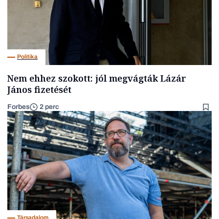
Politika
Nem ehhez szokott: jól megvágták Lázár
János fizetését
Forbes
2 perc
Társadalom