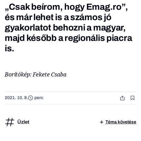
„Csak beírom, hogy Emag.ro”,
és már lehet is a számos jó
gyakorlatot behozni a magyar,
majd később a regionális piacra
is.
Borítókép: Fekete Csaba
2021. 10. 8.
perc
Üzlet
Téma követése