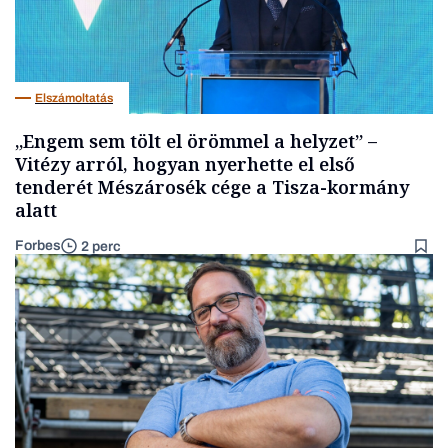
Elszámoltatás
„Engem sem tölt el örömmel a helyzet” –
Vitézy arról, hogyan nyerhette el első
tenderét Mészárosék cége a Tisza-kormány
alatt
Forbes
2 perc