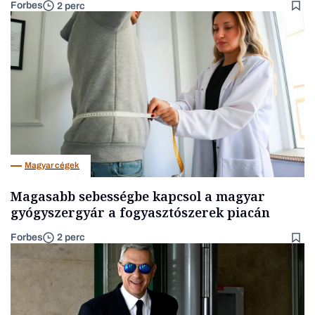
Forbes
2 perc
Magyar cégek
Magasabb sebességbe kapcsol a magyar
gyógyszergyár a fogyasztószerek piacán
Forbes
2 perc