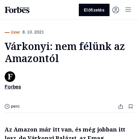
Előfizetés
8. 10. 2021
Üzlet
Várkonyi: nem félünk az
Amazontól
Vagy fedezze fel a következő
Forbes
témákat
Üzlet
Pénz
Zöld
Legyél jobb!
perc
Az Amazon már itt van, és még jobban itt
lesz, de Várkonyi Balázst, az Emag