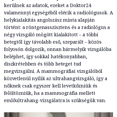
kerülnek az adatok, ezeket a Doktor24
valamennyi egységéből elérik a radiológusok. A
helykialakítás angolszász minta alapján
történt: a röntgenasszisztens és a radiológus a
négy vizsgáló mögött kialakított – a többi
betegtől így távolabb eső, szeparált – közös
folyosón dolgozik, onnan bármelyik vizsgálóba
beléphet, így sokkal hatékonyabban,
diszkrétebben és több beteget tud
megvizsgálni. A mammográfiai vizsgálóból
közvetlenül nyílik az ultrahangvizsgáló, így a
nőknek csak egyszer kell levetkőzniük és
felöltözniük, ha a mammográfia mellett
emlőultrahang-vizsgálatra is szükségük van.