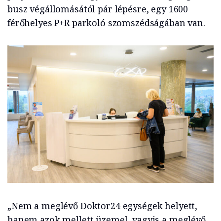
busz végállomásától pár lépésre, egy 1600
férőhelyes P+R parkoló szomszédságában van.
„Nem a meglévő Doktor24 egységek helyett,
hanem azok mellett üzemel, vagyis a meglévő