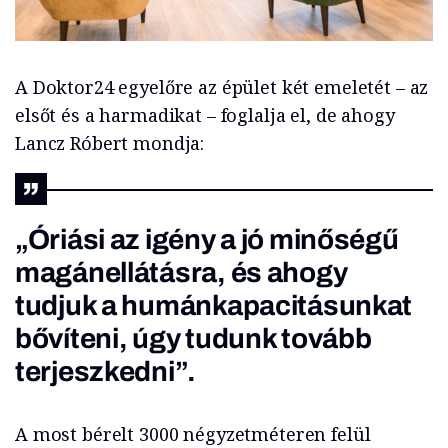
A Doktor24 egyelőre az épület két emeletét – az
elsőt és a harmadikat – foglalja el, de ahogy
Lancz Róbert mondja:
„Óriási az igény a jó minőségű
magánellátásra, és ahogy
tudjuk a humánkapacitásunkat
bővíteni, úgy tudunk tovább
terjeszkedni”.
A most bérelt 3000 négyzetméteren felül