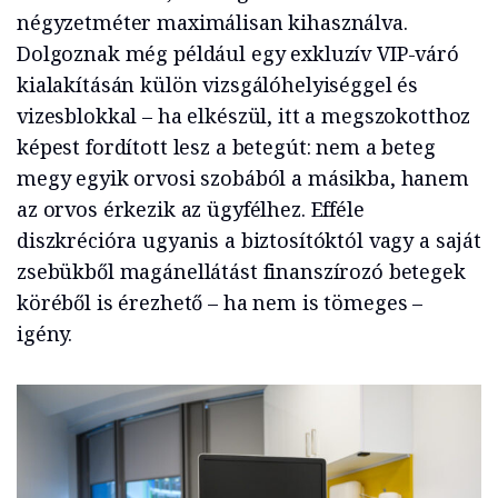
négyzetméter maximálisan kihasználva.
Dolgoznak még például egy exkluzív VIP-váró
kialakításán külön vizsgálóhelyiséggel és
vizesblokkal – ha elkészül, itt a megszokotthoz
képest fordított lesz a betegút: nem a beteg
megy egyik orvosi szobából a másikba, hanem
az orvos érkezik az ügyfélhez. Efféle
diszkrécióra ugyanis a biztosítóktól vagy a saját
zsebükből magánellátást finanszírozó betegek
köréből is érezhető – ha nem is tömeges –
igény.