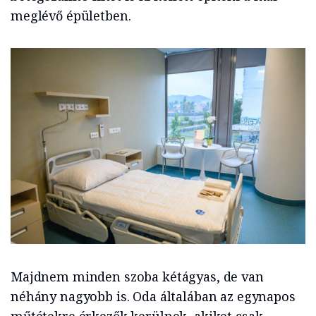
meglévő épületben.
Majdnem minden szoba kétágyas, de van
néhány nagyobb is. Oda általában az egynapos
műtétekre érkezők kerülnek, akiket csak