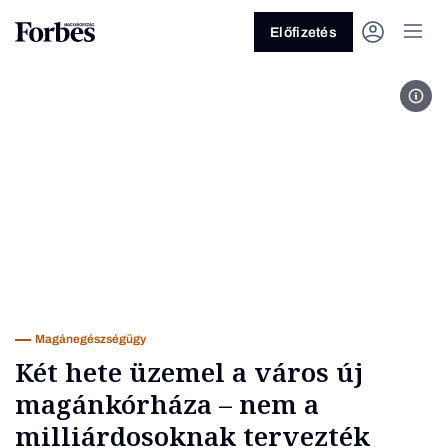
Előfizetés
A Do
Vagy fedezze fel a következő
témákat
Üzlet
Pénz
Zöld
Legyél jobb!
Magánegészségügy
Két hete üzemel a város új
magánkórháza – nem a
milliárdosoknak tervezték