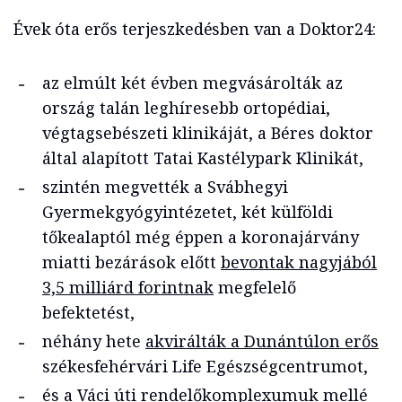
Évek óta erős terjeszkedésben van a Doktor24:
az elmúlt két évben megvásárolták az
ország talán leghíresebb ortopédiai,
végtagsebészeti klinikáját, a Béres doktor
által alapított Tatai Kastélypark Klinikát,
szintén megvették a Svábhegyi
Gyermekgyógyintézetet, két külföldi
tőkealaptól még éppen a koronajárvány
miatti bezárások előtt
bevontak nagyjából
3,5 milliárd forintnak
megfelelő
befektetést,
néhány hete
akvirálták a Dunántúlon erős
székesfehérvári Life Egészségcentrumot,
és a Váci úti rendelőkomplexumuk mellé