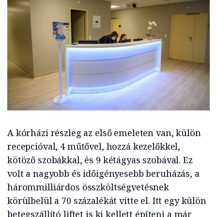
A kórházi részleg az első emeleten van, külön
recepcióval, 4 műtővel, hozzá kezelőkkel,
kötöző szobákkal, és 9 kétágyas szobával. Ez
volt a nagyobb és időigényesebb beruházás, a
hárommilliárdos összköltségvetésnek
körülbelül a 70 százalékát vitte el. Itt egy külön
betegszállító liftet is ki kellett építeni a már