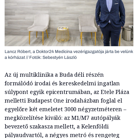
Lancz Róbert, a Doktor24 Medicina vezérigazgatója járta be velünk
a kórházat // Fotók: Sebestyén László
Az új multiklinika a Buda déli részén
formálódó irodai és kereskedelmi ingatlan
súlypont egyik epicentrumában, az Etele Pláza
melletti Budapest One irodaházban foglal el
egyelőre két emeletet 3000 négyzetméteren –
megközelítése kiváló: az M1/M7 autópályák
bevezető szakasza mellett, a Kelenföldi
pályaudvartól, a négyes metró és rengeteg