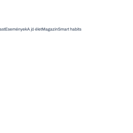
ast
Események
A jó élet
Magazin
Smart habits
Vagy fedezze fel a következő témákat
Üzlet
Pénz
Zöld
Legyél jobb!