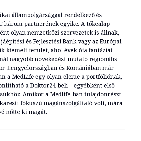
ikai állampolgársággal rendelkező és
C három partnerének egyike. A tőkealap
ént olyan nemzetközi szervezetek is állnak,
jáépítési és Fejlesztési Bank vagy az Európai
k kiemelt terület, ahol évek óta fantáziát
agnál nagyobb növekedést mutató regionális
or. Lengyelországban és Romániában már
an a MedLife egy olyan eleme a portfóliónak,
nlítható a Doktor24-beli – egyébként első
sükhöz. Amikor a Medlife-ban tulajdonrészt
ukaresti fókuszú magánszolgáltató volt, mára
é nőtte ki magát.