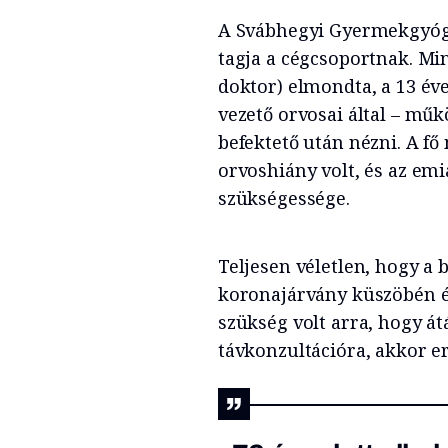
A Svábhegyi Gyermekgyógyi
tagja a cégcsoportnak. Mi
doktor) elmondta, a 13 év
vezető orvosai által – mű
befektető után nézni. A fő
orvoshiány volt, és az emia
szükségessége.
Teljesen véletlen, hogy a b
koronajárvány küszöbén é
szükség volt arra, hogy átá
távkonzultációra, akkor er