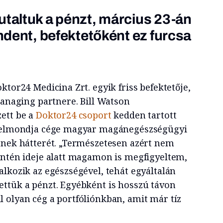
utaltuk a pénzt, március 23-án
indent, befektetőként ez furcsa
ktor24 Medicina Zrt. egyik friss befektetője,
managing partnere. Bill Watson
ett be a
Doktor24 csoport
kedden tartott
y elmondja cége magyar magánegészségügyi
ének hátterét. „Természetesen azért nem
antén ideje alatt magamon is megfigyeltem,
lkozik az egészségével, tehát egyáltalán
ttük a pénzt. Egyébként is hosszú távon
 olyan cég a portfóliónkban, amit már tíz