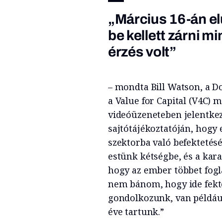
„Március 16-án el
be kellett zárni m
érzés volt”
– mondta Bill Watson, a Do
a Value for Capital (V4C) 
videóüzeneteben jelentkez
sajtótájékoztatóján, hog
szektorba való befektetés
estünk kétségbe, és a kar
hogy az ember többet fogla
nem bánom, hogy ide fekte
gondolkozunk, van például
éve tartunk.”