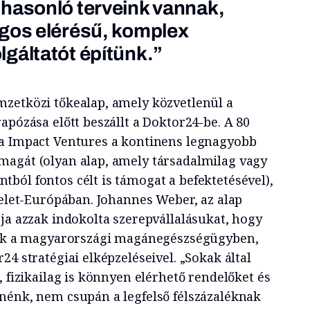
hasonló terveink vannak,
ágos elérésű, komplex
gáltatót építünk.”
zetközi tőkealap, amely közvetlenül a
apózása előtt beszállt a Doktor24-be. A 80
da Impact Ventures a kontinens legnagyobb
agát (olyan alap, amely társadalmilag vagy
ból fontos célt is támogat a befektetésével),
Kelet-Európában. Johannes Weber, az alap
ja azzak indokolta szerepvállalásukat, hogy
tnak a magyarországi magánegészségügyben,
24 stratégiai elképzeléseivel. „Sokak által
, fizikailag is könnyen elérhető rendelőket és
nénk, nem csupán a legfelső félszázaléknak