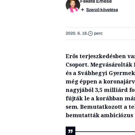
Fekete Emese
Szerző követése
2020. 6. 16.
perc
Erős terjeszkedésben van
Csoport. Megvásárolták 
és a Svábhegyi Gyermekg
még éppen a koronajárv
nagyjából 3,5 milliárd f
fújták le a korábban má
sem. Bemutatkozott a te
bemutatták ambiciózus t