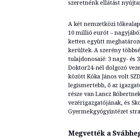
szeretnénk ellátást nyújta
A két nemzetközi tőkealap
10 millió eurót – nagyjából
ketten együtt meghatározó 
kerültek. A szerény többs
tulajdonosaié: 3 nagy- és 
Doktor24-nél dolgozó vez
között Kóka János volt SZ
legismertebb, ő az igazga
része van Lancz Róbertnek
vezérigazgatójának, és S
Gyermekgyógyintézet stra
Megvették a Svábhe