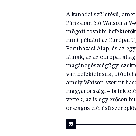
A kanadai születésű, amer
Párizsban élő Watson a V4
mögött további befektetők
mint például az Európai Új
Beruházási Alap, és az egyi
látnak, az az európai átl
magánegészségügyi szekt
van befektetésük, utóbbib
amely Watson szerint haso
magyarországi – befekteté
vettek, az is egy erősen b
országos elérésű szereplőv