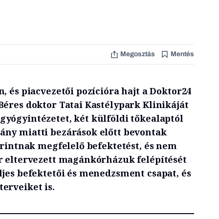
Megosztás
Mentés
, és piacvezetői pozícióra hajt a Doktor24
Béres doktor Tatai Kastélypark Klinikáját
yógyintézetet, két külföldi tőkealaptól
ány miatti bezárások előtt bevontak
orintnak megfelelő befektetést, és nem
r eltervezett magánkórházuk felépítését
ljes befektetői és menedzsment csapat, és
erveiket is.