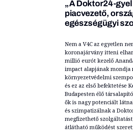
„A Doktor24-gyel 
piacvezető, orsz
egészségügyi szol
Nem a V4C az egyetlen nem
koronajárvány itteni elhar
millió eurót kezelő Anan
impact alapjának mondja m
környezetvédelmi szempont
és ez az első befektetése 
Budapesten élő társalapító
ők is nagy potenciált lá
és szimpatizálnak a Doktor
megfizethető szolgáltatást
átlátható működést szeret