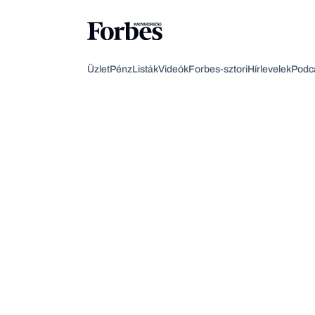
Üzlet
Pénz
Listák
Videók
Forbes-sztori
Hírlevelek
Podc