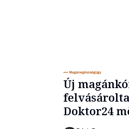
Magánegészségügy
Új magánkór
felvásárolta
Doktor24 m