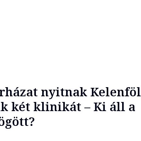
házat nyitnak Kelenfö
k két klinikát – Ki áll a
ögött?