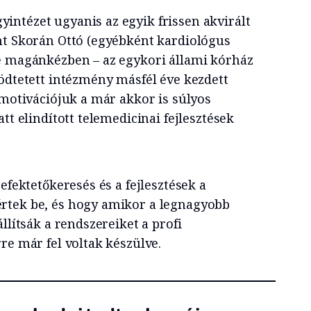
ntézet ugyanis az egyik frissen akvirált
nt Skorán Ottó (egyébként kardiológus
e magánkézben – az egykori állami kórház
ködtetett intézmény másfél éve kezdett
 motivációjuk a már akkor is súlyos
tt elindított telemedicinai fejlesztések
efektetőkeresés és a fejlesztések a
rtek be, és hogy amikor a legnagyobb
llítsák a rendszereiket a profi
re már fel voltak készülve.