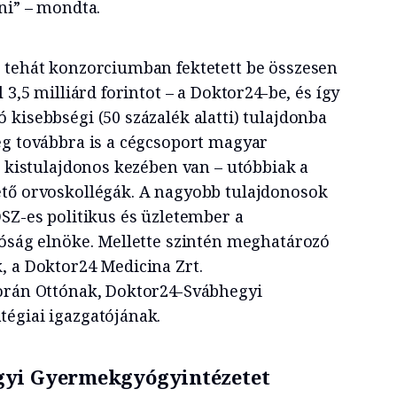
ni” – mondta.
 tehát konzorciumban fektetett be összesen
 3,5 milliárd forintot – a Doktor24-be, és így
kisebbségi (50 százalék alatti) tulajdonba
ég továbbra is a cégcsoport magyar
3 kistulajdonos kezében van – utóbbiak a
ető orvoskollégák. A nagyobb tulajdonosok
DSZ-es politikus és üzletember a
tóság elnöke. Mellette szintén meghatározó
, a Doktor24 Medicina Zrt.
korán Ottónak, Doktor24-Svábhegyi
tégiai igazgatójának.
gyi Gyermekgyógyintézetet