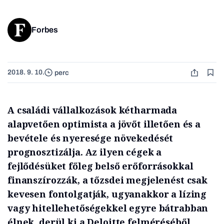
Forbes
2018. 9. 10.
perc
A családi vállalkozások kétharmada
alapvetően optimista a jövőt illetően és a
bevétele és nyeresége növekedését
prognosztizálja. Az ilyen cégek a
fejlődésüket főleg belső erőforrásokkal
finanszírozzák, a tőzsdei megjelenést csak
kevesen fontolgatják, ugyanakkor a lízing
vagy hitellehetőségekkel egyre bátrabban
élnek, derül ki a Deloitte felméréséből,