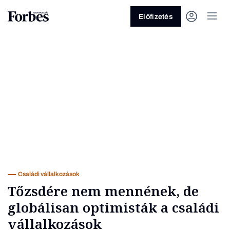
Előfizetés
Vagy fedezze fel a következő
témákat
Üzlet
Pénz
Zöld
Legyél jobb!
Családi vállalkozások
Tőzsdére nem mennének, de
globálisan optimisták a családi
vállalkozások