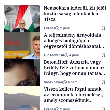
Nemsokára kiderül, kit jelöl
köztársasági elnöknek a
Tisza
Forbes
2 perc
A teljesítmény árnyoldala –
a kiégés biológiája a
cégvezetői döntéshozatal
mögött
BioTechUSA
4 perc
Társadalom
Beton.Hofi: Ausztria vagy
Erdély felé vettem volna az
irányt, hogy onnan tartsam
lélegeztetőgépen a magyar
Vaszkó Iván
4 perc
zenét
Content Lab HUB
Vissza kellett fogni annak
az erőműnek a termelését,
amely szomszédunk
áramellátásának 60
Forbes
2 perc