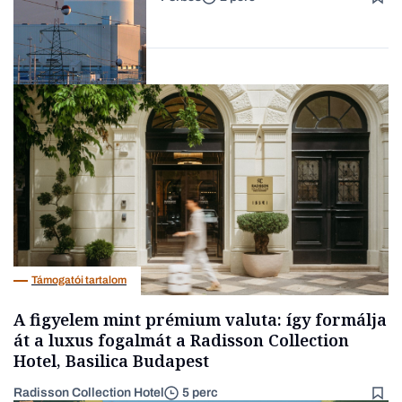
százalékát biztosítja
Forbes-sztori
Energia
Támogatói tartalom
A figyelem mint prémium valuta: így formálja
át a luxus fogalmát a Radisson Collection
Hotel, Basilica Budapest
Radisson Collection Hotel
5 perc