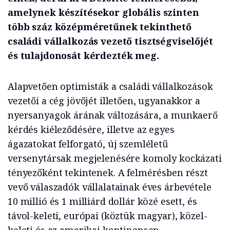
amelynek készítésekor globális szinten
több száz középméretűnek tekinthető
családi vállalkozás vezető tisztségviselőjét
és tulajdonosát kérdezték meg.
Alapvetően optimisták a családi vállalkozások
vezetői a cég jövőjét illetően, ugyanakkor a
nyersanyagok árának változására, a munkaerő
kérdés kiéleződésére, illetve az egyes
ágazatokat felforgató, új szemléletű
versenytársak megjelenésére komoly kockázati
tényezőként tekintenek. A felmérésben részt
vevő válaszadók vállalatainak éves árbevétele
10 millió és 1 milliárd dollár közé esett, és
távol-keleti, európai (köztük magyar), közel-