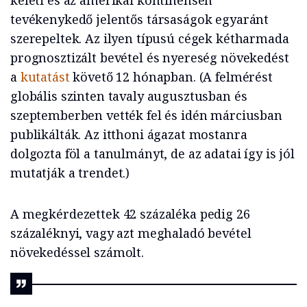
keleti és az amerikai kontinensen
tevékenykedő jelentős társaságok egyaránt
szerepeltek. Az ilyen típusú cégek kétharmada
prognosztizált bevétel és nyereség növekedést
a
kutatást
követő 12 hónapban. (A felmérést
globális szinten tavaly augusztusban és
szeptemberben vették fel és idén márciusban
publikálták. Az itthoni ágazat mostanra
dolgozta föl a tanulmányt, de az adatai így is jól
mutatják a trendet.)
A megkérdezettek 42 százaléka pedig 26
százaléknyi, vagy azt meghaladó bevétel
növekedéssel számolt.