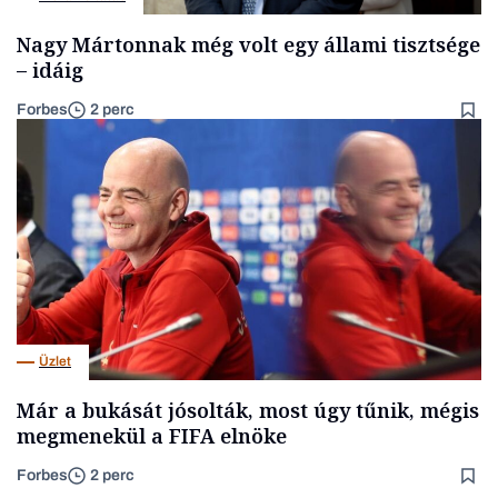
Nagy Mártonnak még volt egy állami tisztsége
– idáig
Forbes
2 perc
Üzlet
Már a bukását jósolták, most úgy tűnik, mégis
megmenekül a FIFA elnöke
Forbes
2 perc