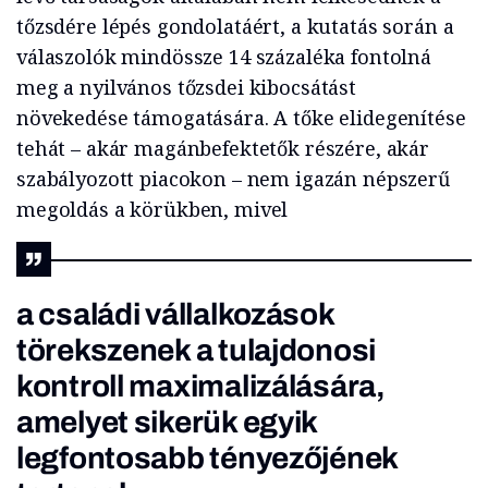
tőzsdére lépés gondolatáért, a kutatás során a
válaszolók mindössze 14 százaléka fontolná
meg a nyilvános tőzsdei kibocsátást
növekedése támogatására. A tőke elidegenítése
tehát – akár magánbefektetők részére, akár
szabályozott piacokon – nem igazán népszerű
megoldás a körükben, mivel
a családi vállalkozások
törekszenek a tulajdonosi
kontroll maximalizálására,
amelyet sikerük egyik
legfontosabb tényezőjének