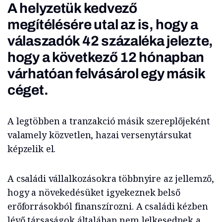
A helyzetük kedvező
megítélésére utal az is, hogy a
válaszadók 42 százaléka jelezte,
hogy a következő 12 hónapban
várhatóan felvásárol egy másik
céget.
A legtöbben a tranzakció másik szereplőjeként
valamely közvetlen, hazai versenytársukat
képzelik el.
A családi vállalkozásokra többnyire az jellemző,
hogy a növekedésüket igyekeznek belső
erőforrásokból finanszírozni. A családi kézben
lévő társaságok általában nem lelkesednek a