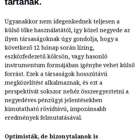
tartanak.
Ugyanakkor nem idegenkednek teljesen a
külső tőke használatától, így közel negyede az
ilyen társaságoknak úgy gondolja, hogy a
következő 12 hónap során lízing,
eszközfedezetű kölcsön, vagy hasonló
instrumentum formájában igénybe vehet külső
forrást. Ezek a társaságok hosszútávú
megközelítést alkalmaznak, és ezt a
perspektívát sokszor nehéz összeegyeztetni a
negyedéves pénzügyi jelentésekben
kimutatható rövidtávú, impozánsabb
eredmények felmutatásával.
Optimisták, de bizonytalanok is