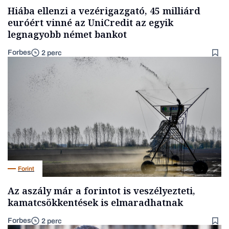
Hiába ellenzi a vezérigazgató, 45 milliárd
euróért vinné az UniCredit az egyik
legnagyobb német bankot
Forbes
2 perc
Forint
Az aszály már a forintot is veszélyezteti,
kamatcsökkentések is elmaradhatnak
Forbes
2 perc