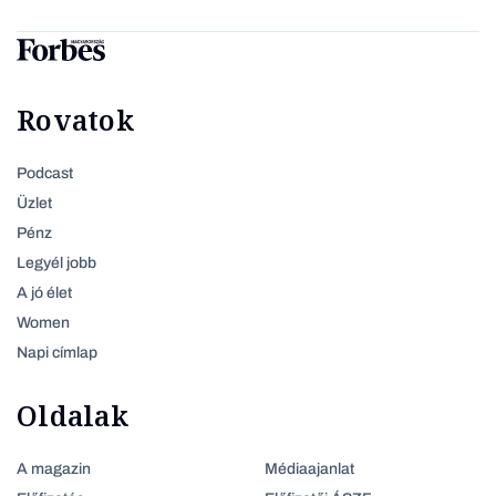
Rovatok
Podcast
Üzlet
Pénz
Legyél jobb
A jó élet
Women
Napi címlap
Oldalak
A magazin
Médiaajanlat