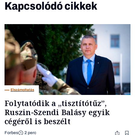
Kapcsolódó cikkek
Elszámoltatás
Folytatódik a „tisztítótűz”,
Ruszin-Szendi Balásy egyik
cégéről is beszélt
Forbes
2 perc