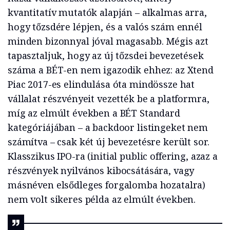
kvantitatív mutatók alapján – alkalmas arra,
hogy tőzsdére lépjen, és a valós szám ennél
minden bizonnyal jóval magasabb. Mégis azt
tapasztaljuk, hogy az új tőzsdei bevezetések
száma a BÉT-en nem igazodik ehhez: az Xtend
Piac 2017-es elindulása óta mindössze hat
vállalat részvényeit vezették be a platformra,
míg az elmúlt években a BÉT Standard
kategóriájában – a backdoor listingeket nem
számítva – csak két új bevezetésre került sor.
Klasszikus IPO-ra (initial public offering, azaz a
részvények nyilvános kibocsátására, vagy
másnéven elsődleges forgalomba hozatalra)
nem volt sikeres példa az elmúlt években.