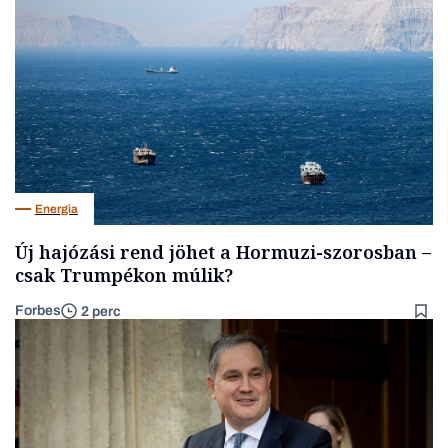
Energia
Új hajózási rend jöhet a Hormuzi-szorosban –
csak Trumpékon múlik?
Forbes
2 perc