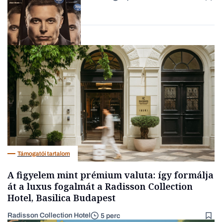
ellenőrizetlen
Forbes-sztori
információkat
Milliárdosok
Támogatói tartalom
A figyelem mint prémium valuta: így formálja
át a luxus fogalmát a Radisson Collection
Hotel, Basilica Budapest
Radisson Collection Hotel
5 perc