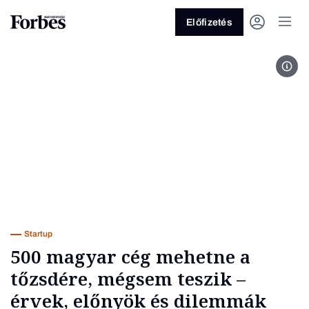
Előfizetés
Fotó
Vagy fedezze fel a következő
témákat
Üzlet
Pénz
Zöld
Legyél jobb!
Startup
500 magyar cég mehetne a
tőzsdére, mégsem teszik –
érvek, előnyök és dilemmák