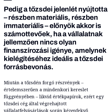
Pedig a tőzsdei jelenlét nyújtotta
– részben materiális, részben
immateriális – előnyök akkor is
számottevőek, ha a vállalatnak
jellemzően nincs olyan
finanszírozási igénye, amelynek
kielégítéséhez ideális a tőzsdei
forrásbevonás.
Miután a tőzsdén forgó részvények –
értelemszerűen a mindenkori kereslet
függvényében – likvid értékpapírok, ezért egy
tőzsdei cég által végrehajtott
vállalatfelvásárlások során kézenfekvő