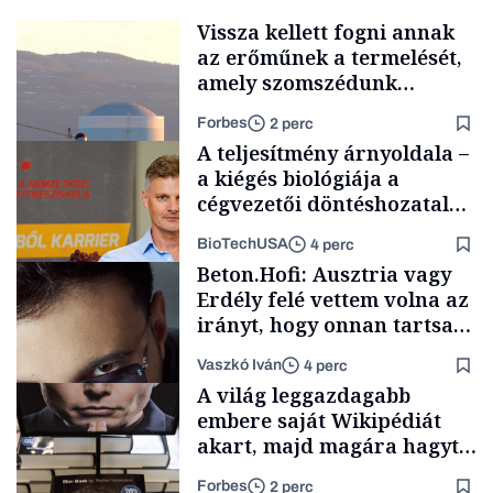
Vissza kellett fogni annak
az erőműnek a termelését,
amely szomszédunk
áramellátásának 60
Forbes
2 perc
százalékát biztosítja
A teljesítmény árnyoldala –
a kiégés biológiája a
cégvezetői döntéshozatal
mögött
BioTechUSA
4 perc
Energia
Beton.Hofi: Ausztria vagy
Erdély felé vettem volna az
irányt, hogy onnan tartsam
lélegeztetőgépen a magyar
Vaszkó Iván
4 perc
zenét
Content Lab HUB
A világ leggazdagabb
embere saját Wikipédiát
akart, majd magára hagyta.
Most milliók olvasnak
Forbes
2 perc