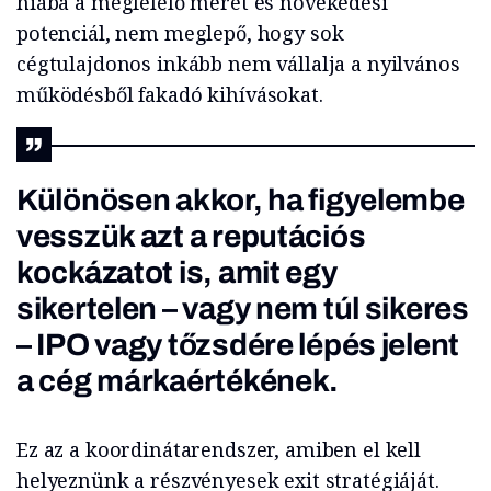
hiába a megfelelő méret és növekedési
potenciál, nem meglepő, hogy sok
cégtulajdonos inkább nem vállalja a nyilvános
működésből fakadó kihívásokat.
Különösen akkor, ha figyelembe
vesszük azt a reputációs
kockázatot is, amit egy
sikertelen – vagy nem túl sikeres
– IPO vagy tőzsdére lépés jelent
a cég márkaértékének.
Ez az a koordinátarendszer, amiben el kell
helyeznünk a részvényesek exit stratégiáját.