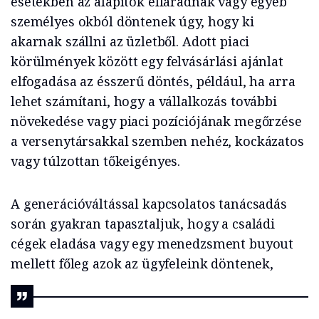
esetekben az alapítók elfáradnak vagy egyéb
személyes okból döntenek úgy, hogy ki
akarnak szállni az üzletből. Adott piaci
körülmények között egy felvásárlási ajánlat
elfogadása az ésszerű döntés, például, ha arra
lehet számítani, hogy a vállalkozás további
növekedése vagy piaci pozíciójának megőrzése
a versenytársakkal szemben nehéz, kockázatos
vagy túlzottan tőkeigényes.
A generációváltással kapcsolatos tanácsadás
során gyakran tapasztaljuk, hogy a családi
cégek eladása vagy egy menedzsment buyout
mellett főleg azok az ügyfeleink döntenek,