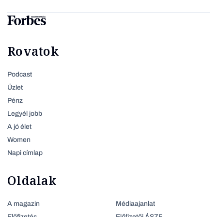
Rovatok
Podcast
Üzlet
Pénz
Legyél jobb
A jó élet
Women
Napi címlap
Oldalak
A magazin
Médiaajanlat
Előfizetés
Előfizetői ÁSZF