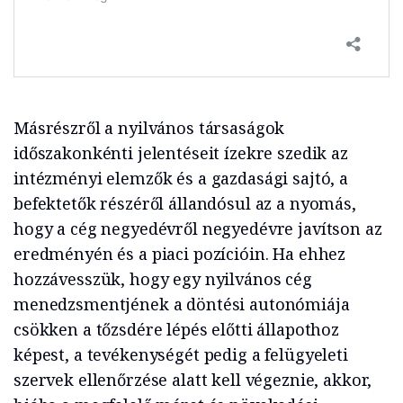
Másrészről a nyilvános társaságok
időszakonkénti jelentéseit ízekre szedik az
intézményi elemzők és a gazdasági sajtó, a
befektetők részéről állandósul az a nyomás,
hogy a cég negyedévről negyedévre javítson az
eredményén és a piaci pozícióin. Ha ehhez
hozzávesszük, hogy egy nyilvános cég
menedzsmentjének a döntési autonómiája
csökken a tőzsdére lépés előtti állapothoz
képest, a tevékenységét pedig a felügyeleti
szervek ellenőrzése alatt kell végeznie, akkor,