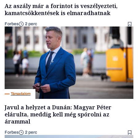
Az aszály már a forintot is veszélyezteti,
kamatcsökkentések is elmaradhatnak
Forbes
2 perc
Társadalom
Javul a helyzet a Dunán: Magyar Péter
elárulta, meddig kell még spórolni az
árammal
Forbes
2 perc