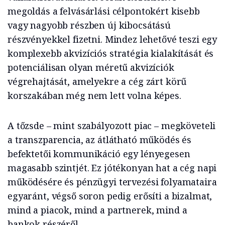
megoldás a felvásárlási célpontokért kisebb
vagy nagyobb részben új kibocsátású
részvényekkel fizetni. Mindez lehetővé teszi egy
komplexebb akvizíciós stratégia kialakítását és
potenciálisan olyan méretű akvizíciók
végrehajtását, amelyekre a cég zárt körű
korszakában még nem lett volna képes.
A tőzsde – mint szabályozott piac – megköveteli
a transzparencia, az átlátható működés és
befektetői kommunikáció egy lényegesen
magasabb szintjét. Ez jótékonyan hat a cég napi
működésére és pénzügyi tervezési folyamataira
egyaránt, végső soron pedig erősíti a bizalmat,
mind a piacok, mind a partnerek, mind a
bankok részéről.