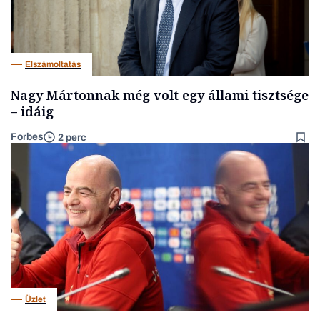
Elszámoltatás
Nagy Mártonnak még volt egy állami tisztsége
– idáig
Forbes
2 perc
Üzlet