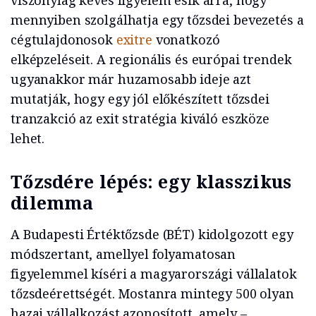
viszonylag kevés figyelem esik arra, hogy
mennyiben szolgálhatja egy tőzsdei bevezetés a
cégtulajdonosok
exitre
vonatkozó
elképzeléseit. A regionális és európai trendek
ugyanakkor már huzamosabb ideje azt
mutatják, hogy egy jól előkészített tőzsdei
tranzakció az exit stratégia kiváló eszköze
lehet.
Tőzsdére lépés: egy klasszikus
dilemma
A Budapesti Értéktőzsde (BÉT) kidolgozott egy
módszertant, amellyel folyamatosan
figyelemmel kíséri a magyarországi vállalatok
tőzsdeérettségét. Mostanra mintegy 500 olyan
hazai vállalkozást azonosított, amely –