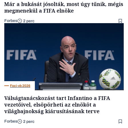
Már a bukását jósolták, most úgy tűnik, mégis
megmenekül a FIFA elnöke
Forbes
2 perc
Foci-vb 2026
Válságtanácskozást tart Infantino a FIFA
vezetőivel, elsöpörheti az elnököt a
világbajnokság kiárusításának terve
Forbes
2 perc