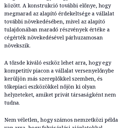
között. A konstrukció további előnye, hogy
megmarad az alapító érdekeltsége a vállalat
további növekedésében, mivel az alapító
tulajdonában maradó részvények értéke a
cégérték növekedésével párhuzamosan
növekszik.
A tőzsde kiváló eszköz lehet arra, hogy egy
kompetitív piacon a vállalat versenyelőnybe
kerüljön más szereplőkkel szemben, és
tőkepiaci eszközökkel nőjön ki olyan
helyzeteket, amiket privát társaságként nem
tudna.
Nem véletlen, hogy számos nemzetközi példa
van arra, hogy felvásárlási ajánlatokkal