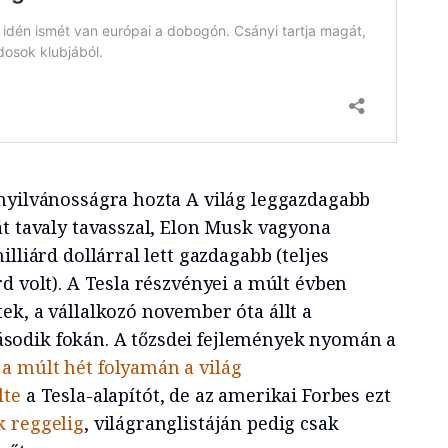
nyilvánosságra hozta A világ leggazdagabb
át tavaly tavasszal, Elon Musk vagyona
lliárd dollárral lett gazdagabb (teljes
d volt). A Tesla részvényei a múlt évben
ek, a vállalkozó november óta állt a
odik fokán. A tőzsdei fejlemények nyomán a
a múlt hét folyamán a világ
lte
a Tesla-alapítót, de az amerikai Forbes ezt
k reggelig
, világranglistáján pedig csak