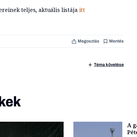
einek teljes, aktuális listája
itt
Megosztás
Mentés
Téma követése
kek
A g
Pét