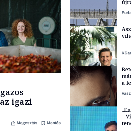
újr
Forb
Asz
vih
K&a
Bet
Energia
már
a l
aka
 gazos
Vasz
az igazi
TÁMOGATÓI
„En
TARTALOM
– V
ten
Megosztás
Mentés
kor