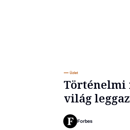
Üzlet
Történelmi 
világ legg
Forbes