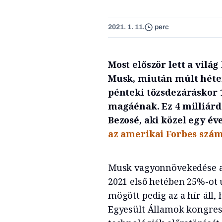
2021. 1. 11.
perc
Most először lett a vilá
Musk, miután múlt héten 
pénteki tőzsdezáráskor 1
magáénak. Ez 4 milliárd
Bezosé, aki közel egy év
az amerikai Forbes számí
Musk vagyonnövekedése a
2021 első hetében 25%-ot 
mögött pedig az a hír áll
Egyesült Államok kongress