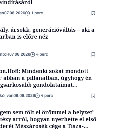
aindításáról
es
07.08.2026
1 perc
ály, ársokk, generációváltás – aki a
arban is előre néz
mp;H
07.08.2026
4 perc
on.Hofi: Mindenki sokat mondott
 abban a pillanatban, úgyhogy én
egsarkosabb gondolataimat
rtam kimondani
kó Iván
06.08.2026
4 perc
gem sem tölt el örömmel a helyzet”
itézy arról, hogyan nyerhette el első
derét Mészárosék cége a Tisza-
mány alatt