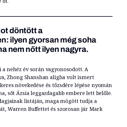
 őt.
ot döntött a
en: ilyen gyorsan még soha
a nem nőtt ilyen nagyra.
 a nehéz év során vagyonosodott. A
lya, Zhong Shanshan aligha volt ismert
ikeres növekedése és tőzsdére lépése nyomán
a, sőt Ázsia leggazdagabb embere lett belőle.
dagjainak listáján, maga mögött tudja a
t, Warren Buffettet és szorosan jár Mark