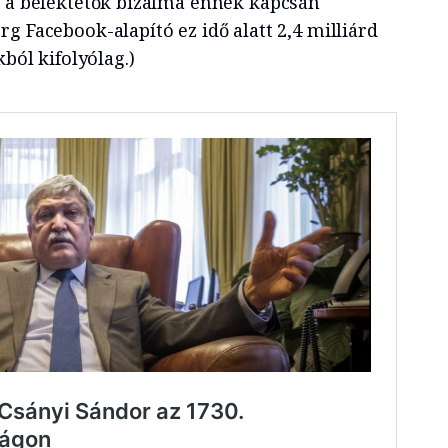
, a befektetők bizalma ennek kapcsán
g Facebook-alapító ez idő alatt 2,4 milliárd
kból kifolyólag.)