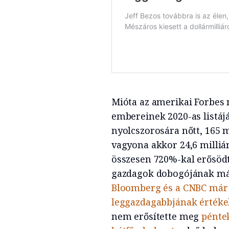
Mióta az amerikai Forbes 
embereinek 2020-as listáj
nyolcszorosára nőtt, 165 mi
vagyona akkor 24,6 milliár
összesen 720%-kal erősödt
gazdagok dobogójának más
Bloomberg és a CNBC már 
leggazdagabbjának értéke
nem erősítette meg
pénte