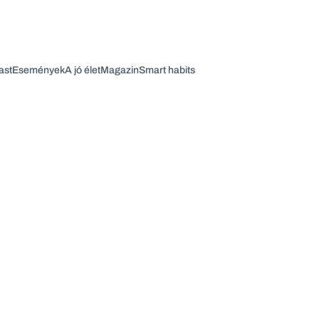
ast
Események
A jó élet
Magazin
Smart habits
Vagy fedezze fel a következő témákat
Üzlet
Pénz
Zöld
Legyél jobb!