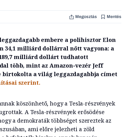
Megosztás
Mentés
g leggazdagabb embere a polihisztor Elon
34,1 milliárd dollárral nőtt vagyona: a
89,7 milliárd dollárt tudhatott
dal több, mint az Amazon-vezér Jeff
e birtokolta a világ leggazdagabbja címet
tásai szerint.
nnak köszönhető, hogy a Tesla-részvények
ugrottak. A Tesla-részvények erősödése
, hogy a demokraták többséget szereztek az
zusában, ami előre jelezheti a zöld