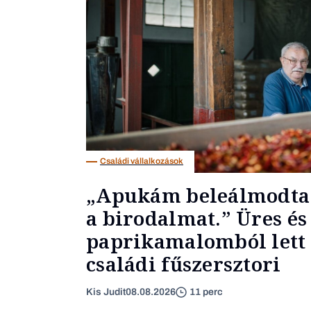
Családi vállalkozások
„Apukám beleálmodta
a birodalmat.” Üres és
paprikamalomból lett 
családi fűszersztori
Kis Judit
08.08.2026
11 perc