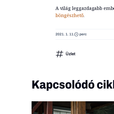
A világ leggazdagabb ember
böngészhető
.
2021. 1. 11.
perc
Üzlet
Kapcsolódó cik