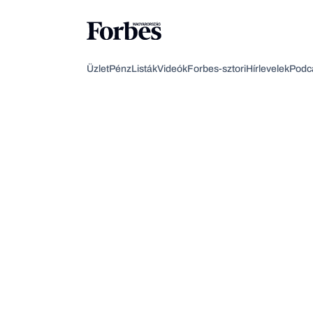
Üzlet
Pénz
Listák
Videók
Forbes-sztori
Hírlevelek
Podc