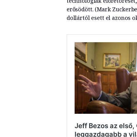
technológiák előretörését
erősödött. (Mark Zuckerber
dollártól esett el azonos o