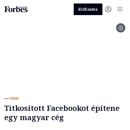
Előfizetés
A Tr
Vagy fedezze fel a következő
témákat
Üzlet
Pénz
Zöld
Legyél jobb!
Üzlet
Titkosított Facebookot építene
egy magyar cég