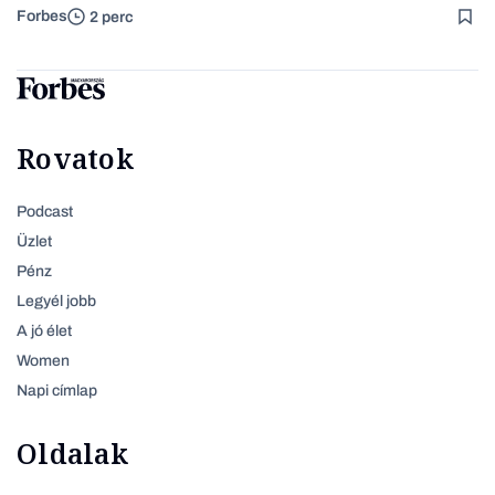
Forbes
2 perc
Rovatok
Podcast
Üzlet
Pénz
Legyél jobb
A jó élet
Women
Napi címlap
Oldalak