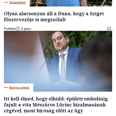
Társadalom
Olyan alacsonyan áll a Duna, hogy a Sziget
főszervezője is megszólalt
Forbes
2 perc
Magyar cégek
Itt kell élned, hogy elhidd: épületrombolásig
fajult a vita Mészáros Lőrinc bizalmasának
cégével, most bíróság előtt az ügy