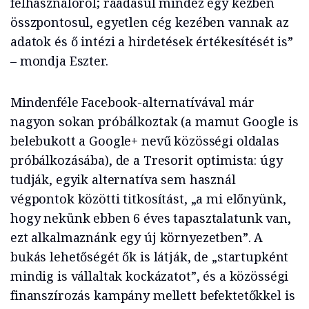
felhasználóról; ráadásul mindez egy kézben
összpontosul, egyetlen cég kezében vannak az
adatok és ő intézi a hirdetések értékesítését is”
– mondja Eszter.
Mindenféle Facebook-alternatívával már
nagyon sokan próbálkoztak (a mamut Google is
belebukott a Google+ nevű közösségi oldalas
próbálkozásába), de a Tresorit optimista: úgy
tudják, egyik alternatíva sem használ
végpontok közötti titkosítást, „a mi előnyünk,
hogy nekünk ebben 6 éves tapasztalatunk van,
ezt alkalmaznánk egy új környezetben”. A
bukás lehetőségét ők is látják, de „startupként
mindig is vállaltak kockázatot”, és a közösségi
finanszírozás kampány mellett befektetőkkel is