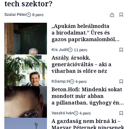
tech szektor?
Szalai Péter
6 perc
„Apukám beleálmodta
a birodalmat.” Üres és
gazos paprikamalomból
lett az igazi családi
Kis Judit
11 perc
fűszersztori
Aszály, ársokk,
generációváltás – aki a
viharban is előre néz
K&amp;H
4 perc
Családi
Beton.Hofi: Mindenki sokat
vállalkozások
mondott már abban
a pillanatban, úgyhogy én
a legsarkosabb
Vaszkó Iván
4 perc
gondolataimat akartam
TÁMOGATÓI
A gazdaság nem bírná ki –
TARTALOM
kimondani
Magyar Péternek nincsenek