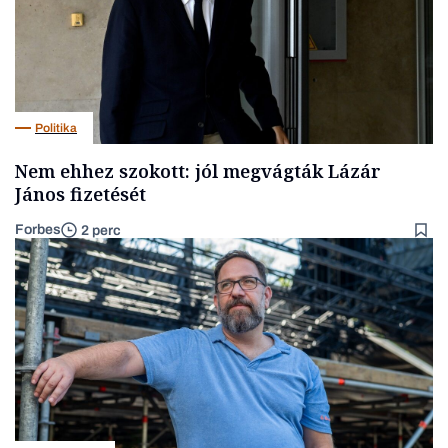
Politika
Nem ehhez szokott: jól megvágták Lázár
János fizetését
Forbes
2 perc