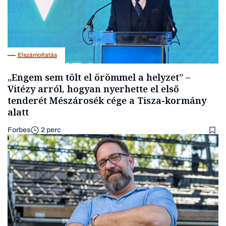
Elszámoltatás
„Engem sem tölt el örömmel a helyzet” –
Vitézy arról, hogyan nyerhette el első
tenderét Mészárosék cége a Tisza-kormány
alatt
Forbes
2 perc