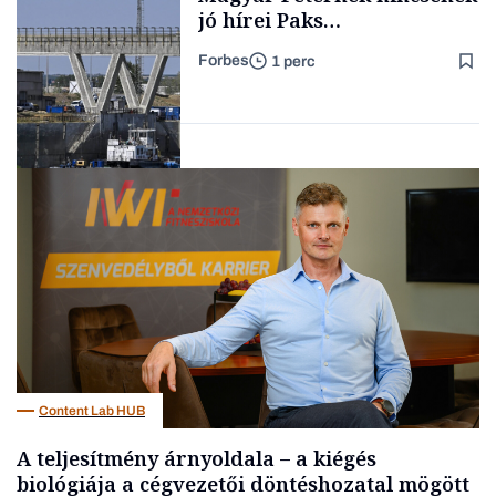
jó hírei Paks
újraindításáról
Forbes
1 perc
Forbes-sztori
Energia
Content Lab HUB
A teljesítmény árnyoldala – a kiégés
biológiája a cégvezetői döntéshozatal mögött