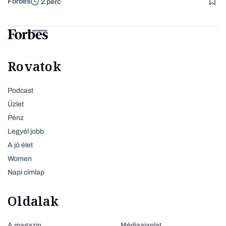
Forbes
2 perc
Rovatok
Podcast
Üzlet
Pénz
Legyél jobb
A jó élet
Women
Napi címlap
Oldalak
A magazin
Médiaajanlat