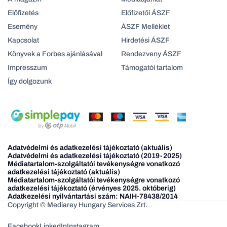
Előfizetés
Előfizetői ÁSZF
Esemény
ÁSZF Melléklet
Kapcsolat
Hirdetési ÁSZF
Könyvek a Forbes ajánlásával
Rendezveny ÁSZF
Impresszum
Támogatói tartalom
Így dolgozunk
Adatvédelmi és adatkezelési tájékoztató (aktuális)
Adatvédelmi és adatkezelési tájékoztató (2019-2025)
Médiatartalom-szolgáltatói tevékenységre vonatkozó
adatkezelési tájékoztató (aktuális)
Médiatartalom-szolgáltatói tevékenységre vonatkozó
adatkezelési tájékoztató (érvényes 2025. októberig)
Adatkezelési nyilvántartási szám: NAIH-78438/2014
Copyright © Mediarey Hungary Services Zrt.
Facebook
LinkedIn
Instagram