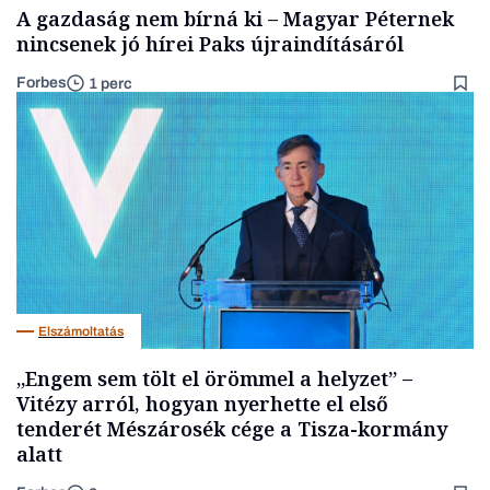
A gazdaság nem bírná ki – Magyar Péternek
nincsenek jó hírei Paks újraindításáról
Forbes
1 perc
Elszámoltatás
„Engem sem tölt el örömmel a helyzet” –
Vitézy arról, hogyan nyerhette el első
tenderét Mészárosék cége a Tisza-kormány
alatt