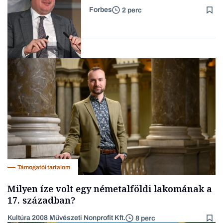
el a bezárásig a 70 éves
Forbes
2 perc
téglagyár
Családi
vállalkozások
Magyar cégek
Támogatói tartalom
Milyen íze volt egy németalföldi lakomának a
17. században?
Kultúra 2008 Művészeti Nonprofit Kft.
8 perc