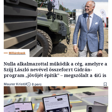
Milliárdosok
Nulla alkalmazottal működik a cég, amelyre a
Szíjj László nevével összeforrt Gidrán-
program „jövőjét építik” – megszólalt a 4iG is
Maurer Kristóf
8 perc