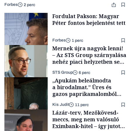
Forbes
2 perc
Fordulat Pakson: Magyar
Péter fontos bejelentést tett
Forbes
1 perc
Mernek újra nagyok lenni!
– Az STS Group szárnyalása
nehéz piaci helyzetben sem
lassult
STS Group
6 perc
Energia
„Apukám beleálmodta
a birodalmat.” Üres és
gazos paprikamalomból
lett az igazi családi
Kis Judit
11 perc
fűszersztori
Támogatói tartalom
Lázár-terv, Mezőkövesd-
meccs, meg nem valósuló
Eximbank-hitel – így jutott