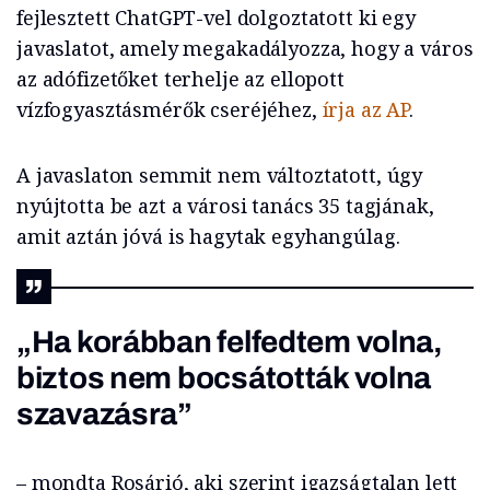
fejlesztett ChatGPT-vel dolgoztatott ki egy
javaslatot, amely megakadályozza, hogy a város
az adófizetőket terhelje az ellopott
vízfogyasztásmérők cseréjéhez,
írja az AP
.
A javaslaton semmit nem változtatott, úgy
nyújtotta be azt a városi tanács 35 tagjának,
amit aztán jóvá is hagytak egyhangúlag.
„Ha korábban felfedtem volna,
biztos nem bocsátották volna
szavazásra”
– mondta Rosárió, aki szerint igazságtalan lett