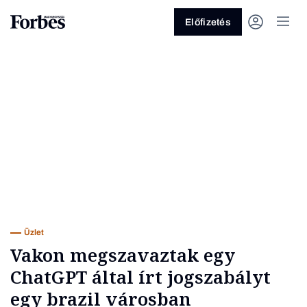
Előfizetés
Vagy fedezze fel a következő
témákat
Üzlet
Pénz
Zöld
Legyél jobb!
Üzlet
Vakon megszavaztak egy
ChatGPT által írt jogszabályt
egy brazil városban