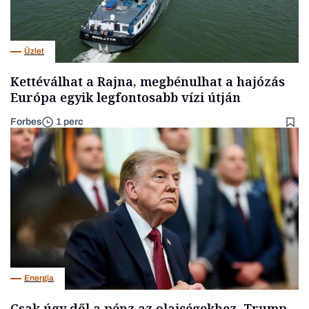
Üzlet
Kettéválhat a Rajna, megbénulhat a hajózás
Európa egyik legfontosabb vízi útján
Forbes
1 perc
Energia
Csak úgy dől a pénz az olajcégekhez, Trump