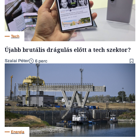
Tech
Újabb brutális drágulás előtt a tech szektor?
Szalai Péter
6 perc
Energia