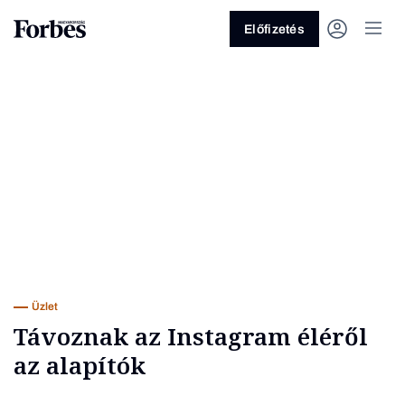
Előfizetés
Vagy fedezze fel a következő
témákat
Üzlet
Pénz
Zöld
Legyél jobb!
Üzlet
Távoznak az Instagram éléről
az alapítók