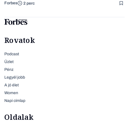
Forbes
2 perc
Rovatok
Podcast
Üzlet
Pénz
Legyél jobb
A jó élet
Women
Napi címlap
Oldalak