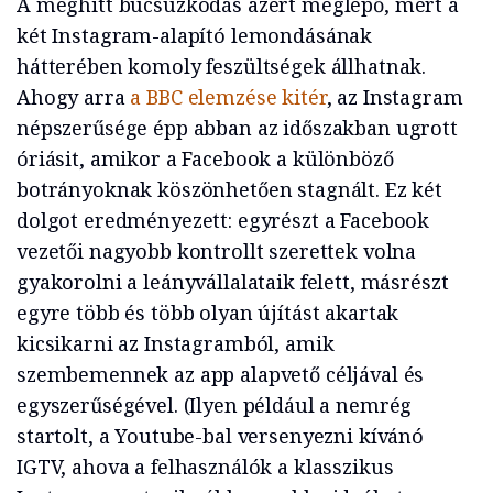
A meghitt búcsúzkodás azért meglepő, mert a
két Instagram-alapító lemondásának
hátterében komoly feszültségek állhatnak.
Ahogy arra
a BBC elemzése kitér
, az Instagram
népszerűsége épp abban az időszakban ugrott
óriásit, amikor a Facebook a különböző
botrányoknak köszönhetően stagnált. Ez két
dolgot eredményezett: egyrészt a Facebook
vezetői nagyobb kontrollt szerettek volna
gyakorolni a leányvállalataik felett, másrészt
egyre több és több olyan újítást akartak
kicsikarni az Instagramból, amik
szembemennek az app alapvető céljával és
egyszerűségével. (Ilyen például a nemrég
startolt, a Youtube-bal versenyezni kívánó
IGTV, ahova a felhasználók a klasszikus