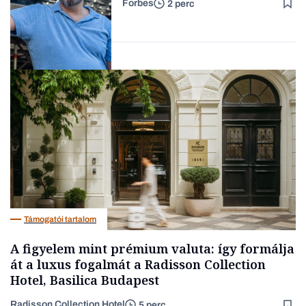
Forbes
2 perc
Forbes-sztori
Társadalom
Támogatói tartalom
A figyelem mint prémium valuta: így formálja
át a luxus fogalmát a Radisson Collection
Hotel, Basilica Budapest
Radisson Collection Hotel
5 perc