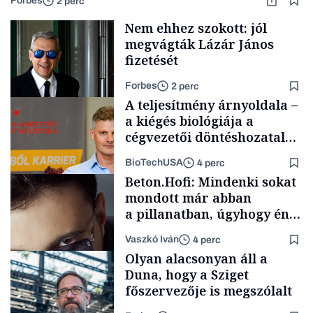
Forbes
2 perc
Nem ehhez szokott: jól
megvágták Lázár János
fizetését
Forbes
2 perc
A teljesítmény árnyoldala –
a kiégés biológiája a
cégvezetői döntéshozatal
mögött
BioTechUSA
4 perc
Politika
Beton.Hofi: Mindenki sokat
mondott már abban
a pillanatban, úgyhogy én
a legsarkosabb
Vaszkó Iván
4 perc
gondolataimat akartam
Content Lab HUB
Olyan alacsonyan áll a
kimondani
Duna, hogy a Sziget
főszervezője is megszólalt