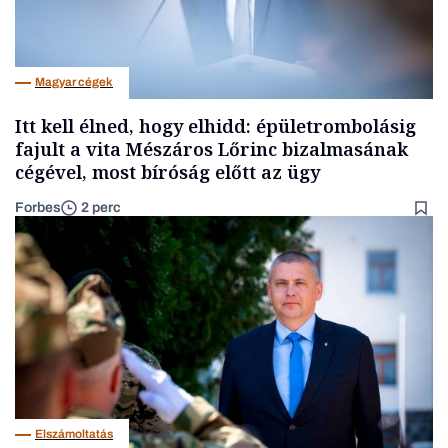
Magyar cégek
Itt kell élned, hogy elhidd: épületrombolásig
fajult a vita Mészáros Lőrinc bizalmasának
cégével, most bíróság előtt az ügy
Forbes
2 perc
Elszámoltatás