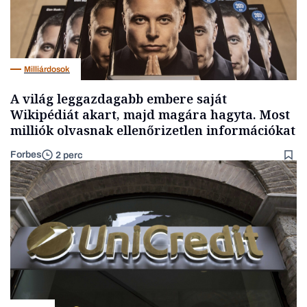
Milliárdosok
A világ leggazdagabb embere saját
Wikipédiát akart, majd magára hagyta. Most
milliók olvasnak ellenőrizetlen információkat
Forbes
2 perc