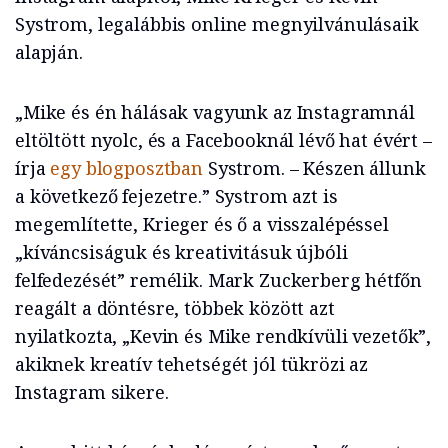
Systrom, legalábbis online megnyilvánulásaik
alapján.
„Mike és én hálásak vagyunk az Instagramnál
eltöltött nyolc, és a Facebooknál lévő hat évért –
írja
egy blogposztban
Systrom. – Készen állunk
a következő fejezetre.” Systrom azt is
megemlítette, Krieger és ő a visszalépéssel
„kíváncsiságuk és kreativitásuk újbóli
felfedezését” remélik. Mark Zuckerberg hétfőn
reagált a döntésre, többek között azt
nyilatkozta, „Kevin és Mike rendkívüli vezetők”,
akiknek kreatív tehetségét jól tükrözi az
Instagram sikere.