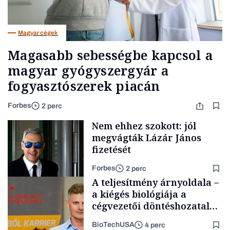
Magyar cégek
Magasabb sebességbe kapcsol a
magyar gyógyszergyár a
fogyasztószerek piacán
Forbes
2 perc
Nem ehhez szokott: jól
megvágták Lázár János
fizetését
Forbes
2 perc
A teljesítmény árnyoldala –
a kiégés biológiája a
cégvezetői döntéshozatal
mögött
BioTechUSA
4 perc