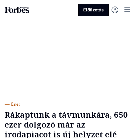
Előfizetés
Vagy fedezze fel a következő
témákat
Üzlet
Pénz
Zöld
Legyél jobb!
Üzlet
Rákaptunk a távmunkára, 650
ezer dolgozó már az
irodapiacot is új helyzet elé