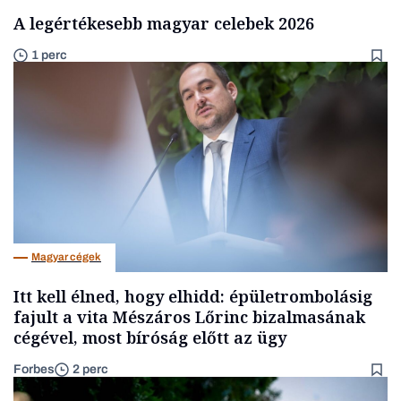
A legértékesebb magyar celebek 2026
1 perc
Magyar cégek
Itt kell élned, hogy elhidd: épületrombolásig
fajult a vita Mészáros Lőrinc bizalmasának
cégével, most bíróság előtt az ügy
Forbes
2 perc