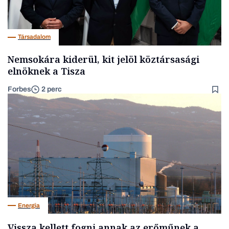
Társadalom
Nemsokára kiderül, kit jelöl köztársasági
elnöknek a Tisza
Forbes
2 perc
Energia
Vissza kellett fogni annak az erőműnek a