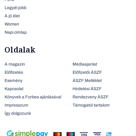
Legyél jobb
A jó élet
Women
Napi címlap
Oldalak
A magazin
Médiaajanlat
Előfizetés
Előfizetői ÁSZF
Esemény
ÁSZF Melléklet
Kapcsolat
Hirdetési ÁSZF
Könyvek a Forbes ajánlásával
Rendezveny ÁSZF
Impresszum
Támogatói tartalom
Így dolgozunk