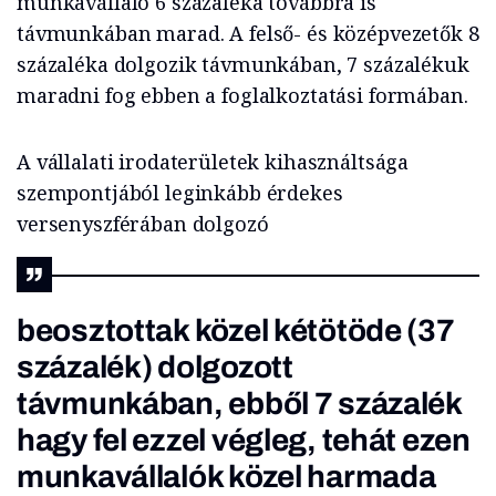
munkavállaló 6 százaléka továbbra is
távmunkában marad. A felső- és középvezetők 8
százaléka dolgozik távmunkában, 7 százalékuk
maradni fog ebben a foglalkoztatási formában.
A vállalati irodaterületek kihasználtsága
szempontjából leginkább érdekes
versenyszférában dolgozó
beosztottak közel kétötöde (37
százalék) dolgozott
távmunkában, ebből 7 százalék
hagy fel ezzel végleg, tehát ezen
munkavállalók közel harmada