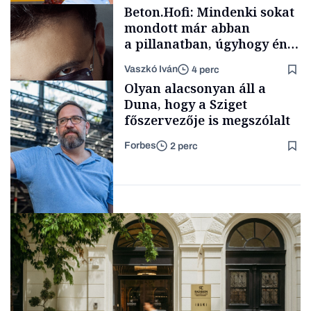
Politika
Beton.Hofi: Mindenki sokat
mondott már abban
a pillanatban, úgyhogy én
a legsarkosabb
Vaszkó Iván
4 perc
gondolataimat akartam
Content Lab HUB
Olyan alacsonyan áll a
kimondani
Duna, hogy a Sziget
főszervezője is megszólalt
Forbes
2 perc
Forbes-sztori
Társadalom