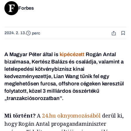
Forbes
2024. 2. 13.
perc
A Magyar Péter által is
kipécézett
Rogán Antal
bizalmasa, Kertész Balázs és családja, valamint a
letelepedési kötvénybiznisz kínai
kedvezményezettje, Lian Wang tűnik fel egy
meglehetősen furcsa, offshore cégeken keresztül
folytatott, közel 3 milliárdos összértékű
„tranzakciósorozatban”
.
Mi történt?
A
24.hu oknyomozásából
derül ki,
hogy Rogán Antal propagandaminiszter