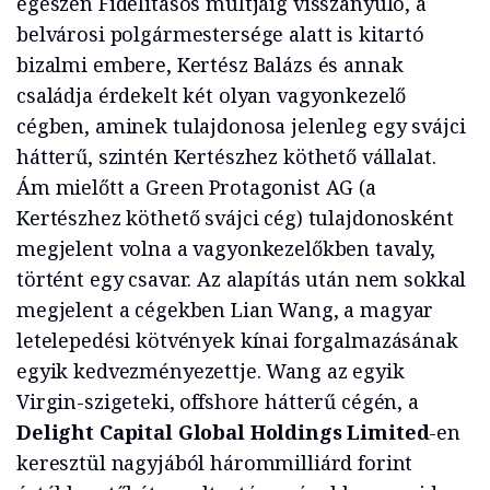
egészen Fidelitasos múltjáig visszanyúló, a
belvárosi polgármestersége alatt is kitartó
bizalmi embere, Kertész Balázs és annak
családja érdekelt két olyan vagyonkezelő
cégben, aminek tulajdonosa jelenleg egy svájci
hátterű, szintén Kertészhez köthető vállalat.
Ám mielőtt a Green Protagonist AG (a
Kertészhez köthető svájci cég) tulajdonosként
megjelent volna a vagyonkezelőkben tavaly,
történt egy csavar. Az alapítás után nem sokkal
megjelent a cégekben Lian Wang, a magyar
letelepedési kötvények kínai forgalmazásának
egyik kedvezményezettje. Wang az egyik
Virgin-szigeteki, offshore hátterű cégén, a
Delight Capital Global Holdings Limited
-en
keresztül nagyjából hárommilliárd forint