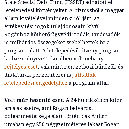
State Special Debt Fund (HSSDF) adhatott el
letelepedési kötvényeket. A bizniszből a magyar
állam kivételével mindenki jól járt, az
értékesítési jogok tulajdonosain kívül
Rogánhoz köthető ügyvédi irodák, tanácsadók
is milliárdos összegeket zsebelhettek be a
program alatt. A letelepedésikötvény-program
kedvezményezetti körében volt néhány
rejtélyes eset
, valamint nemzetközi bűnözők és
diktatúrák pénzemberei is
juthattak
letelepedési engedélyhez
a program által.
Volt már hasonló eset
. A 24.hu cikkében kitér
arra az esetre, ami Rogán belvárosi
polgármestersége alatt történt: az Aulich
utcában egy 250 négyzetméteres lakást Rogán