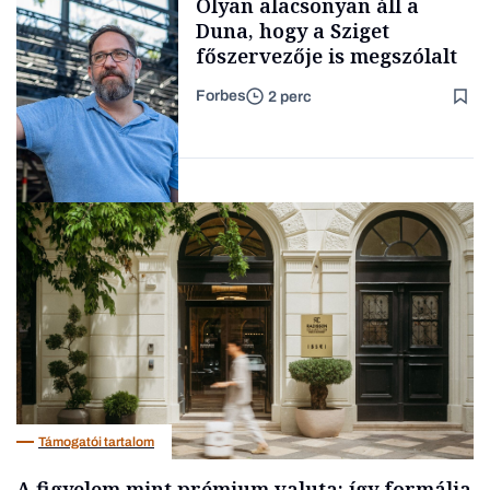
Olyan alacsonyan áll a
kimondani
Duna, hogy a Sziget
főszervezője is megszólalt
Forbes
2 perc
Forbes-sztori
Társadalom
Támogatói tartalom
A figyelem mint prémium valuta: így formálja