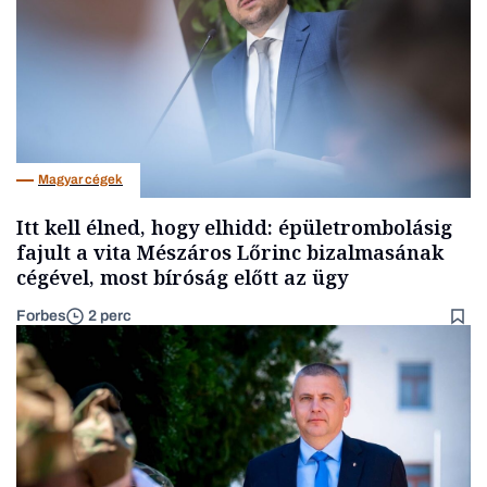
Magyar cégek
Itt kell élned, hogy elhidd: épületrombolásig
fajult a vita Mészáros Lőrinc bizalmasának
cégével, most bíróság előtt az ügy
Forbes
2 perc