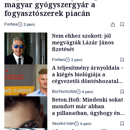
magyar gyógyszergyár a
fogyasztószerek piacán
Forbes
2 perc
Nem ehhez szokott: jól
megvágták Lázár János
fizetését
Forbes
2 perc
A teljesítmény árnyoldala –
a kiégés biológiája a
cégvezetői döntéshozatal
mögött
BioTechUSA
4 perc
Politika
Beton.Hofi: Mindenki sokat
mondott már abban
a pillanatban, úgyhogy én
a legsarkosabb
Vaszkó Iván
4 perc
gondolataimat akartam
Content Lab HUB