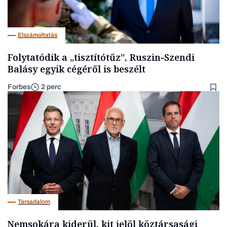
Elszámoltatás
Folytatódik a „tisztítótűz”, Ruszin-Szendi
Balásy egyik cégéről is beszélt
Forbes
2 perc
Társadalom
Nemsokára kiderül, kit jelöl köztársasági