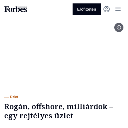
Előfizetés
MTI/
Vagy fedezze fel a következő
témákat
Üzlet
Pénz
Zöld
Legyél jobb!
Üzlet
Rogán, offshore, milliárdok –
egy rejtélyes üzlet