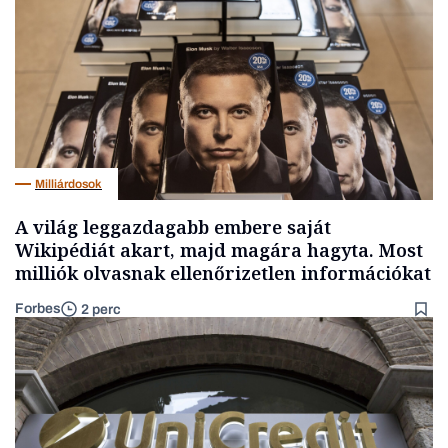
Milliárdosok
A világ leggazdagabb embere saját
Wikipédiát akart, majd magára hagyta. Most
milliók olvasnak ellenőrizetlen információkat
Forbes
2 perc