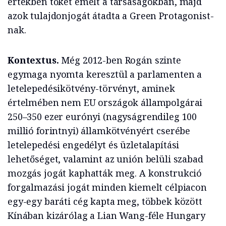
értékben tőkét emelt a társaságokban, majd
azok tulajdonjogát átadta a Green Protagonist-
nak.
Kontextus.
Még 2012-ben Rogán szinte
egymaga nyomta keresztül a parlamenten a
letelepedésikötvény-törvényt, aminek
értelmében nem EU országok állampolgárai
250–350 ezer eurónyi (nagyságrendileg 100
millió forintnyi) államkötvényért cserébe
letelepedési engedélyt és üzletalapítási
lehetőséget, valamint az unión belüli szabad
mozgás jogát kaphatták meg. A konstrukció
forgalmazási jogát minden kiemelt célpiacon
egy-egy baráti cég kapta meg, többek között
Kínában kizárólag a Lian Wang-féle Hungary