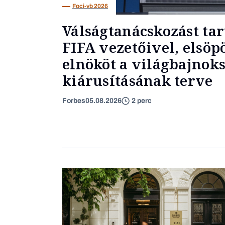
Foci-vb 2026
Válságtanácskozást tar
FIFA vezetőivel, elsöp
elnököt a világbajnok
kiárusításának terve
Forbes
05.08.2026
2 perc