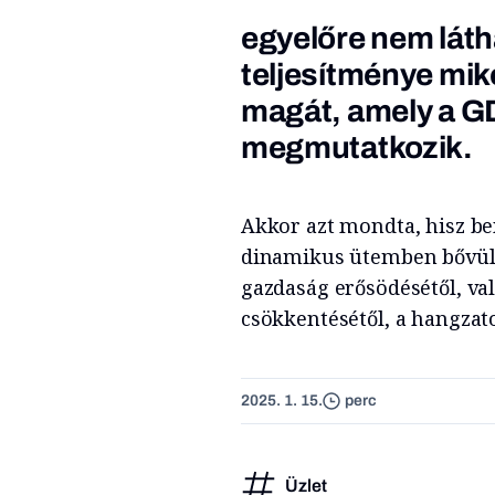
egyelőre nem lát
teljesítménye mik
magát, amely a G
megmutatkozik.
Akkor azt mondta, hisz b
dinamikus ütemben bővülhe
gazdaság erősödésétől, v
csökkentésétől, a hangzato
2025. 1. 15.
perc
Üzlet