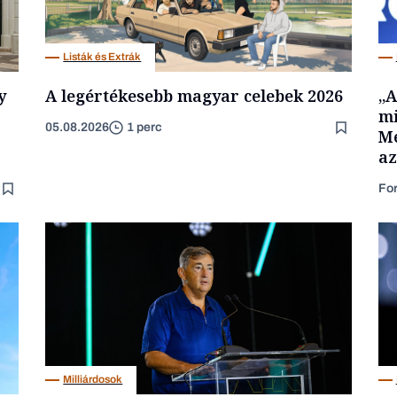
Listák és Extrák
y
A legértékesebb magyar celebek 2026
„A
mi
05.08.2026
1 perc
Mé
az
Fo
Milliárdosok