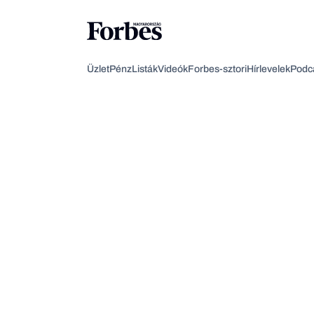
Üzlet
Pénz
Listák
Videók
Forbes-sztori
Hírlevelek
Podc