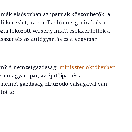
émák elsősorban az iparnak köszönhetők, a
ldi kereslet, az emelkedő energiaárak és a
ta fokozott verseny miatt csökkentették a
isszaesés az autógyártás és a vegyipar
on?
A nemzetgazdasági
miniszter októberben
y a magyar ipar, az építőipar és a
 német gazdaság elhúzódó válságával van
totta: