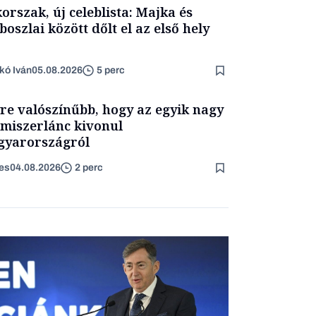
korszak, új celeblista: Majka és
boszlai között dőlt el az első hely
kó Iván
05.08.2026
5 perc
re valószínűbb, hogy az egyik nagy
lmiszerlánc kivonul
yarországról
es
04.08.2026
2 perc