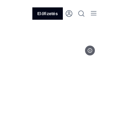
Előfizetés
MTI/Bruzák Noémi