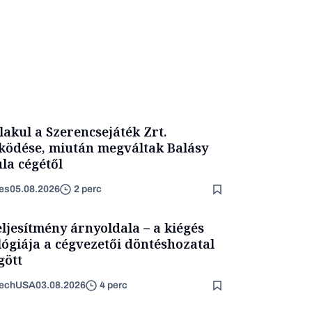
lakul a Szerencsejáték Zrt.
ödése, miután megváltak Balásy
la cégétől
es
05.08.2026
2 perc
eljesítmény árnyoldala – a kiégés
lógiája a cégvezetői döntéshozatal
ött
TechUSA
03.08.2026
4 perc