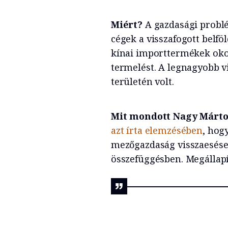
Miért?
A gazdasági probl
cégek a visszafogott belfö
kínai importtermékek okoz
termelést. A legnagyobb v
területén volt.
Mit mondott Nagy Márt
azt írta elemzésében
, hog
mezőgazdaság visszaesése
összefüggésben. Megállapí