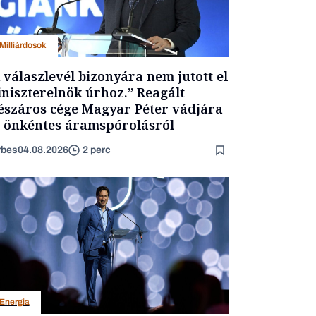
Milliárdosok
 válaszlevél bizonyára nem jutott el
niszterelnök úrhoz.” Reagált
száros cége Magyar Péter vádjára
 önkéntes áramspórolásról
rbes
04.08.2026
2 perc
Energia