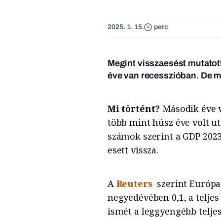
2025. 1. 15.
perc
Megint visszaesést mutato
éve van recesszióban.
De m
Mi történt?
Második éve v
több mint húsz éve volt uto
számok szerint a GDP 2023-
esett vissza.
A
Reuters
szerint Európa
negyedévében 0,1, a teljes
ismét a leggyengébb teljes