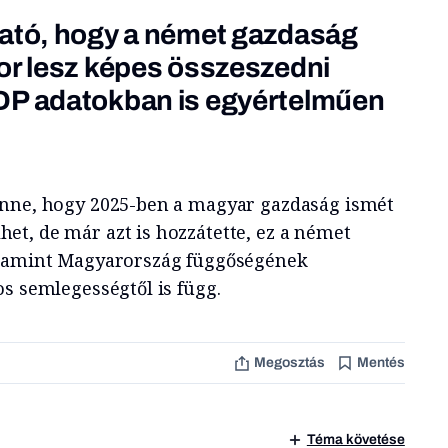
ható, hogy a német gazdaság
or lesz képes összeszedni
DP adatokban is egyértelműen
enne, hogy 2025-ben a magyar gazdaság ismét
t, de már azt is hozzátette, ez a német
alamint Magyarország függőségének
s semlegességtől is függ.
Megosztás
Mentés
Téma követése