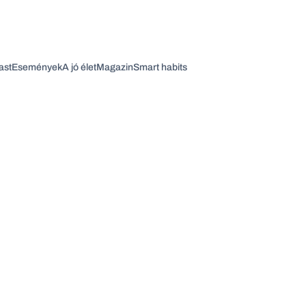
ast
Események
A jó élet
Magazin
Smart habits
Vagy fedezze fel a következő témákat
Üzlet
Pénz
Zöld
Legyél jobb!