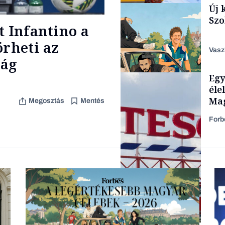
Új 
Társadalom
Szo
t Infantino a
örheti az
Vasz
ság
Egy
Content Lab HUB
éle
Mag
Megosztás
Mentés
Forb
Lista
Nemzetközi cégek