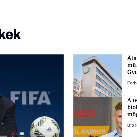
kek
Áta
műk
Gyu
Forb
A t
bio
mög
Bio