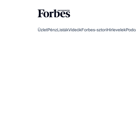
Üzlet
Pénz
Listák
Videók
Forbes-sztori
Hírlevelek
Podc