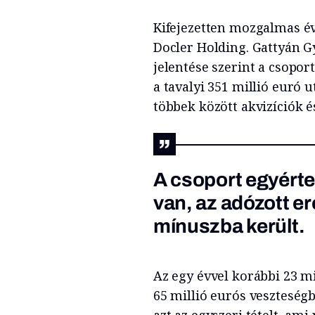
Kifejezetten mozgalmas é
Docler Holding. Gattyán G
jelentése szerint a csoport
a tavalyi 351 millió euró 
többek között akvizíciók 
A csoport egyért
van, az adózott e
mínuszba került.
Az egy évvel korábbi 23 m
65 millió eurós veszteségb
azt az egyszeri tételt, ami 