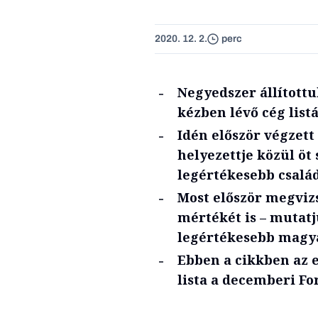
2020. 12. 2.
perc
Negyedszer állított
kézben lévő cég listá
Idén először végzett c
helyezettje közül öt
legértékesebb család
Most először megviz
mértékét is – mutatj
legértékesebb magya
Ebben a cikkben az el
lista a decemberi F