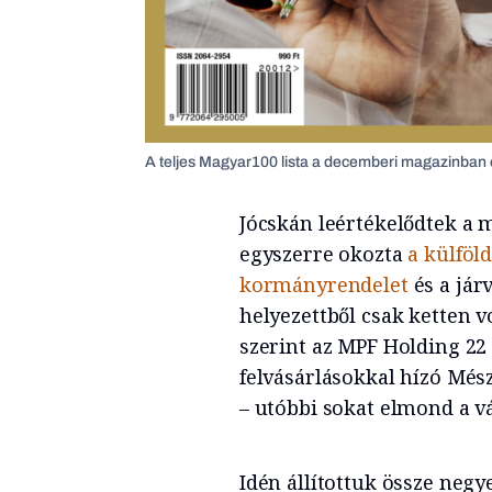
A teljes Magyar100 lista a decemberi magazinban 
Jócskán leértékelődtek a 
egyszerre okozta
a külföl
kormányrendelet
és a jár
helyezettből csak ketten 
szerint az MPF Holding 22 
felvásárlásokkal hízó Mész
– utóbbi sokat elmond a v
Idén állítottuk össze negy