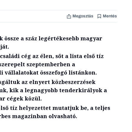
Megosztás
Mentés
uk össze a száz legértékesebb magyar
ját.
saládi cég az élen, sőt a lista első tíz
 szerepelt szeptemberben a
i vállalatokat összefogó listánkon.
sgáltuk az elnyert közbeszerzések
uk, kik a legnagyobb tenderkirályok a
r cégek közül.
ső tíz helyezettet mutatjuk be, a teljes
orbes magazinban olvasható.