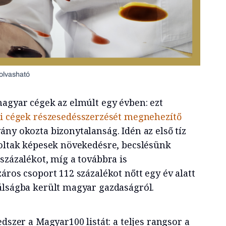
olvasható
magyar cégek az elmúlt egy évben: ezt
di cégek részesedésszerzését megnehezítő
vány okozta bizonytalanság. Idén az első tíz
voltak képesek növekedésre, becslésünk
százalékot, míg a továbbra is
áros csoport 112 százalékot nőtt egy év alatt
álságba került magyar gazdaságról.
edszer a Magyar100 listát: a teljes rangsor a