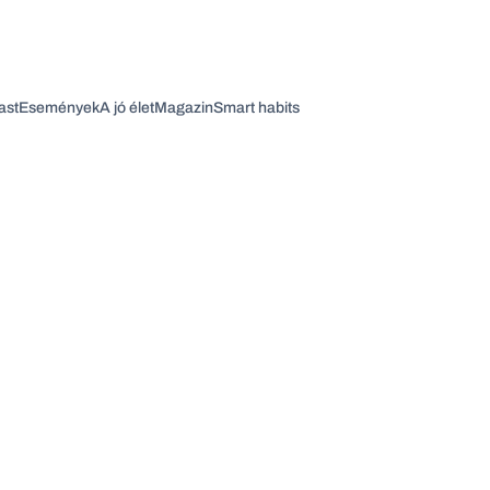
ast
Események
A jó élet
Magazin
Smart habits
Vagy fedezze fel a következő témákat
Üzlet
Pénz
Zöld
Legyél jobb!