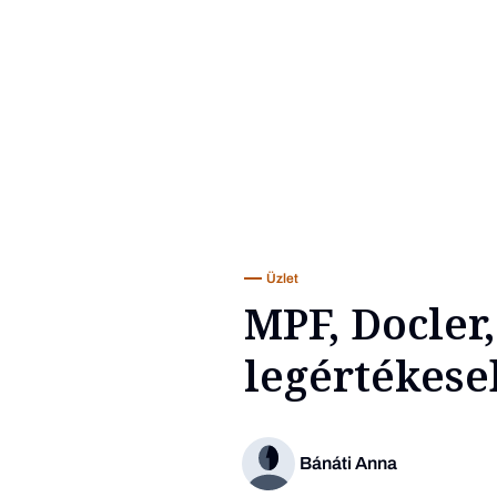
Üzlet
MPF, Docler
legértékese
Bánáti Anna