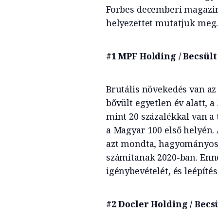
Forbes decemberi magazinj
helyezettet mutatjuk meg
#1 MPF Holding / Becsült
Brutális növekedés van az
bővült egyetlen év alatt, a
mint 20 százalékkal van a t
a Magyar 100 első helyén. 
azt mondta, hagyományos 
számítanak 2020-ban. En
igénybevételét, és leépít
#2 Docler Holding / Becs