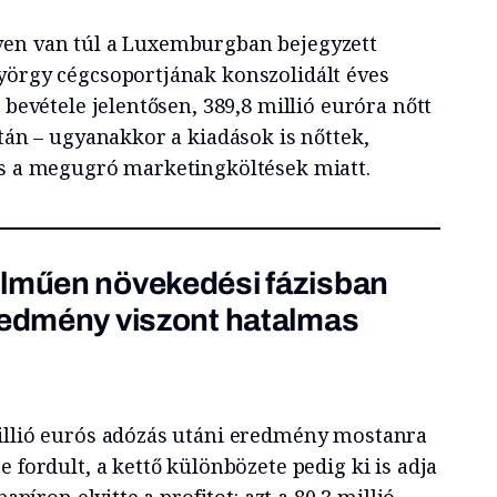
ven van túl a Luxemburgban bejegyzett
yörgy cégcsoportjának konszolidált éves
 bevétele jelentősen, 389,8 millió euróra nőtt
után – ugyanakkor a kiadások is nőttek,
és a megugró marketingköltések miatt.
elműen növekedési fázisban
redmény viszont hatalmas
illió eurós adózás utáni eredmény mostanra
e fordult, a kettő különbözete pedig ki is adja
papíron elvitte a profitot: azt a 80,3 millió