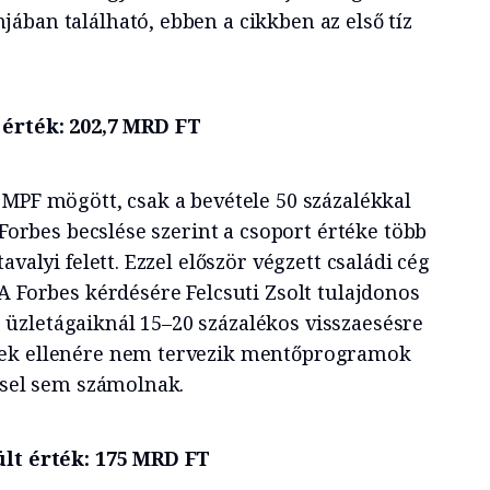
ában található, ebben a cikkben az első tíz
.
 érték: 202,7 MRD FT
 MPF mögött, csak a bevétele 50 százalékkal
 Forbes becslése szerint a csoport értéke több
avalyi felett. Ezzel először végzett családi cég
A Forbes kérdésére Felcsuti Zsolt tulajdonos
üzletágaiknál 15–20 százalékos visszaesésre
nek ellenére nem tervezik mentőprogramok
éssel sem számolnak.
ült érték: 175 MRD FT