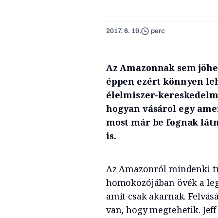
2017. 6. 19.
perc
Az Amazonnak sem jöhet 
éppen ezért könnyen leh
élelmiszer-kereskedelmet
hogyan vásárol egy amer
most már be fognak látni
is.
Az Amazonról mindenki tu
homokozójában övék a legn
amit csak akarnak. Felvás
van, hogy megtehetik. Jeff