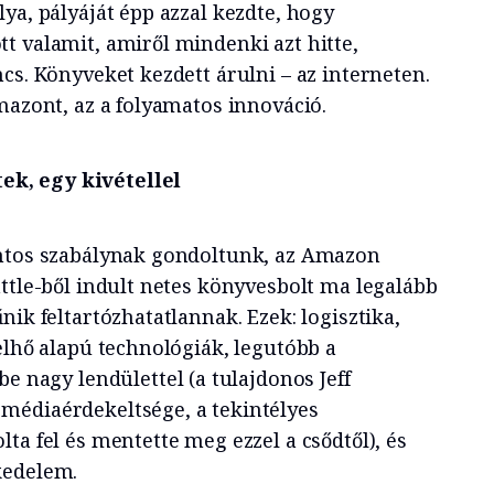
ya, pályáját épp azzal kezdte, hogy
t valamit, amiről mindenki azt hitte,
cs. Könyveket kezdett árulni – az interneten.
mazont, az a folyamatos innováció.
k, egy kivétellel
ontos szabálynak gondoltunk, az Amazon
ttle-ből indult netes könyvesbolt ma legalább
nik feltartózhatatlannak. Ezek: logisztika,
elhő alapú technológiák, legutóbb a
be nagy lendülettel (a tulajdonos Jeff
médiaérdekeltsége, a tekintélyes
ta fel és mentette meg ezzel a csődtől), és
kedelem.