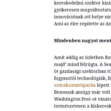
kereskedelmi szektor királ
gyökeresen megváltoztatot
innovációnak ott helye nin
Ami az élre repítette az A
Mindenben nagyot mente
Amit addig az üzletben f
majd’ mind felrúgta. A Sea
öt gazdasági szektorban tű
fogyasztói technológiák, f
szórakoztatóiparba
lépett 
Bezosnak amúgy már volt 
Washington Post-ot vásárol
természetesen a kiskeres