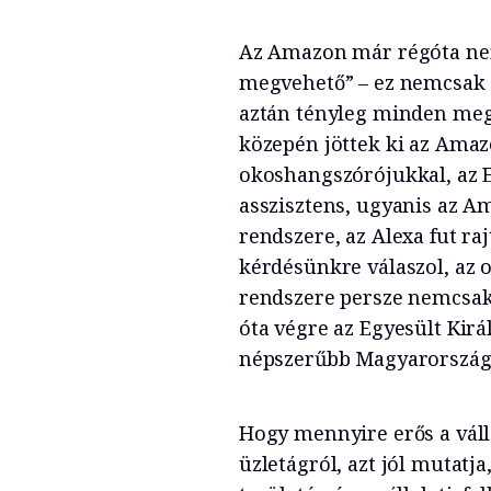
Az Amazon már régóta nem
megvehető” – ez nemcsak 
aztán tényleg minden megv
közepén jöttek ki az Ama
okoshangszórójukkal, az 
asszisztens, ugyanis az A
rendszere, az Alexa fut ra
kérdésünkre válaszol, az o
rendszere persze nemcsak
óta végre az Egyesült Kirá
népszerűbb Magyarországo
Hogy mennyire erős a válla
üzletágról, azt jól mutatj