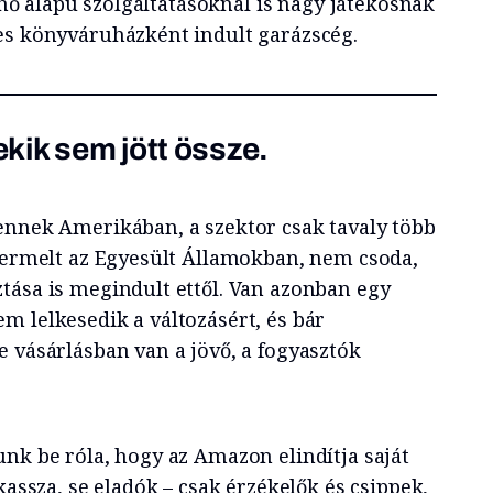
elhő alapú szolgáltatásoknál is nagy játékosnak
es könyváruházként indult garázscég.
kik sem jött össze.
ennek Amerikában, a szektor csak tavaly több
 termelt az Egyesült Államokban, nem csoda,
tása is megindult ettől. Van azonban egy
m lelkesedik a változásért, és bár
e vásárlásban van a jövő, a fogyasztók
unk be róla, hogy az Amazon elindítja saját
kassza, se eladók – csak érzékelők és csippek,