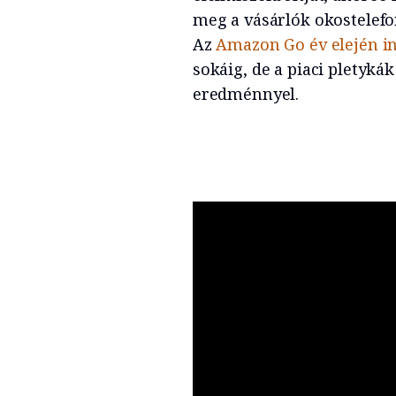
meg a vásárlók okostelefon
Az
Amazon Go év elején i
sokáig, de a piaci pletyká
eredménnyel.