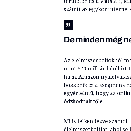
területén és a vállalati, f
számít az egykor internet
De minden még ne
Az élelmiszerboltok jól m
mint 670 milliárd dollárt
ha az Amazon nyálelválasz
bökkenő: ez a szegmens ne
egyértelmű, hogy az onlin
ódzkodnak tőle.
Mi is lelkendezve számolt
élelmiszerboltját, ahol se 