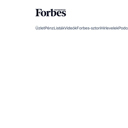
Üzlet
Pénz
Listák
Videók
Forbes-sztori
Hírlevelek
Podc