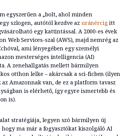
 egyszerűen a „bolt, ahol minden
egy szlogen, autótól kezdve az
uránércig
itt
ásárolható egy kattintással. A 2000-es évek
zon Web Services-szal (AWS), majd nemrég az
Echóval, ami lényegében egy személyi
mazon mesterséges intelligencia (AI)
jta. A zenehallgatás mellett bármilyen
kos otthon lelke – akárcsak a sci-ficben (ilyen
 az Amazonnak van, de ez a platform tavasz
lyságban is elérhető, így egyre ismertebb és
n is).
lat stratégiája, legyen szó bármilyen új
a, hogy ma már a fogyasztókat kiszolgáló AI