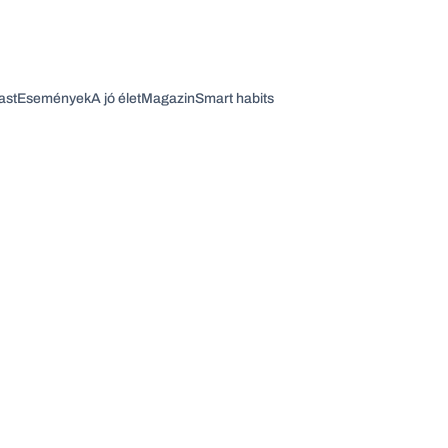
ast
Események
A jó élet
Magazin
Smart habits
Vagy fedezze fel a következő témákat
Üzlet
Pénz
Zöld
Legyél jobb!