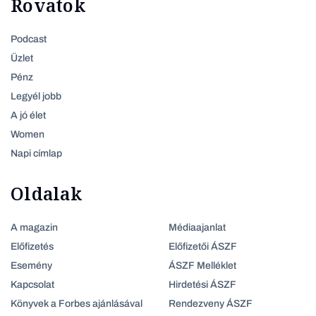
Rovatok
Podcast
Üzlet
Pénz
Legyél jobb
A jó élet
Women
Napi címlap
Oldalak
A magazin
Médiaajanlat
Előfizetés
Előfizetői ÁSZF
Esemény
ÁSZF Melléklet
Kapcsolat
Hirdetési ÁSZF
Könyvek a Forbes ajánlásával
Rendezveny ÁSZF