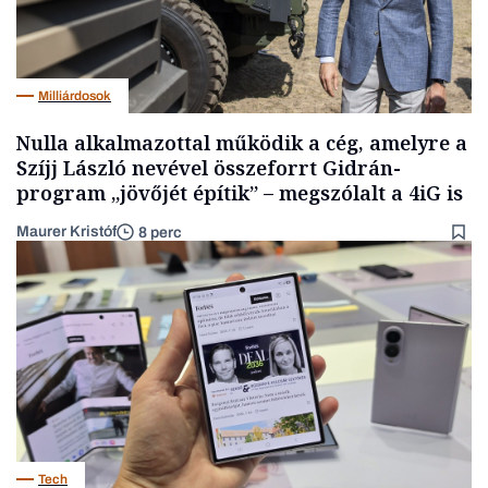
Milliárdosok
Nulla alkalmazottal működik a cég, amelyre a
Szíjj László nevével összeforrt Gidrán-
program „jövőjét építik” – megszólalt a 4iG is
Maurer Kristóf
8 perc
Tech