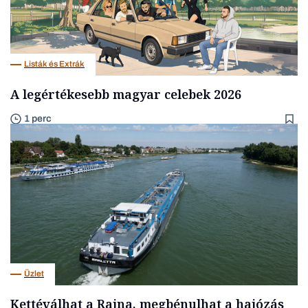
Listák és Extrák
A legértékesebb magyar celebek 2026
1 perc
Üzlet
Kettéválhat a Rajna, megbénulhat a hajózás