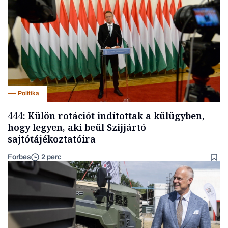
Politika
444: Külön rotációt indítottak a külügyben,
hogy legyen, aki beül Szijjártó
sajtótájékoztatóira
Forbes
2 perc