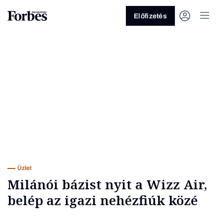
Előfizetés
Vagy fedezze fel a következő
témákat
Üzlet
Pénz
Zöld
Legyél jobb!
Üzlet
Milánói bázist nyit a Wizz Air,
belép az igazi nehézfiúk közé