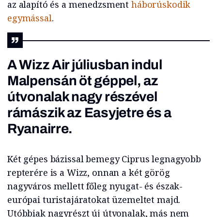
az alapító és a menedzsment
háborúskodik
egymással
.
A Wizz Air júliusban indul
Malpensán öt géppel, az
útvonalak nagy részével
rámászik az Easyjetre és a
Ryanairre.
Két gépes bázissal bemegy Ciprus legnagyobb
repterére is a Wizz, onnan a két görög
nagyváros mellett főleg nyugat- és észak-
európai turistajáratokat üzemeltet majd.
Utóbbiak nagyrészt új útvonalak, más nem