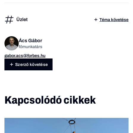
Üzlet
Téma követése
Ács Gábor
főmunkatárs
gabor.acs@forbes.hu
Szerző követése
Kapcsolódó cikkek