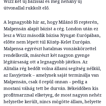
Wizz két új bázissal és még néhány új
útvonallal rukkolt elő.
A legnagyobb hír az, hogy Milánó fő repterén,
Malpensán alapít bázist a cég. London után ez
lesz a Wizz második bázisa Nyugat-Európában,
előtte nem lépett túl Közép-Kelet Európán.
Malpensa egyrészt hatalmas vonzáskörzettel
rendelkezik, másrészt két nagyon gyenge
légitársaság ott a legnagyobb játékos. Az
Alitalia rég bedőlt volna állami segítség nélkül,
az Easyjetnek – amelynek saját terminálja van
Malpensán, csak ő repül onnan – pedig a
mostani válság tett be durván. Békeidőben kis
profitmarzzsal elketyeg, de most nagyon nehéz
helyzetbe került, nincs mögötte állam, helyette