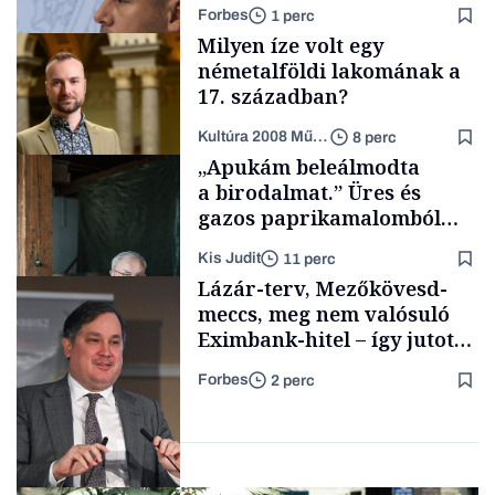
Forbes
1 perc
Milyen íze volt egy
németalföldi lakomának a
17. században?
Kultúra 2008 Művészeti Nonprofit Kft.
8 perc
Energia
„Apukám beleálmodta
a birodalmat.” Üres és
gazos paprikamalomból
lett az igazi családi
Kis Judit
11 perc
fűszersztori
Támogatói tartalom
Lázár-terv, Mezőkövesd-
meccs, meg nem valósuló
Eximbank-hitel – így jutott
el a bezárásig a 70 éves
Forbes
2 perc
téglagyár
Családi
vállalkozások