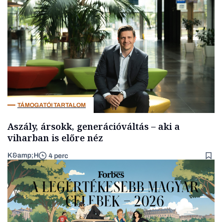
Magyar cégek
TÁMOGATÓI TARTALOM
Aszály, ársokk, generációváltás – aki a
viharban is előre néz
K&amp;H
4 perc