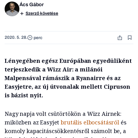
Ács Gábor
Szerző követése
2020. 5. 28.
perc
Lényegében egész Európában egyedüliként
terjeszkedik a Wizz Air: a milánói
Malpensával rámászik a Ryanairre és az
Easyjetre, az új útvonalak mellett Cipruson
is bázist nyit.
Nagy napja volt csütörtökön a Wizz Airnek:
miközben az Easyjet
brutális elbocsátásról
és
komoly kapacitáscsökkentésről számolt be, a