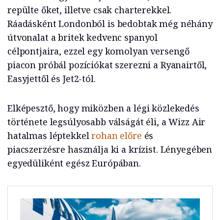
repülte őket, illetve csak charterekkel.
Ráadásként Londonból is bedobtak még néhány
útvonalat a britek kedvenc spanyol
célpontjaira, ezzel egy komolyan versengő
piacon próbál pozíciókat szerezni a Ryanairtől,
Easyjettől és Jet2-tól.
Elképesztő, hogy miközben a légi közlekedés
története legsúlyosabb válságát éli, a Wizz Air
hatalmas léptekkel
rohan előre
és
piacszerzésre használja ki a krízist. Lényegében
egyedüliként egész Európában.