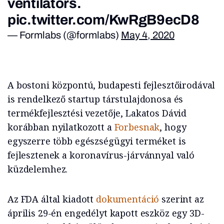
ventilators.
pic.twitter.com/KwRgB9ecD8
— Formlabs (@formlabs)
May 4, 2020
A bostoni központú, budapesti fejlesztőirodával
is rendelkező startup társtulajdonosa és
termékfejlesztési vezetője, Lakatos Dávid
korábban nyilatkozott a
Forbesnak
, hogy
egyszerre több egészségügyi terméket is
fejlesztenek a koronavírus-járvánnyal való
küzdelemhez.
Az FDA által kiadott
dokumentáció
szerint az
április 29-én engedélyt kapott eszköz egy 3D-