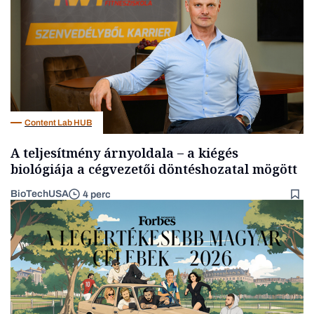
Content Lab HUB
A teljesítmény árnyoldala – a kiégés
biológiája a cégvezetői döntéshozatal mögött
BioTechUSA
4 perc