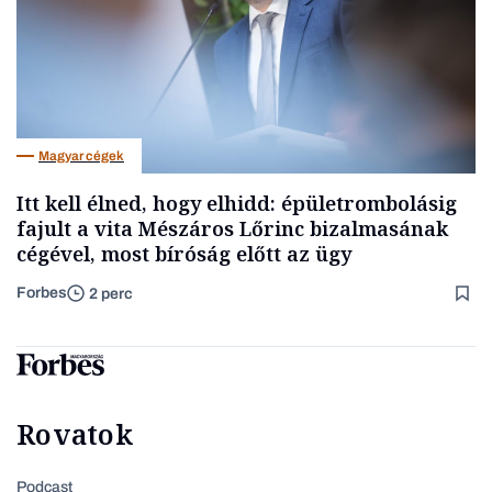
Magyar cégek
Itt kell élned, hogy elhidd: épületrombolásig
fajult a vita Mészáros Lőrinc bizalmasának
cégével, most bíróság előtt az ügy
Forbes
2 perc
Rovatok
Podcast