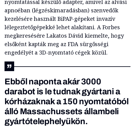
nyomtatással készülő adapter, amivel az alvási
apnoéban (légzéskimaradásban) szenvedők
kezelésére használt BiPAP-gépeket invazív
lélegeztetőgépekké lehet alakítani. A Forbes
megkeresésére Lakatos Dávid kiemelte, hogy
elsőként kapták meg az FDA sürgősségi
engedélyét a 3D-nyomtató cégek közül.
Ebből naponta akár 3000
darabot is le tudnak gyártani a
kórházaknak a 150 nyomtatóból
álló Massachussets állambeli
gyártótelephelyükön.