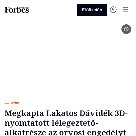
Előfizetés
Laka
Vagy fedezze fel a következő
témákat
Üzlet
Pénz
Zöld
Legyél jobb!
Üzlet
Megkapta Lakatos Dávidék 3D-
nyomtatott lélegeztető-
alkatrésze az orvosi engedélyt