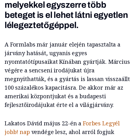
melyekkel egyszerre több
beteget is el lehet látni egyetlen
lélegeztetőgéppel.
A Formlabs már január elején tapasztalta a
járvány hatását, ugyanis egyes
nyomtatótípusaikat Kínában gyártják. Március
végére a sencseni irodájukat újra
megnyithatták, és a gyártás is lassan visszaállt
100 százalékos kapacitásra. De akkor már az
amerikai központjukat és a budapesti
fejlesztőirodájukat érte el a világjárvány.
Lakatos Dávid május 22-én a
Forbes Legyél
jobb! nap
vendége lesz, ahol arról fogjuk