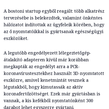
A bostoni startup egyből reagált: több alkatrész
tervezésébe is belekezdtek, valamint önkéntes
hálózatot indítottak az ügyfeleik körében, hogy
az ő nyomtatóikkal is gyártsanak egészségügyi
eszközöket.
A legutóbb engedélyezett lélegeztetőgép-
átalakító adapteren kívül már korábban
megkapták az engedélyt arra a PCR-
koronavírustesztekhez használt 3D-nyomtatott
eszközre, amivel kenetmintát vesznek a
légutakból, hogy kimutassák az aktív
koronafertőzöttséget. Ezek már gyártásban is
vannak, a kis kefékből nyomtatónként 300
darabot lehet egyszerre gyártani.