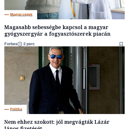
Magyar cégek
Magasabb sebességbe kapcsol a magyar
gyógyszergyár a fogyasztószerek piacán
Forbes
2 perc
Politika
Nem ehhez szokott: jól megvágták Lázár
János fizetését