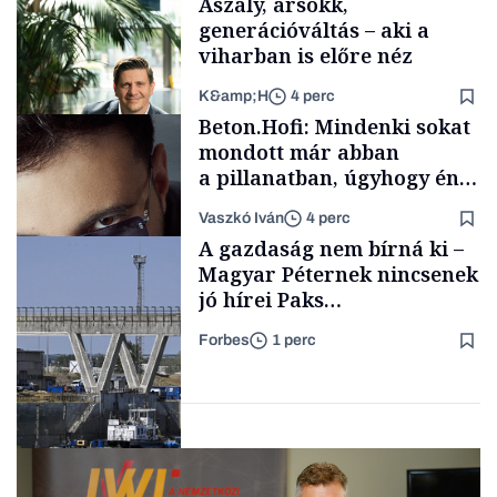
Aszály, ársokk,
generációváltás – aki a
viharban is előre néz
K&amp;H
4 perc
Családi
Beton.Hofi: Mindenki sokat
vállalkozások
mondott már abban
a pillanatban, úgyhogy én
a legsarkosabb
Vaszkó Iván
4 perc
gondolataimat akartam
TÁMOGATÓI
A gazdaság nem bírná ki –
TARTALOM
kimondani
Magyar Péternek nincsenek
jó hírei Paks
újraindításáról
Forbes
1 perc
Forbes-sztori
Energia