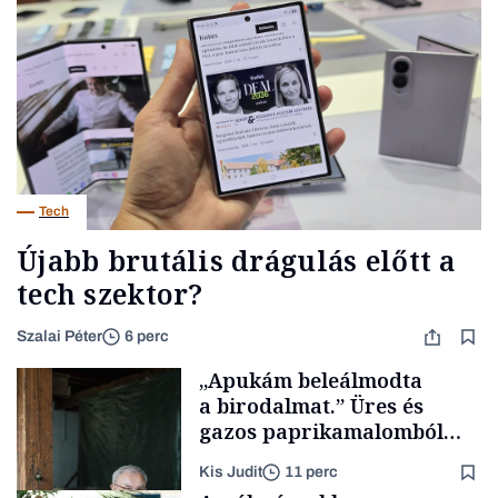
Tech
Újabb brutális drágulás előtt a
tech szektor?
Szalai Péter
6 perc
„Apukám beleálmodta
a birodalmat.” Üres és
gazos paprikamalomból
lett az igazi családi
Kis Judit
11 perc
fűszersztori