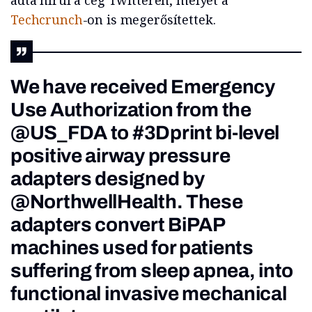
adta hírül a cég Twitteren, melyet a
Techcrunch
-on is megerősítettek.
We have received Emergency
Use Authorization from the
@US_FDA
to
#3Dprint
bi-level
positive airway pressure
adapters designed by
@NorthwellHealth
. These
adapters convert BiPAP
machines used for patients
suffering from sleep apnea, into
functional invasive mechanical