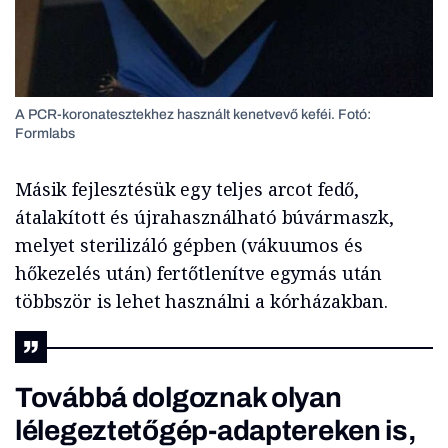
A PCR-koronatesztekhez használt kenetvevő keféi. Fotó:
Formlabs
Másik fejlesztésük egy teljes arcot fedő,
átalakított és újrahasználható búvármaszk,
melyet sterilizáló gépben (vákuumos és
hőkezelés után) fertőtlenítve egymás után
többször is lehet használni a kórházakban.
Továbbá dolgoznak olyan
lélegeztetőgép-adaptereken is,