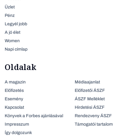
Üzlet
Pénz
Legyél jobb
A jó élet
Women
Napi címlap
Oldalak
A magazin
Médiaajanlat
Előfizetés
Előfizetői ÁSZF
Esemény
ÁSZF Melléklet
Kapcsolat
Hirdetési ÁSZF
Könyvek a Forbes ajánlásával
Rendezveny ÁSZF
Impresszum
Támogatói tartalom
Így dolgozunk