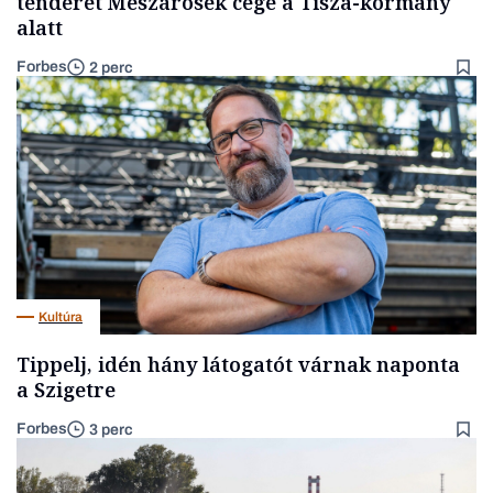
tenderét Mészárosék cége a Tisza-kormány
alatt
Forbes
2 perc
Kultúra
Tippelj, idén hány látogatót várnak naponta
a Szigetre
Forbes
3 perc