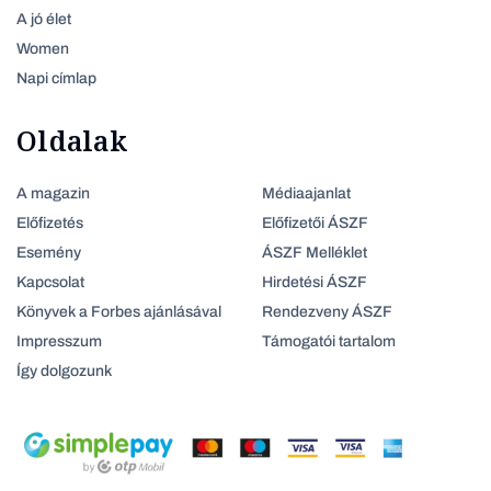
A jó élet
Women
Napi címlap
Oldalak
A magazin
Médiaajanlat
Előfizetés
Előfizetői ÁSZF
Esemény
ÁSZF Melléklet
Kapcsolat
Hirdetési ÁSZF
Könyvek a Forbes ajánlásával
Rendezveny ÁSZF
Impresszum
Támogatói tartalom
Így dolgozunk