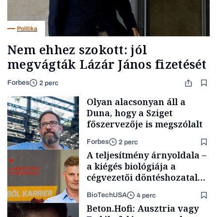
Politika
Nem ehhez szokott: jól
megvágták Lázár János fizetését
Forbes
2 perc
Olyan alacsonyan áll a
Duna, hogy a Sziget
főszervezője is megszólalt
Forbes
2 perc
A teljesítmény árnyoldala –
a kiégés biológiája a
cégvezetői döntéshozatal
mögött
BioTechUSA
4 perc
Társadalom
Beton.Hofi: Ausztria vagy