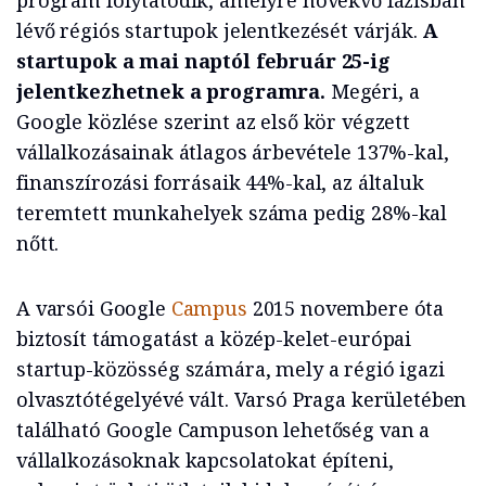
program folytatódik, amelyre növekvő fázisban
lévő régiós startupok jelentkezését várják.
A
startupok a mai naptól február 25-ig
jelentkezhetnek a programra.
Megéri, a
Google közlése szerint az első kör végzett
vállalkozásainak átlagos árbevétele 137%-kal,
finanszírozási forrásaik 44%-kal, az általuk
teremtett munkahelyek száma pedig 28%-kal
nőtt.
A varsói Google
Campus
2015 novembere óta
biztosít támogatást a közép-kelet-európai
startup-közösség számára, mely a régió igazi
olvasztótégelyévé vált. Varsó Praga kerületében
található Google Campuson lehetőség van a
vállalkozásoknak kapcsolatokat építeni,