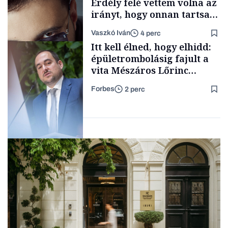
Erdély felé vettem volna az
irányt, hogy onnan tartsam
lélegeztetőgépen a magyar
Vaszkó Iván
4 perc
zenét
Content Lab HUB
Itt kell élned, hogy elhidd:
épületrombolásig fajult a
vita Mészáros Lőrinc
bizalmasának cégével, most
Forbes
2 perc
bíróság előtt az ügy
Forbes-sztori
Magyar cégek