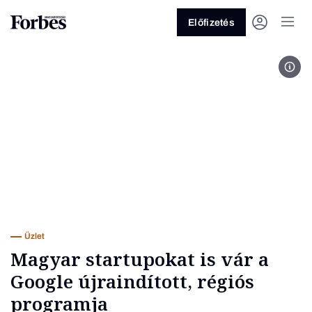
Előfizetés
A G
Vagy fedezze fel a következő
témákat
Üzlet
Pénz
Zöld
Legyél jobb!
Üzlet
Magyar startupokat is vár a
Google újraindított, régiós
programja