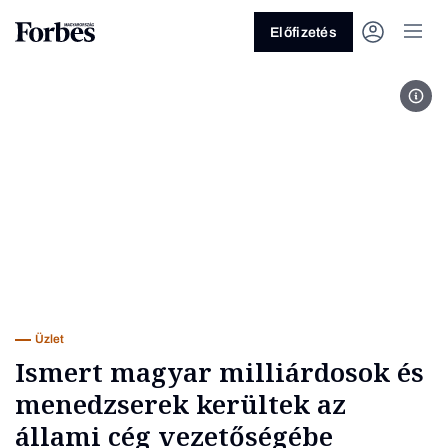
Előfizetés
Fotó
Vagy fedezze fel a következő
témákat
Üzlet
Pénz
Zöld
Legyél jobb!
Üzlet
Ismert magyar milliárdosok és
menedzserek kerültek az
állami cég vezetőségébe