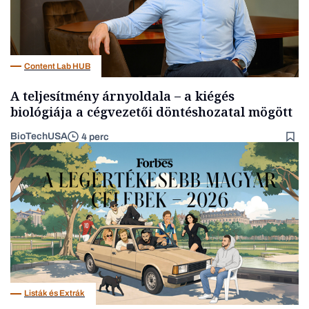
Content Lab HUB
A teljesítmény árnyoldala – a kiégés
biológiája a cégvezetői döntéshozatal mögött
BioTechUSA
4 perc
Listák és Extrák