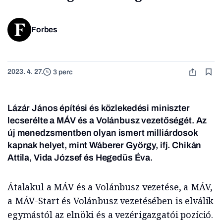
Forbes
2023. 4. 27.
3 perc
Lázár János építési és közlekedési miniszter
lecserélte a MÁV és a Volánbusz vezetőségét. Az
új menedzsmentben olyan ismert milliárdosok
kapnak helyet, mint Wáberer György, ifj. Chikán
Attila, Vida József és Hegedüs Éva.
Átalakul a MÁV és a Volánbusz vezetése, a MÁV,
a MÁV-Start és Volánbusz vezetésében is elválik
egymástól az elnöki és a vezérigazgatói pozíció.