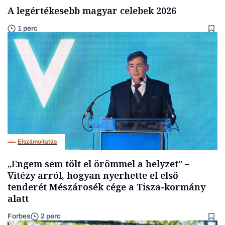
A legértékesebb magyar celebek 2026
1 perc
Elszámoltatás
„Engem sem tölt el örömmel a helyzet” –
Vitézy arról, hogyan nyerhette el első
tenderét Mészárosék cége a Tisza-kormány
alatt
Forbes
2 perc