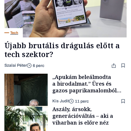
Tech
Újabb brutális drágulás előtt a
tech szektor?
Szalai Péter
6 perc
„Apukám beleálmodta
a birodalmat.” Üres és
gazos paprikamalomból
lett az igazi családi
Kis Judit
11 perc
fűszersztori
Aszály, ársokk,
generációváltás – aki a
viharban is előre néz