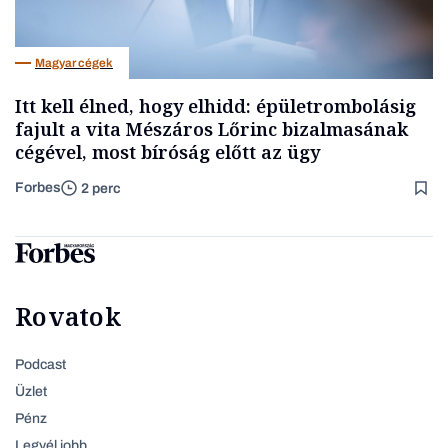
Magyar cégek
Itt kell élned, hogy elhidd: épületrombolásig
fajult a vita Mészáros Lőrinc bizalmasának
cégével, most bíróság előtt az ügy
Forbes
2 perc
Rovatok
Podcast
Üzlet
Pénz
Legyél jobb