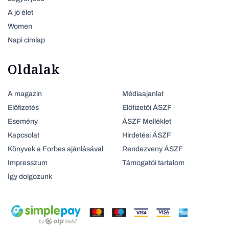
A jó élet
Women
Napi címlap
Oldalak
A magazin
Médiaajanlat
Előfizetés
Előfizetői ÁSZF
Esemény
ÁSZF Melléklet
Kapcsolat
Hirdetési ÁSZF
Könyvek a Forbes ajánlásával
Rendezveny ÁSZF
Impresszum
Támogatói tartalom
Így dolgozunk