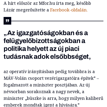
A hírt először az Mfor.hu írta meg, később
Lázár megerősítette a
Facebook-oldalán.
„Az igazgatóságokban és a
felügyelőbizottságokban a
politika helyett az új piaci
tudásnak adok elsőbbséget,
az operatív irányításban pedig továbbra is a
MÁV-Volán csoport vezérigazgatóira építek” –
fogalmazott a miniszter posztjában. Az új
névsorban sorakoznak a nagy nevek, a
miniszter „büszke is arra, hogy milyen kaliberű
emberek mondtak igent a hívására.”