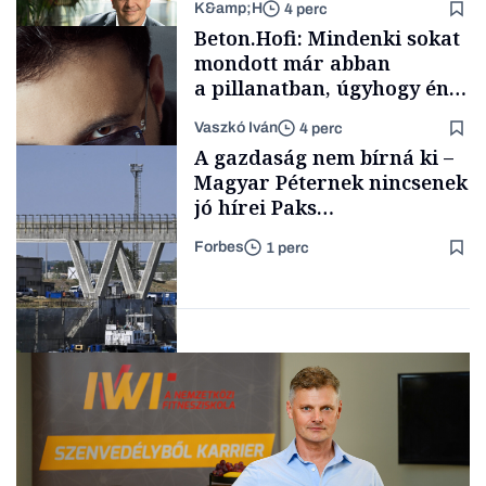
K&amp;H
4 perc
Családi
Beton.Hofi: Mindenki sokat
vállalkozások
mondott már abban
a pillanatban, úgyhogy én
a legsarkosabb
Vaszkó Iván
4 perc
gondolataimat akartam
TÁMOGATÓI
A gazdaság nem bírná ki –
TARTALOM
kimondani
Magyar Péternek nincsenek
jó hírei Paks
újraindításáról
Forbes
1 perc
Forbes-sztori
Energia