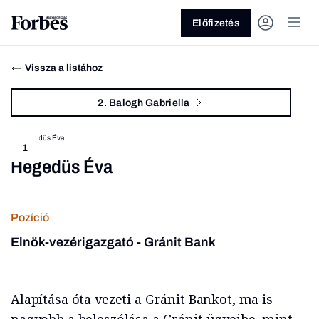
Előfizetés
Vissza a listához
2. Balogh Gabriella
1
Hegedüs Éva
Vagy fedezze fel a következő
témákat
Pozíció
Üzlet
Pénz
Zöld
Legyél jobb!
Elnök-vezérigazgató - Gránit Bank
Alapítása óta vezeti a Gránit Bankot, ma is