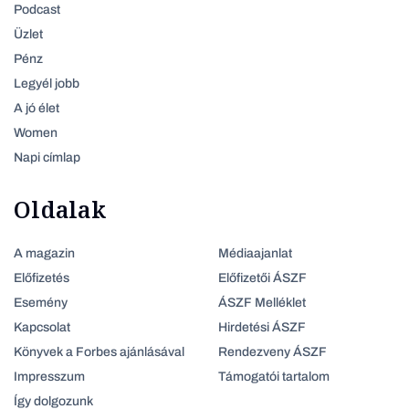
Podcast
Üzlet
Pénz
Legyél jobb
A jó élet
Women
Napi címlap
Oldalak
A magazin
Médiaajanlat
Előfizetés
Előfizetői ÁSZF
Esemény
ÁSZF Melléklet
Kapcsolat
Hirdetési ÁSZF
Könyvek a Forbes ajánlásával
Rendezveny ÁSZF
Impresszum
Támogatói tartalom
Így dolgozunk