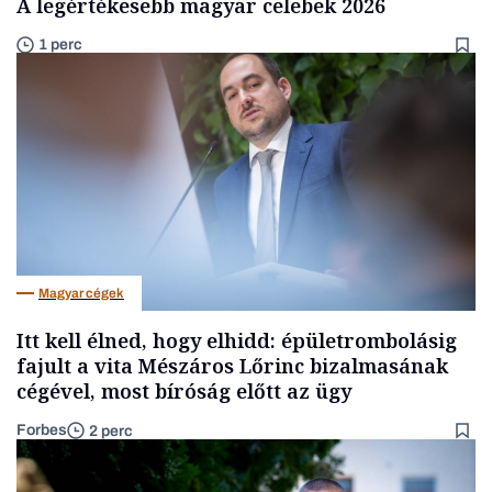
A legértékesebb magyar celebek 2026
1 perc
Magyar cégek
Itt kell élned, hogy elhidd: épületrombolásig
fajult a vita Mészáros Lőrinc bizalmasának
cégével, most bíróság előtt az ügy
Forbes
2 perc