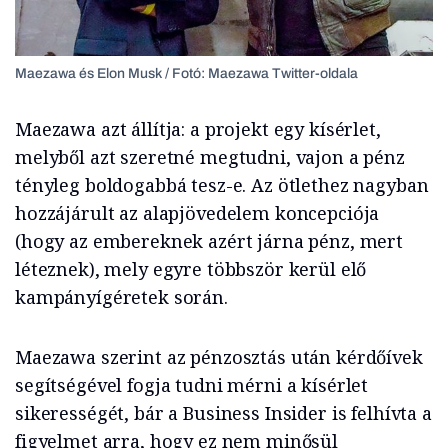
Maezawa és Elon Musk / Fotó: Maezawa Twitter-oldala
Maezawa azt állítja: a projekt egy kísérlet,
melyből azt szeretné megtudni, vajon a pénz
tényleg boldogabbá tesz-e. Az ötlethez nagyban
hozzájárult az alapjövedelem koncepciója
(hogy az embereknek azért járna pénz, mert
léteznek), mely egyre többször kerül elő
kampányígéretek során.
Maezawa szerint az pénzosztás után kérdőívek
segítségével fogja tudni mérni a kísérlet
sikerességét, bár a Business Insider is felhívta a
figyelmet arra, hogy ez nem minősül