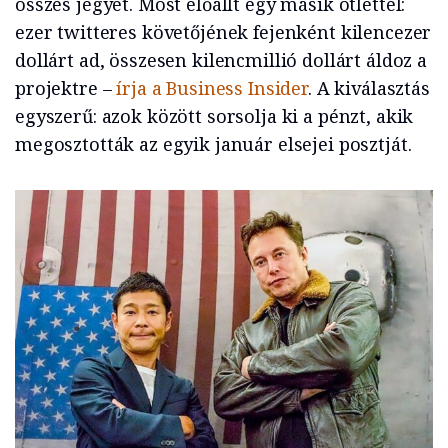
összes jegyet. Most előállt egy másik ötlettel:
ezer twitteres követőjének fejenként kilencezer
dollárt ad, összesen kilencmillió dollárt áldoz a
projektre –
írja a Business Insider
. A kiválasztás
egyszerű: azok között sorsolja ki a pénzt, akik
megosztották az egyik január elsejei posztját.