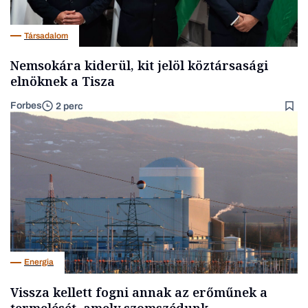
Társadalom
Nemsokára kiderül, kit jelöl köztársasági
elnöknek a Tisza
Forbes
2 perc
Energia
Vissza kellett fogni annak az erőműnek a
termelését, amely szomszédunk