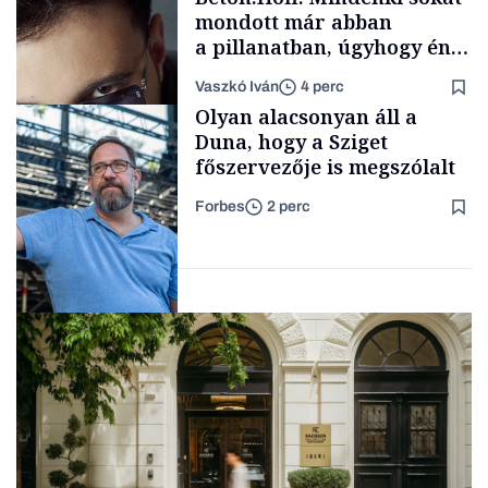
mondott már abban
a pillanatban, úgyhogy én
a legsarkosabb
Vaszkó Iván
4 perc
gondolataimat akartam
Content Lab HUB
Olyan alacsonyan áll a
kimondani
Duna, hogy a Sziget
főszervezője is megszólalt
Forbes
2 perc
Forbes-sztori
Társadalom