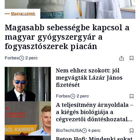
Magyar cégek
Magasabb sebességbe kapcsol a
magyar gyógyszergyár a
fogyasztószerek piacán
Forbes
2 perc
Nem ehhez szokott: jól
megvágták Lázár János
fizetését
Forbes
2 perc
A teljesítmény árnyoldala –
a kiégés biológiája a
cégvezetői döntéshozatal
mögött
BioTechUSA
4 perc
Politika
Beton.Hofi: Mindenki sokat