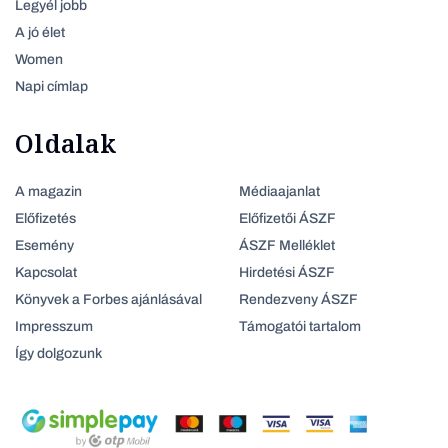
Legyél jobb
A jó élet
Women
Napi címlap
Oldalak
A magazin
Médiaajanlat
Előfizetés
Előfizetői ÁSZF
Esemény
ÁSZF Melléklet
Kapcsolat
Hirdetési ÁSZF
Könyvek a Forbes ajánlásával
Rendezveny ÁSZF
Impresszum
Támogatói tartalom
Így dolgozunk