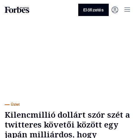
Előfizetés
Vagy fedezze fel a következő
témákat
Üzlet
Pénz
Zöld
Legyél jobb!
Üzlet
Kilencmillió dollárt szór szét a
twitteres követői között egy
japán milliárdos, hogy