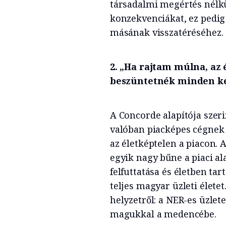
társadalmi megértés nélkü
konzekvenciákat, ez pedig
másának visszatéréséhez.
2. „Ha rajtam múlna, az
beszüntetnék minden ke
A Concorde alapítója sze
valóban piacképes cégnek 
az életképtelen a piacon.
egyik nagy bűne a piaci al
felfuttatása és életben ta
teljes magyar üzleti életet
helyzetről: a NER-es üzle
magukkal a medencébe.