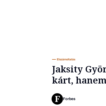
Elszámoltatás
Jaksity Gyö
kárt, hanem
Forbes