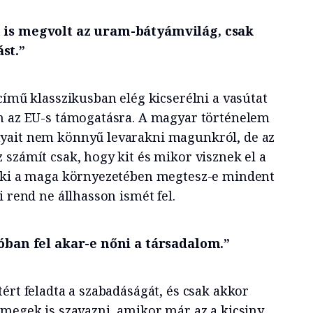
 is megvolt az uram-bátyámvilág, csak
st.”
című klasszikusban elég kicserélni a vasútat
n az EU-s támogatásra. A magyar történelem
yait nem könnyű levarakni magunkról, de az
 számít csak, hogy kit és mikor visznek el a
i-ki a maga környezetében megtesz-e mindent
i rend ne állhasson ismét fel.
lóban fel akar-e nőni a társadalom.”
ért feladta a szabadáságát, és csak akkor
ömegek is szavazni, amikor már az a kicsiny