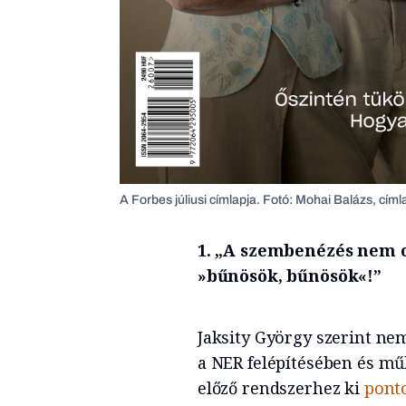
A Forbes júliusi címlapja. Fotó: Mohai Balázs, c
1. „A szembenézés nem 
»bűnösök, bűnösök«!”
Jaksity György szerint ne
a NER felépítésében és műk
előző rendszerhez ki
ponto