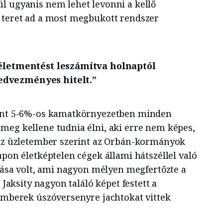
l ugyanis nem lehet levonni a kellő
 teret ad a most megbukott rendszer
 életmentést leszámítva holnaptól
dvezményes hitelt.”
rint 5-6%-os kamatkörnyezetben minden
meg kellene tudnia élni, aki erre nem képes,
 Az üzletember szerint az Orbán-kormányok
apon életképtelen cégek állami hátszéllel való
rtása volt, ami nagyon mélyen megfertőzte a
. Jaksity nagyon találó képet festett a
temberek úszóversenyre jachtokat vittek