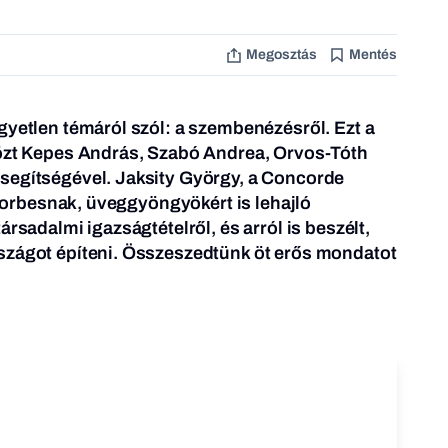
Megosztás
Mentés
gyetlen témáról szól: a szembenézésről. Ezt a
közt Kepes András, Szabó Andrea, Orvos-Tóth
segítségével. Jaksity György, a Concorde
a Forbesnak, üveggyöngyökért is lehajló
ársadalmi igazságtételről, és arról is beszélt,
szágot építeni. Összeszedtünk öt erős mondatot