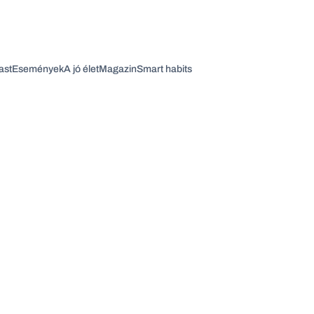
ast
Események
A jó élet
Magazin
Smart habits
Vagy fedezze fel a következő témákat
Üzlet
Pénz
Zöld
Legyél jobb!