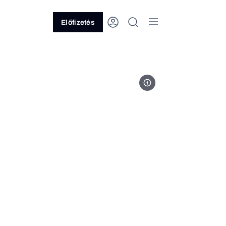
Előfizetés
Fotó: Mohai Balázs