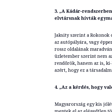
3. „A Kádár-rendszerben
elvtársnak hívták egymá
Jaksity szerint a Rokonok 
az autópályára, vagy éppe
rossz oldalának maradván
üzletember szerint nem az
rendőrök, hanem az is, k
azért, hogy ez a társadalm
4. „Az a kérdés, hogy va
Magyarország egy kis jólét
mentek el az elégedtlen t