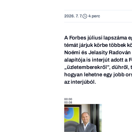
2026. 7. 7.
4 perc
A Forbes júliusi lapszáma e
témát járjuk körbe többek 
Noémi és Jelasity Radován 
alapítója is interjút adott 
„üzletemberekről”, dühről, t
hogyan lehetne egy jobb or
az interjúból.
00:00
00:08