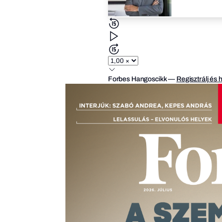
Forbes Hangoscikk
—
Regisztrálj és 