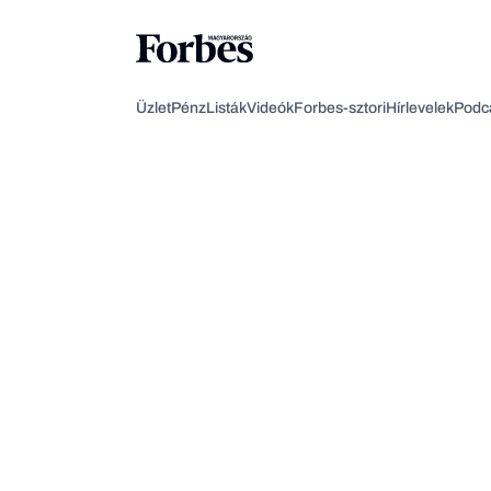
Üzlet
Pénz
Listák
Videók
Forbes-sztori
Hírlevelek
Podc