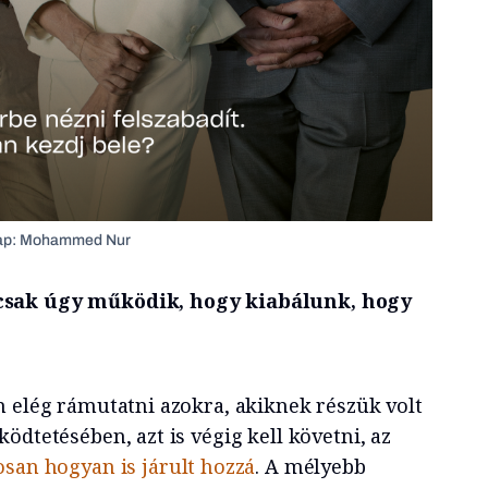
ímlap: Mohammed Nur
csak úgy működik, hogy kiabálunk, hogy
m elég rámutatni azokra, akiknek részük volt
ödtetésében, azt is végig kell követni, az
san hogyan is járult hozzá
. A mélyebb